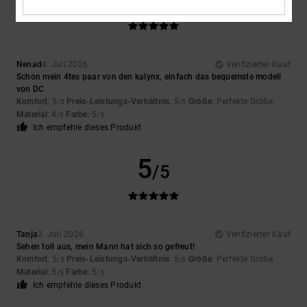
/5
Nenad
4. Juli 2026
Verifizierter Kauf
Schon mein 4tes paar von den kalynx, einfach das bequemste modell
von DC
Komfort
: 5
Preis-Leistungs-Verhältnis
: 5
Größe
: Perfekte Größe
/5
/5
Material
: 4
Farbe
: 5
/5
/5
Ich empfehle dieses Produkt
5
/5
Tanja
2. Juli 2026
Verifizierter Kauf
Sehen toll aus, mein Mann hat sich so gefreut!
Komfort
: 5
Preis-Leistungs-Verhältnis
: 5
Größe
: Perfekte Größe
/5
/5
Material
: 5
Farbe
: 5
/5
/5
Ich empfehle dieses Produkt