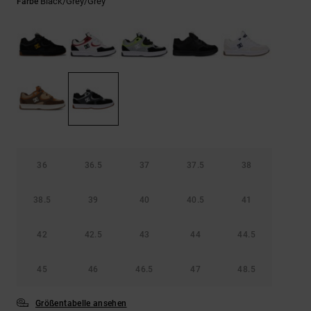
Kontaktformular.
Black/grey/grey
Farbe
FAQ
ansehen
36
36.5
37
37.5
38
38.5
39
40
40.5
41
42
42.5
43
44
44.5
45
46
46.5
47
48.5
Größentabelle ansehen