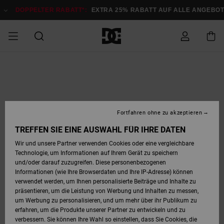
Direkt
zur
DOPPELTER RABATT*:
EXTRA 25% RABATT AUF ALLE ANGEB
Produktinformation
springen
DOPPELTER
SALE MÄNNER
ESSENTIALS
ESSENTIALS
ESSENTIALS
SKATE SHOP
SNOW SHOP FÜR
Auf meine
Schuhe
Schuhe
Sale Schuhe
Stag
Astrix
Neue Kollektio
Neue Kollektio
Caps & Hüte
Chelsea
Pixie
Neue Kollektio
Schneejacken
Court Graffik
Neue Kollektio
Neue Kollektio
Hüte & Caps
Skaterschuhe
Team
Schneejacken
Snowboard Boo
Snowboard Boo
Bestellung
RABATT
MÄNNER
zugreifen
SALE FRAUEN
HIGHLIGHTS
HIGHLIGHTS
SCHUHE
COMMUNITY
Sale Bekleidun
Snow
Sale Bekleidun
Court Graffik
Ducati
Skate
Sweatshirts
Mützen
Court Graffik
Astrix
Sneakers
Snowboardhos
Pure
Skate
T-Shirts
Mützen
Alle ansehen
Snowboardhos
Schneejacken
Snowboardjac
MÄNNER
SNOW SHOP FÜR
Fortfahren ohne zu akzeptieren
Versand
FRAUEN
SALE KINDER
SCHUHE
SCHUHE
BEKLEIDUNG
Accessoires
Sale Accessoi
Lynx
DC Command
Sneakers
T-shirts
Taschen &
Alle ansehen
DC Command
Skate
Alle ansehen
Stag
Babyschuhe
Sweatshirts &
Taschen
Snowboard Boo
Snowboardhos
Snowboardhos
TREFFEN SIE EINE AUSWAHL FÜR IHRE DATEN
FRAUEN
Rucksäcke
Hoodies
Retouren
Wir und unsere Partner verwenden Cookies oder eine vergleichbare
SNOW SHOP FÜR
Technologie, um Informationen auf Ihrem Gerät zu speichern
BEKLEIDUNG
KLEIDUNG
ACCESSOIRES
SALE SNOW
Sale Snow
Pure
Manteca
Sandalen
Hemden
Manteca
Sandalen
Sneakers
Alle ansehen
Winterschuhe
Alle ansehen
Mützen
KINDER
und/oder darauf zuzugreifen. Diese personenbezogenen
KINDER
Alle ansehen
Jacken & Mänt
Informationen (wie Ihre Browserdaten und Ihre IP-Adresse) können
Bezahlung
verwendet werden, um Ihnen personalisierte Beiträge und Inhalte zu
ACCESSOIRES
T-Shirts
Jacken & Mänt
Net
Construct
Winterschuhe
Jeans
Best Sellers
Snowboard Boo
Alle ansehen
Polarfleece &
Alle ansehen
präsentieren, um die Leistung von Werbung und Inhalten zu messen,
SKATE
Hemden
Softshells
um Werbung zu personalisieren, und um mehr über ihr Publikum zu
Geschenkkarte
erfahren, um die Produkte unserer Partner zu entwickeln und zu
Jacken & Mänt
Hoodies &
Alle ansehen
Ascend
Snowboard Boo
Jacken & Mänt
Unisex
verbessern. Sie können Ihre Wahl so einstellen, dass Sie Cookies, die
COURT GRAFFIK
Sweatshirts
Jeans & Hosen
Mützen