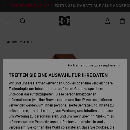
Direkt
zur
DOPPELTER RABATT*:
EXTRA 25% RABATT AUF ALLE ANGEBOT
Produktinformation
springen
DOPPELTER
SALE MÄNNER
ESSENTIALS
ESSENTIALS
ESSENTIALS
SKATE SHOP
SNOW SHOP FÜR
Auf meine
Schuhe
Schuhe
Sale Schuhe
Stag
Astrix
Neue Kollektio
Neue Kollektio
Caps & Hüte
Chelsea
Pixie
Neue Kollektio
Schneejacken
Court Graffik
Neue Kollektio
Neue Kollektio
Hüte & Caps
Skaterschuhe
Team
Schneejacken
Snowboard Boo
Snowboard Boo
AUSVERKAUFT
Bestellung
RABATT
MÄNNER
zugreifen
SALE FRAUEN
HIGHLIGHTS
HIGHLIGHTS
SCHUHE
COMMUNITY
Sale Bekleidun
Snow
Sale Bekleidun
Court Graffik
Ducati
Skate
Sweatshirts
Mützen
Court Graffik
Astrix
Sneakers
Snowboardhos
Pure
Skate
T-Shirts
Mützen
Alle ansehen
Snowboardhos
Schneejacken
Snowboardjac
MÄNNER
SNOW SHOP FÜR
Fortfahren ohne zu akzeptieren
Versand
FRAUEN
SALE KINDER
SCHUHE
SCHUHE
BEKLEIDUNG
Accessoires
Sale Accessoi
Lynx
DC Command
Sneakers
T-shirts
Taschen &
Alle ansehen
DC Command
Skate
Alle ansehen
Stag
Babyschuhe
Sweatshirts &
Taschen
Snowboard Boo
Snowboardhos
Snowboardhos
TREFFEN SIE EINE AUSWAHL FÜR IHRE DATEN
FRAUEN
Rucksäcke
Hoodies
Retouren
Wir und unsere Partner verwenden Cookies oder eine vergleichbare
SNOW SHOP FÜR
Technologie, um Informationen auf Ihrem Gerät zu speichern
BEKLEIDUNG
KLEIDUNG
ACCESSOIRES
SALE SNOW
Sale Snow
Pure
Manteca
Sandalen
Hemden
Manteca
Sandalen
Sneakers
Alle ansehen
Winterschuhe
Alle ansehen
Mützen
KINDER
und/oder darauf zuzugreifen. Diese personenbezogenen
KINDER
Alle ansehen
Jacken & Mänt
Informationen (wie Ihre Browserdaten und Ihre IP-Adresse) können
Bezahlung
verwendet werden, um Ihnen personalisierte Beiträge und Inhalte zu
ACCESSOIRES
T-Shirts
Jacken & Mänt
Net
Construct
Winterschuhe
Jeans
Best Sellers
Snowboard Boo
Alle ansehen
Polarfleece &
Alle ansehen
präsentieren, um die Leistung von Werbung und Inhalten zu messen,
SKATE
Hemden
Softshells
um Werbung zu personalisieren, und um mehr über ihr Publikum zu
Geschenkkarte
erfahren, um die Produkte unserer Partner zu entwickeln und zu
Jacken & Mänt
Hoodies &
Alle ansehen
Ascend
Snowboard Boo
Jacken & Mänt
Unisex
verbessern. Sie können Ihre Wahl so einstellen, dass Sie Cookies, die
COURT GRAFFIK
Sweatshirts
Jeans & Hosen
Mützen