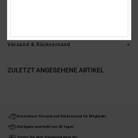
Logo:
Verschiedene DC-Logos
Zusammensetzung
[Hauptstoff] 100 % Baumwolle
Versand & Rückversand
ZULETZT ANGESEHENE ARTIKEL
Kostenloser Versand und Rückversand für Mitglieder
Rückgabe innerhalb von 30 Tagen
Treten Sie dem Treueprogramm bei