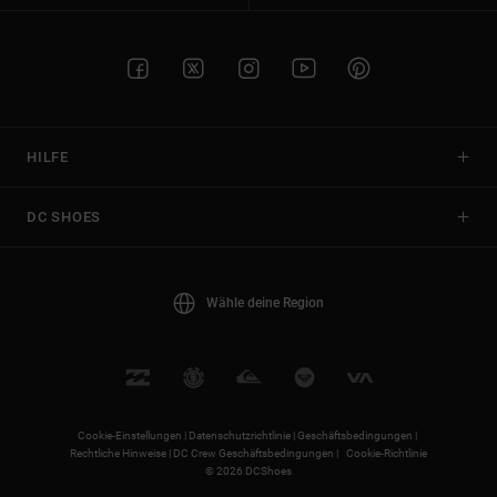
HILFE
DC SHOES
Wähle deine Region
Cookie-Einstellungen |
Datenschutzrichtlinie |
Geschäftsbedingungen |
Rechtliche Hinweise |
DC Crew Geschäftsbedingungen |
Cookie-Richtlinie
© 2026 DCShoes