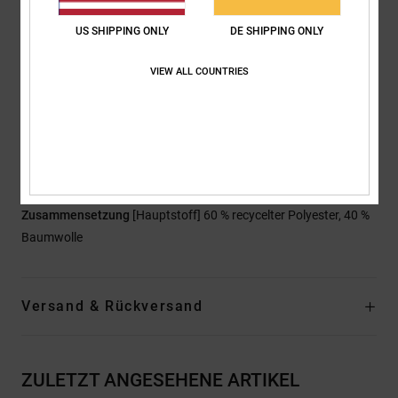
Hals:
Rippstrick am Hals
US SHIPPING ONLY
DE SHIPPING ONLY
Futter:
Popeline-Futter aus 100 % recyceltem Polyester mit
Rautensteppung [57 g/m2]
VIEW ALL COUNTRIES
Verschluss:
Vislon-Reißverschluss in der Mitte vorne
Taschen:
Zwei aufgesetzte Taschen
Eine Leistentasche innen mit Klettverschluss
Branding:
Gewebter DC Shoe Company Aufnäher auf der
Brust
Zusammensetzung
[Hauptstoff] 60 % recycelter Polyester, 40 %
Baumwolle
Versand & Rückversand
ZULETZT ANGESEHENE ARTIKEL