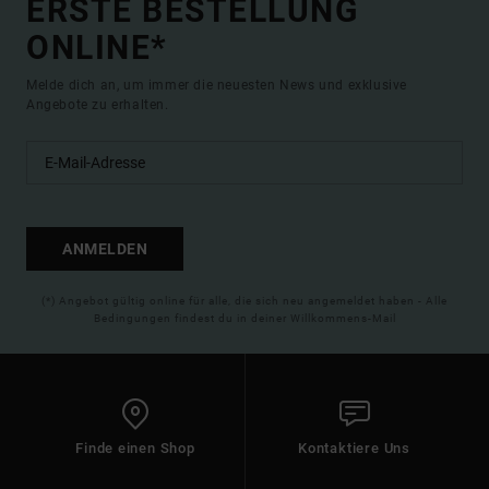
ERSTE BESTELLUNG
ONLINE*
Melde dich an, um immer die neuesten News und exklusive
Angebote zu erhalten.
ANMELDEN
(*) Angebot gültig online für alle, die sich neu angemeldet haben - Alle
Bedingungen findest du in deiner Willkommens-Mail
Finde einen Shop
Kontaktiere Uns