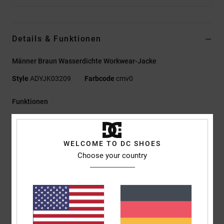
Details & Funktionen
Männer Braun Wasserdichte Workwear-Jacke
Style
ADYJK03209
Farbcode
cmv0
Funktionen
Kollektion:
Lineguide-Kollektion
Material:
Twill aus 60 % recyceltes Polyester, 40 %
WELCOME TO DC SHOES
Baumwolle [250 g/m2]
Choose your country
Technologie:
Wasserabweisend
Beschichtung:
PFC-frei
Wasserfestigkeit:
C0 Langlebige wasserabweisende [DWR]
Textilbeschichtung, die dich trocken hält und vor den Elementen
schützt
Passform:
Boxy Fit