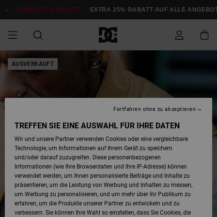
Direkt
zur
DOPPELTER RABATT*:
EXTRA 25% RABATT AUF ALLE ANGEBOTE
Produktinformation
springen
DOPPELTER
AUSVERKAUFT
SALE MÄNNER
ESSENTIALS
ESSENTIALS
ESSENTIALS
SKATE SHOP
SNOW SHOP FÜR
Auf meine
Schuhe
Schuhe
Sale Schuhe
Stag
Astrix
Neue Kollektio
Neue Kollektio
Caps & Hüte
Chelsea
Pixie
Neue Kollektio
Schneejacken
Court Graffik
Neue Kollektio
Neue Kollektio
Hüte & Caps
Skaterschuhe
Team
Schneejacken
Snowboard Boo
Snowboard Boo
Bestellung
RABATT
MÄNNER
zugreifen
SALE FRAUEN
HIGHLIGHTS
HIGHLIGHTS
SCHUHE
COMMUNITY
Sale Bekleidun
Snow
Sale Bekleidun
Court Graffik
Ducati
Skate
Sweatshirts
Mützen
Court Graffik
Astrix
Sneakers
Snowboardhos
Pure
Skate
T-Shirts
Mützen
Alle ansehen
Snowboardhos
Schneejacken
Snowboardjac
MÄNNER
SNOW SHOP FÜR
Fortfahren ohne zu akzeptieren
Versand
FRAUEN
SALE KINDER
SCHUHE
SCHUHE
BEKLEIDUNG
Accessoires
Sale Accessoi
Lynx
DC Command
Sneakers
T-shirts
Taschen &
Alle ansehen
DC Command
Skate
Alle ansehen
Stag
Babyschuhe
Sweatshirts &
Taschen
Snowboard Boo
Snowboardhos
Snowboardhos
TREFFEN SIE EINE AUSWAHL FÜR IHRE DATEN
FRAUEN
Rucksäcke
Hoodies
Retouren
Wir und unsere Partner verwenden Cookies oder eine vergleichbare
SNOW SHOP FÜR
Technologie, um Informationen auf Ihrem Gerät zu speichern
BEKLEIDUNG
KLEIDUNG
ACCESSOIRES
SALE SNOW
Sale Snow
Pure
Manteca
Sandalen
Hemden
Manteca
Sandalen
Sneakers
Alle ansehen
Winterschuhe
Alle ansehen
Mützen
KINDER
und/oder darauf zuzugreifen. Diese personenbezogenen
KINDER
Alle ansehen
Jacken & Mänt
Informationen (wie Ihre Browserdaten und Ihre IP-Adresse) können
Bezahlung
verwendet werden, um Ihnen personalisierte Beiträge und Inhalte zu
ACCESSOIRES
T-Shirts
Jacken & Mänt
Net
Construct
Winterschuhe
Jeans
Best Sellers
Snowboard Boo
Alle ansehen
Polarfleece &
Alle ansehen
präsentieren, um die Leistung von Werbung und Inhalten zu messen,
SKATE
Hemden
Softshells
um Werbung zu personalisieren, und um mehr über ihr Publikum zu
Geschenkkarte
erfahren, um die Produkte unserer Partner zu entwickeln und zu
Jacken & Mänt
Hoodies &
Alle ansehen
Ascend
Snowboard Boo
Jacken & Mänt
Unisex
verbessern. Sie können Ihre Wahl so einstellen, dass Sie Cookies, die
COURT GRAFFIK
Sweatshirts
Jeans & Hosen
Mützen