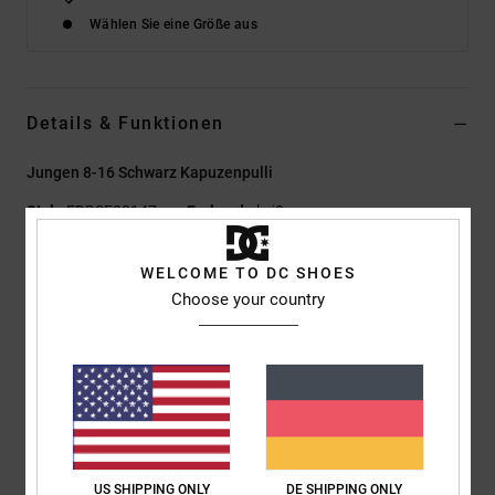
Wählen Sie eine Größe aus
Details & Funktionen
Jungen 8-16 Schwarz Kapuzenpulli
Style
EDBSF03147
Farbcode
kvj0
Funktionen
WELCOME TO DC SHOES
Choose your country
Material:
Mittelschwere Baumwolle, recycelte Baumwolle,
recyceltes Polyester-Velours-French-Terry mit halbgebürsteter
Rückseite [280 g/m²]
Passform:
klassischer, komfortabler Regular Fit
Taschen:
Kängurutaschentasche
Plastisol-Print auf linker Brust und Rücken
Fischgrätenband am Nacken
US SHIPPING ONLY
DE SHIPPING ONLY