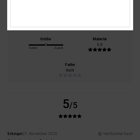
Komfort
Preis-Leistungs-Verhältnis
5.0
4.0
Größe
Material
5.0
Zu klein
Zu groß
Farbe
NaN
5
/5
Eckinger
27. November 2025
Verifizierter Kauf