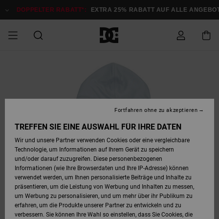
Direkt
zur
DOPPELTER RABATT*:
EXTRA 25% RABATT AUF ALLE ANGEBOTE
Produktinformation
springen
DOPPELTER
SALE MÄNNER
ESSENTIALS
ESSENTIALS
ESSENTIALS
SKATE SHOP
SNOW SHOP FÜR
Auf meine
Schuhe
Schuhe
Sale Schuhe
Stag
Astrix
Neue Kollektio
Neue Kollektio
Caps & Hüte
Chelsea
Pixie
Neue Kollektio
Schneejacken
Court Graffik
Neue Kollektio
Neue Kollektio
Hüte & Caps
Skaterschuhe
Team
Schneejacken
Snowboard Boo
Snowboard Boo
Bestellung
RABATT
MÄNNER
zugreifen
SALE FRAUEN
HIGHLIGHTS
HIGHLIGHTS
SCHUHE
COMMUNITY
Sale Bekleidun
Snow
Sale Bekleidun
Court Graffik
Ducati
Skate
Sweatshirts
Mützen
Court Graffik
Astrix
Sneakers
Snowboardhos
Pure
Skate
T-Shirts
Mützen
Alle ansehen
Snowboardhos
Schneejacken
Snowboardjac
MÄNNER
SNOW SHOP FÜR
Fortfahren ohne zu akzeptieren
Versand
FRAUEN
SALE KINDER
SCHUHE
SCHUHE
BEKLEIDUNG
Accessoires
Sale Accessoi
Lynx
DC Command
Sneakers
T-shirts
Taschen &
Alle ansehen
DC Command
Skate
Alle ansehen
Stag
Babyschuhe
Sweatshirts &
Taschen
Snowboard Boo
Snowboardhos
Snowboardhos
TREFFEN SIE EINE AUSWAHL FÜR IHRE DATEN
FRAUEN
Rucksäcke
Hoodies
Retouren
Wir und unsere Partner verwenden Cookies oder eine vergleichbare
SNOW SHOP FÜR
Technologie, um Informationen auf Ihrem Gerät zu speichern
BEKLEIDUNG
KLEIDUNG
ACCESSOIRES
SALE SNOW
Sale Snow
Pure
Manteca
Sandalen
Hemden
Manteca
Sandalen
Sneakers
Alle ansehen
Winterschuhe
Alle ansehen
Mützen
KINDER
und/oder darauf zuzugreifen. Diese personenbezogenen
KINDER
Alle ansehen
Jacken & Mänt
Informationen (wie Ihre Browserdaten und Ihre IP-Adresse) können
Bezahlung
verwendet werden, um Ihnen personalisierte Beiträge und Inhalte zu
ACCESSOIRES
T-Shirts
Jacken & Mänt
Net
Construct
Winterschuhe
Jeans
Best Sellers
Snowboard Boo
Alle ansehen
Polarfleece &
Alle ansehen
präsentieren, um die Leistung von Werbung und Inhalten zu messen,
SKATE
Hemden
Softshells
um Werbung zu personalisieren, und um mehr über ihr Publikum zu
Geschenkkarte
erfahren, um die Produkte unserer Partner zu entwickeln und zu
Jacken & Mänt
Hoodies &
Alle ansehen
Ascend
Snowboard Boo
Jacken & Mänt
Unisex
verbessern. Sie können Ihre Wahl so einstellen, dass Sie Cookies, die
COURT GRAFFIK
Sweatshirts
Jeans & Hosen
Mützen