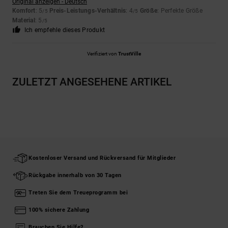
Original anzeigen - Deutsch
Komfort
: 5
Preis-Leistungs-Verhältnis
: 4
Größe
: Perfekte Größe
/5
/5
Material
: 5
/5
Ich empfehle dieses Produkt
Verifiziert von
TrustVille
ZULETZT ANGESEHENE ARTIKEL
Kostenloser Versand und Rückversand für Mitglieder
Rückgabe innerhalb von 30 Tagen
Treten Sie dem Treueprogramm bei
100% sichere Zahlung
Brauchen Sie Hilfe?