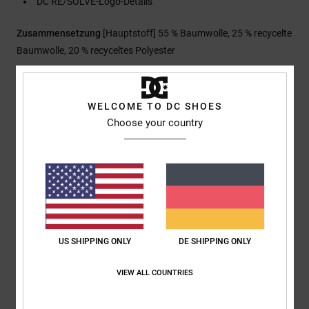
DC RE/SOLVE-Logo-Details
Zusammensetzung
[Hauptstoff] 55 % Baumwolle, 25 % recycelte
Baumwolle, 20 % recyceltes Polyester
Versand & Rückversand
WELCOME TO DC SHOES
Choose your country
Kundenbewertungen
Durchschnittliche Bewertung
5.0
US SHIPPING ONLY
DE SHIPPING ONLY
/5
VIEW ALL COUNTRIES
basierend auf
1 verifizierten Bewertungen
seit November 2025
100% unserer Kunden empfehlen dieses Produkt