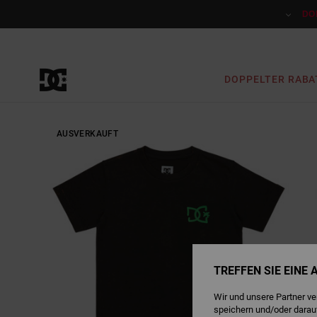
Direkt
zur
DO
Produktinformation
springen
DOPPELTER RABA
AUSVERKAUFT
TREFFEN SIE EINE
Wir und unsere Partner v
speichern und/oder darau