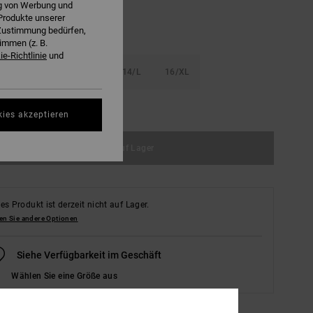
ng von Werbung und
Produkte unserer
r Zustimmung bedürfen,
immen (z. B.
e-Richtlinie
und
S
10/S
12/M
14/L
16/XL
ößentabelle ansehen
kies akzeptieren
Nicht auf Lager
es Produkt ist derzeit nicht auf Lager.
en Sie andere Optionen
Siehe Verfügbarkeit im Geschäft
Wählen Sie eine Größe aus