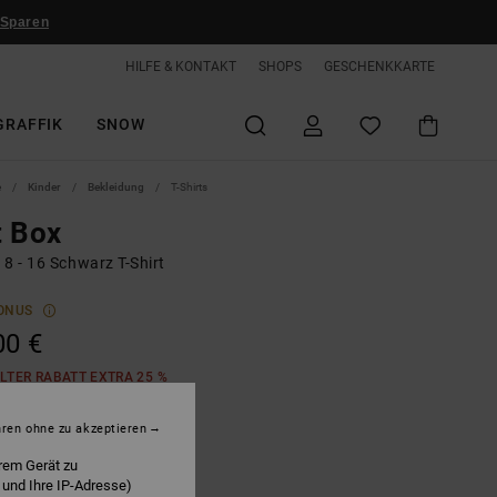
 Sparen
HILFE & KONTAKT
SHOPS
GESCHENKKARTE
GRAFFIK
SNOW
e
Kinder
Bekleidung
T-Shirts
t Box
8 - 16 Schwarz T-Shirt
ONUS
00 €
LTER RABATT EXTRA 25 %
hren ohne zu akzeptieren
lack Rain Wash
rem Gerät zu
 und Ihre IP-Adresse)