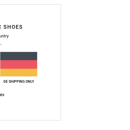
Deta
Jungs 
C SHOES
Style
untry
Funkt
M
Baum
F
W
DE SHIPPING ONLY
P
H
IES
Ä
L
S
V