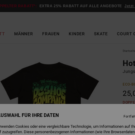
PPELTER RABATT*:
EXTRA 25% RABATT AUF ALLE ANGEBOTE
Jetzt
TT
MÄNNER
FRAUEN
KINDER
SKATE
COURT 
Startseit
Ho
Jungs 
ECO-B
25,
DOPPE
 AUSWAHL FÜR IHRE DATEN
Fortfa
B
Farbe
erwenden Cookies oder eine vergleichbare Technologie, um Informationen auf Ih
f zuzugreifen. Diese personenbezogenen Informationen (wie Ihre Browserdaten