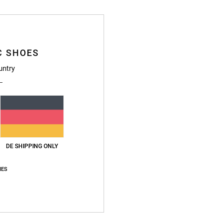
C SHOES
Deta
untry
Kinde
Style
Funkt
DE SHIPPING ONLY
M
V
IES
E
H
I
O