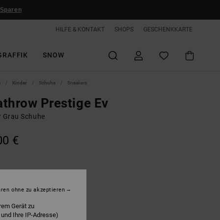
 Sparen
HILFE & KONTAKT
SHOPS
GESCHENKKARTE
GRAFFIK
SNOW
e
Kinder
Schuhe
Sneakers
throw Prestige Ev
r Grau Schuhe
00 €
rey/green/blue
hren ohne zu akzeptieren
rem Gerät zu
 und Ihre IP-Adresse)