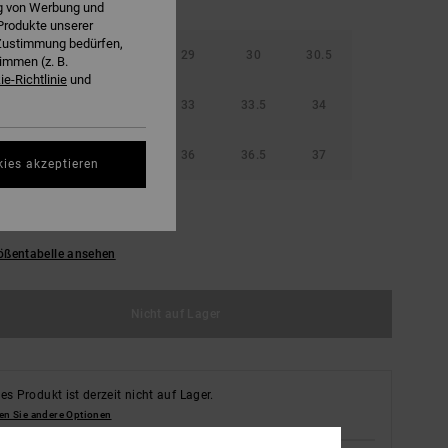
ng von Werbung und
Produkte unserer
r Zustimmung bedürfen,
5
28
28.5
29
30
30.5
immen (z. B.
e-Richtlinie
und
32
32.5
33
33.5
34
5
35
35.5
36
36.5
37
kies akzeptieren
39
ößentabelle ansehen
Nicht auf Lager
es Produkt ist derzeit nicht auf Lager.
en Sie andere Optionen