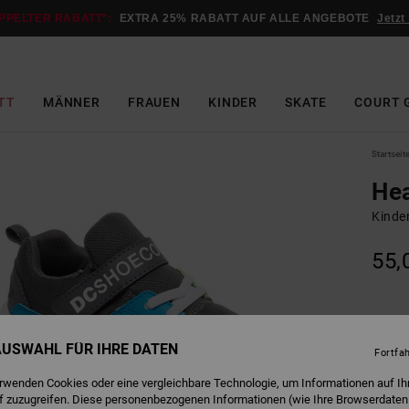
PPELTER RABATT*:
EXTRA 25% RABATT AUF ALLE ANGEBOTE
Jetzt
TT
MÄNNER
FRAUEN
KINDER
SKATE
COURT 
Startseit
Hea
Kinde
55,
G
Farbe
 AUSWAHL FÜR IHRE DATEN
Fortfa
erwenden Cookies oder eine vergleichbare Technologie, um Informationen auf Ih
f zuzugreifen. Diese personenbezogenen Informationen (wie Ihre Browserdaten