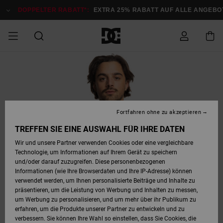
Direkt
zur
DOPPELTER RABATT*:
EXTRA 25% RABATT AUF ALLE ANGEBOT
Produktinformation
springen
DOPPELTER
SALE MÄNNER
ESSENTIALS
ESSENTIALS
ESSENTIALS
SKATE SHOP
SNOW SHOP FÜR
Auf meine
Schuhe
Schuhe
Sale Schuhe
Stag
Astrix
Neue Kollektio
Neue Kollektio
Caps & Hüte
Chelsea
Pixie
Neue Kollektio
Schneejacken
Court Graffik
Neue Kollektio
Neue Kollektio
Hüte & Caps
Skaterschuhe
Team
Schneejacken
Snowboard Boo
Snowboard Boo
Bestellung
RABATT
MÄNNER
zugreifen
SALE FRAUEN
HIGHLIGHTS
HIGHLIGHTS
SCHUHE
COMMUNITY
Sale Bekleidun
Snow
Sale Bekleidun
Court Graffik
Ducati
Skate
Sweatshirts
Mützen
Court Graffik
Astrix
Sneakers
Snowboardhos
Pure
Skate
T-Shirts
Mützen
Alle ansehen
Snowboardhos
Schneejacken
Snowboardjac
MÄNNER
SNOW SHOP FÜR
Fortfahren ohne zu akzeptieren
Versand
FRAUEN
SALE KINDER
SCHUHE
SCHUHE
BEKLEIDUNG
Accessoires
Sale Accessoi
Lynx
DC Command
Sneakers
T-shirts
Taschen &
Alle ansehen
DC Command
Skate
Alle ansehen
Stag
Babyschuhe
Sweatshirts &
Taschen
Snowboard Boo
Snowboardhos
Snowboardhos
TREFFEN SIE EINE AUSWAHL FÜR IHRE DATEN
FRAUEN
Rucksäcke
Hoodies
Retouren
Wir und unsere Partner verwenden Cookies oder eine vergleichbare
SNOW SHOP FÜR
Technologie, um Informationen auf Ihrem Gerät zu speichern
BEKLEIDUNG
KLEIDUNG
ACCESSOIRES
SALE SNOW
Sale Snow
Pure
Manteca
Sandalen
Hemden
Manteca
Sandalen
Sneakers
Alle ansehen
Winterschuhe
Alle ansehen
Mützen
KINDER
und/oder darauf zuzugreifen. Diese personenbezogenen
KINDER
Alle ansehen
Jacken & Mänt
Informationen (wie Ihre Browserdaten und Ihre IP-Adresse) können
Bezahlung
verwendet werden, um Ihnen personalisierte Beiträge und Inhalte zu
ACCESSOIRES
T-Shirts
Jacken & Mänt
Net
Construct
Winterschuhe
Jeans
Best Sellers
Snowboard Boo
Alle ansehen
Polarfleece &
Alle ansehen
präsentieren, um die Leistung von Werbung und Inhalten zu messen,
SKATE
Hemden
Softshells
um Werbung zu personalisieren, und um mehr über ihr Publikum zu
Geschenkkarte
erfahren, um die Produkte unserer Partner zu entwickeln und zu
Jacken & Mänt
Hoodies &
Alle ansehen
Ascend
Snowboard Boo
Jacken & Mänt
Unisex
verbessern. Sie können Ihre Wahl so einstellen, dass Sie Cookies, die
COURT GRAFFIK
Sweatshirts
Jeans & Hosen
Mützen