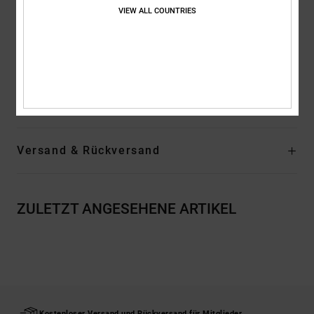
Logo:
Druck auf der Brust
VIEW ALL COUNTRIES
Siebdrucketikett im Nacken
Vertikales Label am Saum
Zusammensetzung
[Hauptstoff] 75 % Baumwolle, 25 % recycelte
Baumwolle
Versand & Rückversand
ZULETZT ANGESEHENE ARTIKEL
Kostenloser Versand und Rückversand für Mitglieder