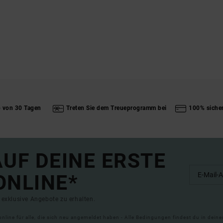
b von 30 Tagen
Treten Sie dem Treueprogramm bei
100% siche
UF DEINE ERSTE
ONLINE*
exklusive Angebote zu erhalten.
online für alle, die sich neu angemeldet haben - Alle Bedingungen findest du in dei