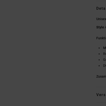
Deta
Unise
Style
Funkt
M
R
G
D
Zusa
Vers