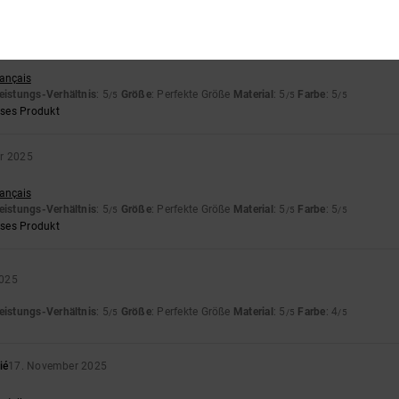
r 2025
rançais
eistungs-Verhältnis
: 5
Größe
: Perfekte Größe
Material
: 5
Farbe
: 5
/5
/5
/5
eses Produkt
r 2025
rançais
eistungs-Verhältnis
: 5
Größe
: Perfekte Größe
Material
: 5
Farbe
: 5
/5
/5
/5
eses Produkt
2025
eistungs-Verhältnis
: 5
Größe
: Perfekte Größe
Material
: 5
Farbe
: 4
/5
/5
/5
ié
17. November 2025