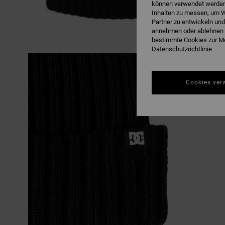
können verwendet werden,
Inhalten zu messen, um W
Partner zu entwickeln und
annehmen oder ablehnen o
bestimmte Cookies zur Me
Datenschutzrichtlinie
Cookies ver