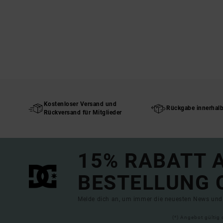
Kostenloser Versand und
Rückgabe innerhal
Rückversand für Mitglieder
15% RABATT A
BESTELLUNG 
Melde dich an, um immer die neuesten News und 
(*) Angebot gültig 