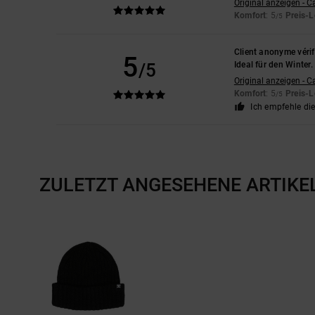
Original anzeigen - C
Komfort
: 5
Preis-L
/5
Client anonyme vérif
5
/5
Ideal für den Winter
Original anzeigen - C
Komfort
: 5
Preis-L
/5
Ich empfehle di
ZULETZT ANGESEHENE ARTIKE