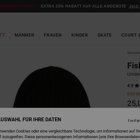
PPELTER RABATT*:
EXTRA 25% RABATT AUF ALLE ANGEBOTE
Jetzt
TT
MÄNNER
FRAUEN
KINDER
SKATE
COURT 
Startseit
Fis
Unise
4.9
ECO-B
25,
 AUSWAHL FÜR IHRE DATEN
Fortfa
B
Farbe
erwenden Cookies oder eine vergleichbare Technologie, um Informationen auf Ih
f zuzugreifen. Diese personenbezogenen Informationen (wie Ihre Browserdaten