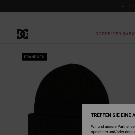
Direkt
zur
DO
Produktinformation
springen
DOPPELTER RABA
BRANDNEU
TREFFEN SIE EINE
Wir und unsere Partner v
speichern und/oder darau