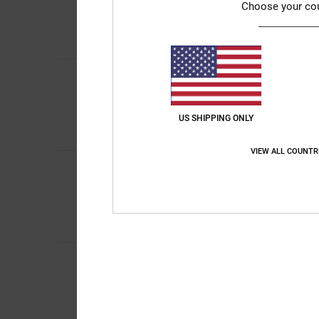
5
/5
Choose your co
Original anzeigen - C
Komfort
: 5
Preis-L
/5
Ich empfehle di
JUANJO
13. Januar
5
/5
Erfüllung der Erwar
Original anzeigen - C
US SHIPPING ONLY
Komfort
: 5
Preis-L
/5
Ich empfehle di
VIEW ALL COUNTR
JUANJO
13. Januar
5
/5
Erfüllung der Erwar
Original anzeigen - C
Komfort
: 5
Preis-L
/5
Ich empfehle di
Kayleigh
12. Januar
5
/5
Das gefällt mir
Original anzeigen - E
Komfort
: 5
Preis-L
/5
Ich empfehle di