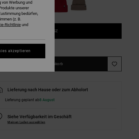
ng von Werbung und
Produkte unserer
r Zustimmung bedürfen,
immen (z. B.
e-Richtlinie
und
1SZ
ößentabelle ansehen
kies akzeptieren
In den Warenkorb
Lieferung nach Hause oder zum Abholort
Lieferung geplant ab
8 August
Siehe Verfügbarkeit im Geschäft
Meinen Laden auswählen