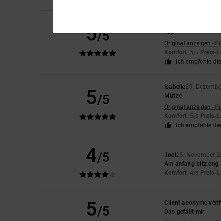
Isabelle
25. Dezembe
5
/5
Top
Original anzeigen - F
Komfort
: 5
Preis-L
/5
Ich empfehle di
Isabelle
25. Dezembe
5
/5
Mütze
Original anzeigen - F
Komfort
: 5
Preis-L
/5
Ich empfehle di
4
/5
Joel
25. November 
Am anfang bitz eng
Komfort
: 4
Preis-L
/5
5
Client anonyme vérif
/5
Das gefällt mir