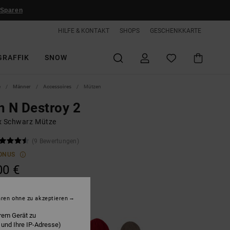
 Sparen
HILFE & KONTAKT
SHOPS
GESCHENKKARTE
GRAFFIK
SNOW
e
Männer
Accessoires
Mützen
h N Destroy 2
x Schwarz Mütze
(9 Bewertungen)
ONUS
00 €
hren ohne zu akzeptieren
lack
rem Gerät zu
 und Ihre IP-Adresse)