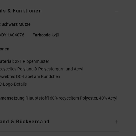
ils & Funktionen
x Schwarz Mütze
ADYHA04076
Farbcode
kvj0
ionen
aterial:
2x1 Rippenmuster
ecyceltes Polylana®-Polyestergarn und Acryl
ewebtes DC-Label am Bündchen
C-Logo-Details
mmensetzung
[Hauptstoff] 60% recyceltem Polyester, 40% Acryl
and & Rückversand