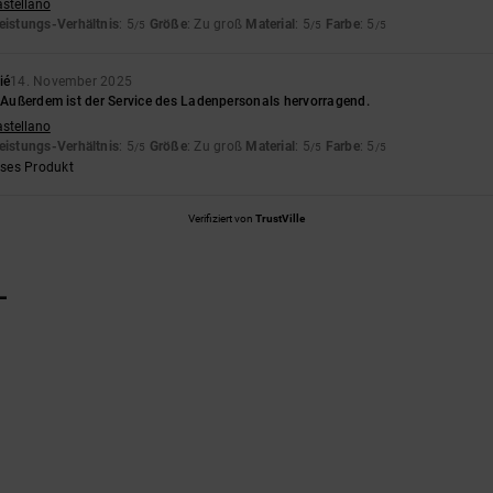
astellano
eistungs-Verhältnis
: 5
Größe
: Zu groß
Material
: 5
Farbe
: 5
/5
/5
/5
ié
14. November 2025
. Außerdem ist der Service des Ladenpersonals hervorragend.
astellano
eistungs-Verhältnis
: 5
Größe
: Zu groß
Material
: 5
Farbe
: 5
/5
/5
/5
eses Produkt
Verifiziert von
TrustVille
L