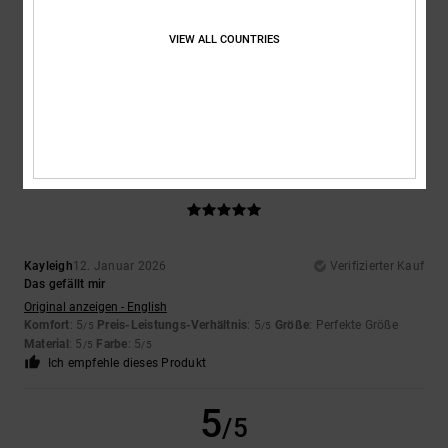
JUANJO
13. Januar 2026
Verifizierter Kauf
Erfüllung der Erwartungen.
VIEW ALL COUNTRIES
Original anzeigen - Castellano
Komfort
: 5
Preis-Leistungs-Verhältnis
: 5
Größe
: Zu groß
Material
:
/5
/5
5
Farbe
: 5
/5
/5
Ich empfehle dieses Produkt
5
/5
Kayleigh
12. Januar 2026
Verifizierter Kauf
Das gefällt mir
Original anzeigen - English
Komfort
: 5
Preis-Leistungs-Verhältnis
: 5
Größe
: Perfekte Größe
/5
/5
Material
: 5
Farbe
: 5
/5
/5
Ich empfehle dieses Produkt
5
/5