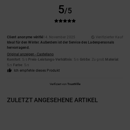
5
/5
Client anonyme vérifié
14. November 2025
Verifizierter Kauf
Ideal für den Winter. Außerdem ist der Service des Ladenpersonals
hervorragend.
Original anzeigen - Castellano
Komfort
: 5
Preis-Leistungs-Verhältnis
: 5
Größe
: Zu groß
Material
:
/5
/5
5
Farbe
: 5
/5
/5
Ich empfehle dieses Produkt
Verifiziert von
TrustVille
ZULETZT ANGESEHENE ARTIKEL