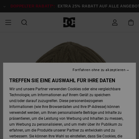
Direkt
zur
DOPPELTER RABATT*:
EXTRA 25% RABATT AUF ALLE ANGEBOTE
Produktinformation
springen
DOPPELTER
SALE MÄNNER
ESSENTIALS
ESSENTIALS
ESSENTIALS
SKATE SHOP
SNOW SHOP FÜR
Auf meine
Schuhe
Schuhe
Sale Schuhe
Stag
Astrix
Neue Kollektio
Neue Kollektio
Caps & Hüte
Chelsea
Pixie
Neue Kollektio
Schneejacken
Court Graffik
Neue Kollektio
Neue Kollektio
Hüte & Caps
Skaterschuhe
Team
Schneejacken
Snowboard Boo
Snowboard Boo
Bestellung
RABATT
MÄNNER
zugreifen
SALE FRAUEN
HIGHLIGHTS
HIGHLIGHTS
SCHUHE
COMMUNITY
Sale Bekleidun
Snow
Sale Bekleidun
Court Graffik
Ducati
Skate
Sweatshirts
Mützen
Court Graffik
Astrix
Sneakers
Snowboardhos
Pure
Skate
T-Shirts
Mützen
Alle ansehen
Snowboardhos
Schneejacken
Snowboardjac
MÄNNER
SNOW SHOP FÜR
Fortfahren ohne zu akzeptieren
Versand
FRAUEN
SALE KINDER
SCHUHE
SCHUHE
BEKLEIDUNG
Accessoires
Sale Accessoi
Lynx
DC Command
Sneakers
T-shirts
Taschen &
Alle ansehen
DC Command
Skate
Alle ansehen
Stag
Babyschuhe
Sweatshirts &
Taschen
Snowboard Boo
Snowboardhos
Snowboardhos
TREFFEN SIE EINE AUSWAHL FÜR IHRE DATEN
FRAUEN
Rucksäcke
Hoodies
Retouren
Wir und unsere Partner verwenden Cookies oder eine vergleichbare
SNOW SHOP FÜR
Technologie, um Informationen auf Ihrem Gerät zu speichern
BEKLEIDUNG
KLEIDUNG
ACCESSOIRES
SALE SNOW
Sale Snow
Pure
Manteca
Sandalen
Hemden
Manteca
Sandalen
Sneakers
Alle ansehen
Winterschuhe
Alle ansehen
Mützen
KINDER
und/oder darauf zuzugreifen. Diese personenbezogenen
KINDER
Alle ansehen
Jacken & Mänt
Informationen (wie Ihre Browserdaten und Ihre IP-Adresse) können
Bezahlung
verwendet werden, um Ihnen personalisierte Beiträge und Inhalte zu
ACCESSOIRES
T-Shirts
Jacken & Mänt
Net
Construct
Winterschuhe
Jeans
Best Sellers
Snowboard Boo
Alle ansehen
Polarfleece &
Alle ansehen
präsentieren, um die Leistung von Werbung und Inhalten zu messen,
SKATE
Hemden
Softshells
um Werbung zu personalisieren, und um mehr über ihr Publikum zu
Geschenkkarte
erfahren, um die Produkte unserer Partner zu entwickeln und zu
Jacken & Mänt
Hoodies &
Alle ansehen
Ascend
Snowboard Boo
Jacken & Mänt
Unisex
verbessern. Sie können Ihre Wahl so einstellen, dass Sie Cookies, die
COURT GRAFFIK
Sweatshirts
Jeans & Hosen
Mützen