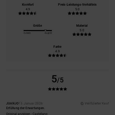
Komfort
Preis-Leistungs-Verhältnis
4.9
5.0
Größe
Material
5.0
Zu klein
Zu groß
Farbe
4.9
5
/5
JUANJO
13. Januar 2026
Verifizierter Kauf
Erfüllung der Erwartungen.
Original anzeigen - Castellano