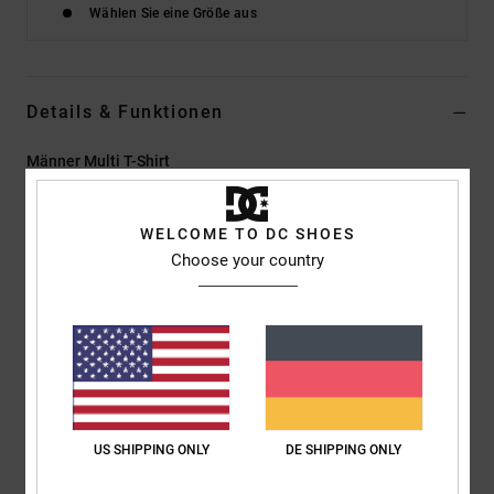
Wählen Sie eine Größe aus
Details & Funktionen
Männer Multi T-Shirt
Style
ADYZT05436
Farbcode
bac
WELCOME TO DC SHOES
Funktionen
Choose your country
Kollektion:
„Lineguide AM"-Kollektion
Material:
Jersey-Stoff aus 75 % Baumwolle und 25 %
recycelter Baumwolle [200 g/m2]
Färbung/Waschung:
Pigmentfärbung und Acid Wash
Passform:
Standard Fit
Hals:
Rundhalsausschnitt
US SHIPPING ONLY
DE SHIPPING ONLY
Ärmel:
kurzärmlig
Logo:
Druck auf der linken Brust und hinten