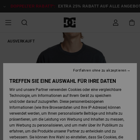
Direkt
zur
DOPPELTER RABATT*:
EXTRA 25% RABATT AUF ALLE ANGEBOTE
Produktinformation
springen
DOPPELTER
AUSVERKAUFT
SALE MÄNNER
ESSENTIALS
ESSENTIALS
ESSENTIALS
SKATE SHOP
SNOW SHOP FÜR
Auf meine
Schuhe
Schuhe
Sale Schuhe
Stag
Astrix
Neue Kollektio
Neue Kollektio
Caps & Hüte
Chelsea
Pixie
Neue Kollektio
Schneejacken
Court Graffik
Neue Kollektio
Neue Kollektio
Hüte & Caps
Skaterschuhe
Team
Schneejacken
Snowboard Boo
Snowboard Boo
Bestellung
RABATT
MÄNNER
zugreifen
SALE FRAUEN
HIGHLIGHTS
HIGHLIGHTS
SCHUHE
COMMUNITY
Sale Bekleidun
Snow
Sale Bekleidun
Court Graffik
Ducati
Skate
Sweatshirts
Mützen
Court Graffik
Astrix
Sneakers
Snowboardhos
Pure
Skate
T-Shirts
Mützen
Alle ansehen
Snowboardhos
Schneejacken
Snowboardjac
MÄNNER
SNOW SHOP FÜR
Fortfahren ohne zu akzeptieren
Versand
FRAUEN
SALE KINDER
SCHUHE
SCHUHE
BEKLEIDUNG
Accessoires
Sale Accessoi
Lynx
DC Command
Sneakers
T-shirts
Taschen &
Alle ansehen
DC Command
Skate
Alle ansehen
Stag
Babyschuhe
Sweatshirts &
Taschen
Snowboard Boo
Snowboardhos
Snowboardhos
TREFFEN SIE EINE AUSWAHL FÜR IHRE DATEN
FRAUEN
Rucksäcke
Hoodies
Retouren
Wir und unsere Partner verwenden Cookies oder eine vergleichbare
SNOW SHOP FÜR
Technologie, um Informationen auf Ihrem Gerät zu speichern
BEKLEIDUNG
KLEIDUNG
ACCESSOIRES
SALE SNOW
Sale Snow
Pure
Manteca
Sandalen
Hemden
Manteca
Sandalen
Sneakers
Alle ansehen
Winterschuhe
Alle ansehen
Mützen
KINDER
und/oder darauf zuzugreifen. Diese personenbezogenen
KINDER
Alle ansehen
Jacken & Mänt
Informationen (wie Ihre Browserdaten und Ihre IP-Adresse) können
Bezahlung
verwendet werden, um Ihnen personalisierte Beiträge und Inhalte zu
ACCESSOIRES
T-Shirts
Jacken & Mänt
Net
Construct
Winterschuhe
Jeans
Best Sellers
Snowboard Boo
Alle ansehen
Polarfleece &
Alle ansehen
präsentieren, um die Leistung von Werbung und Inhalten zu messen,
SKATE
Hemden
Softshells
um Werbung zu personalisieren, und um mehr über ihr Publikum zu
Geschenkkarte
erfahren, um die Produkte unserer Partner zu entwickeln und zu
Jacken & Mänt
Hoodies &
Alle ansehen
Ascend
Snowboard Boo
Jacken & Mänt
Unisex
verbessern. Sie können Ihre Wahl so einstellen, dass Sie Cookies, die
COURT GRAFFIK
Sweatshirts
Jeans & Hosen
Mützen