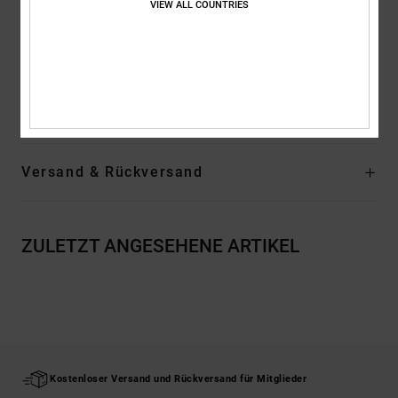
VIEW ALL COUNTRIES
Siebdrucketikett im Nacken
Vertikales Label am Saum
Zusammensetzung
[Hauptstoff] 75 % Baumwolle, 25 % recycelte
Baumwolle
Versand & Rückversand
ZULETZT ANGESEHENE ARTIKEL
Kostenloser Versand und Rückversand für Mitglieder