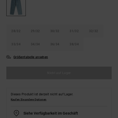
Kontaktformular.
FAQ
ansehen
28/32
29/32
30/32
31/32
32/32
33/34
34/34
36/34
38/34
Größentabelle ansehen
Nicht auf Lager
Dieses Produkt ist derzeit nicht auf Lager.
Kaufen Sie andere Optionen
Siehe Verfügbarkeit im Geschäft