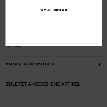
Standard Bund
VIEW ALL COUNTRIES
Höherer Bund – niedrigerer Schritt
Baggy an Hüfte und Oberschenkel
Hosenbein – breit und leicht zulaufend
47 cm Beinöffnung
Zusammensetzung
[Hauptstoff] 80 % Baumwolle, 20 % recycelte
Baumwolle
Versand & Rückversand
ZULETZT ANGESEHENE ARTIKEL