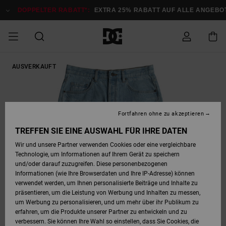
Direkt
zur
DOPPELTER RABATT*:
EXTRA 25% RABATT AUF ALLE ANGEBOTE
Produktinformation
springen
DOPPELTER
AUSVERKAUFT
SALE MÄNNER
ESSENTIALS
ESSENTIALS
ESSENTIALS
SKATE SHOP
SNOW SHOP FÜR
Auf meine
Schuhe
Schuhe
Sale Schuhe
Stag
Astrix
Neue Kollektio
Neue Kollektio
Caps & Hüte
Chelsea
Pixie
Neue Kollektio
Schneejacken
Court Graffik
Neue Kollektio
Neue Kollektio
Hüte & Caps
Skaterschuhe
Team
Schneejacken
Snowboard Boo
Snowboard Boo
Bestellung
RABATT
MÄNNER
zugreifen
SALE FRAUEN
HIGHLIGHTS
HIGHLIGHTS
SCHUHE
COMMUNITY
Sale Bekleidun
Snow
Sale Bekleidun
Court Graffik
Ducati
Skate
Sweatshirts
Mützen
Court Graffik
Astrix
Sneakers
Snowboardhos
Pure
Skate
T-Shirts
Mützen
Alle ansehen
Snowboardhos
Schneejacken
Snowboardjac
MÄNNER
SNOW SHOP FÜR
Fortfahren ohne zu akzeptieren
Versand
FRAUEN
SALE KINDER
SCHUHE
SCHUHE
BEKLEIDUNG
Accessoires
Sale Accessoi
Lynx
DC Command
Sneakers
T-shirts
Taschen &
Alle ansehen
DC Command
Skate
Alle ansehen
Stag
Babyschuhe
Sweatshirts &
Taschen
Snowboard Boo
Snowboardhos
Snowboardhos
TREFFEN SIE EINE AUSWAHL FÜR IHRE DATEN
FRAUEN
Rucksäcke
Hoodies
Retouren
Wir und unsere Partner verwenden Cookies oder eine vergleichbare
SNOW SHOP FÜR
Technologie, um Informationen auf Ihrem Gerät zu speichern
BEKLEIDUNG
KLEIDUNG
ACCESSOIRES
SALE SNOW
Sale Snow
Pure
Manteca
Sandalen
Hemden
Manteca
Sandalen
Sneakers
Alle ansehen
Winterschuhe
Alle ansehen
Mützen
KINDER
und/oder darauf zuzugreifen. Diese personenbezogenen
KINDER
Alle ansehen
Jacken & Mänt
Informationen (wie Ihre Browserdaten und Ihre IP-Adresse) können
Bezahlung
verwendet werden, um Ihnen personalisierte Beiträge und Inhalte zu
ACCESSOIRES
T-Shirts
Jacken & Mänt
Net
Construct
Winterschuhe
Jeans
Best Sellers
Snowboard Boo
Alle ansehen
Polarfleece &
Alle ansehen
präsentieren, um die Leistung von Werbung und Inhalten zu messen,
SKATE
Hemden
Softshells
um Werbung zu personalisieren, und um mehr über ihr Publikum zu
Geschenkkarte
erfahren, um die Produkte unserer Partner zu entwickeln und zu
Jacken & Mänt
Hoodies &
Alle ansehen
Ascend
Snowboard Boo
Jacken & Mänt
Unisex
verbessern. Sie können Ihre Wahl so einstellen, dass Sie Cookies, die
COURT GRAFFIK
Sweatshirts
Jeans & Hosen
Mützen