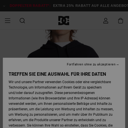
Direkt
zur
DOPPELTER RABATT*:
EXTRA 25% RABATT AUF ALLE ANGEB
Produktinformation
springen
DOPPELTER
SALE MÄNNER
ESSENTIALS
ESSENTIALS
ESSENTIALS
SKATE SHOP
SNOW SHOP FÜR
Auf meine
Schuhe
Schuhe
Sale Schuhe
Stag
Astrix
Neue Kollektio
Neue Kollektio
Caps & Hüte
Chelsea
Pixie
Neue Kollektio
Schneejacken
Court Graffik
Neue Kollektio
Neue Kollektio
Hüte & Caps
Skaterschuhe
Team
Schneejacken
Snowboard Boo
Snowboard Boo
Bestellung
RABATT
MÄNNER
zugreifen
SALE FRAUEN
HIGHLIGHTS
HIGHLIGHTS
SCHUHE
COMMUNITY
Sale Bekleidun
Snow
Sale Bekleidun
Court Graffik
Ducati
Skate
Sweatshirts
Mützen
Court Graffik
Astrix
Sneakers
Snowboardhos
Pure
Skate
T-Shirts
Mützen
Alle ansehen
Snowboardhos
Schneejacken
Snowboardjac
MÄNNER
SNOW SHOP FÜR
Fortfahren ohne zu akzeptieren
Versand
FRAUEN
SALE KINDER
SCHUHE
SCHUHE
BEKLEIDUNG
Accessoires
Sale Accessoi
Lynx
DC Command
Sneakers
T-shirts
Taschen &
Alle ansehen
DC Command
Skate
Alle ansehen
Stag
Babyschuhe
Sweatshirts &
Taschen
Snowboard Boo
Snowboardhos
Snowboardhos
TREFFEN SIE EINE AUSWAHL FÜR IHRE DATEN
FRAUEN
Rucksäcke
Hoodies
Retouren
Wir und unsere Partner verwenden Cookies oder eine vergleichbare
SNOW SHOP FÜR
Technologie, um Informationen auf Ihrem Gerät zu speichern
BEKLEIDUNG
KLEIDUNG
ACCESSOIRES
SALE SNOW
Sale Snow
Pure
Manteca
Sandalen
Hemden
Manteca
Sandalen
Sneakers
Alle ansehen
Winterschuhe
Alle ansehen
Mützen
KINDER
und/oder darauf zuzugreifen. Diese personenbezogenen
KINDER
Alle ansehen
Jacken & Mänt
Informationen (wie Ihre Browserdaten und Ihre IP-Adresse) können
Bezahlung
verwendet werden, um Ihnen personalisierte Beiträge und Inhalte zu
ACCESSOIRES
T-Shirts
Jacken & Mänt
Net
Construct
Winterschuhe
Jeans
Best Sellers
Snowboard Boo
Alle ansehen
Polarfleece &
Alle ansehen
präsentieren, um die Leistung von Werbung und Inhalten zu messen,
SKATE
Hemden
Softshells
um Werbung zu personalisieren, und um mehr über ihr Publikum zu
Geschenkkarte
erfahren, um die Produkte unserer Partner zu entwickeln und zu
Jacken & Mänt
Hoodies &
Alle ansehen
Ascend
Snowboard Boo
Jacken & Mänt
Unisex
verbessern. Sie können Ihre Wahl so einstellen, dass Sie Cookies, die
COURT GRAFFIK
Sweatshirts
Jeans & Hosen
Mützen