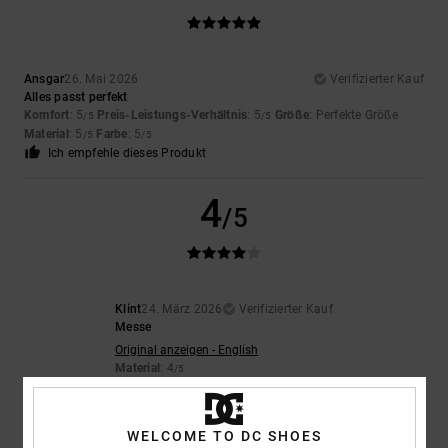
Ansgar
26. Mai 2026
Verifizierter Kauf
Alles passt perfekt
Komfort
: 5
Preis-Leistungs-Verhältnis
: 5
Größe
: Perfekte Größe
/5
/5
Material
: 5
Farbe
: 5
/5
/5
Ich empfehle dieses Produkt
4
/5
Klint
24. März 2026
Verifizierter Kauf
Messe
Original anzeigen - English
Material
: 4
/5
Ich empfehle dieses Produkt
WELCOME TO DC SHOES