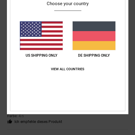
3
/5
Choose your country
Jürgen
31. Januar 2026
Verifizierter Kauf
Relativ dünner Stoff und Nähte nicht gut vernäht... Fäden standen ab
Komfort
: 5
Preis-Leistungs-Verhältnis
: 3
Größe
: Perfekte Größe
/5
/5
Material
: 2
Farbe
: 5
/5
/5
US SHIPPING ONLY
DE SHIPPING ONLY
4
/5
VIEW ALL COUNTRIES
Yannick
22. Januar 2026
Verifizierter Kauf
Nickel
Original anzeigen - Français
Preis-Leistungs-Verhältnis
: 4
Größe
: Perfekte Größe
Material
: 4
/5
/5
Farbe
: 4
/5
Ich empfehle dieses Produkt