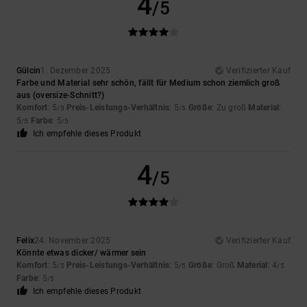
4
/5
Gülcin
1. Dezember 2025
Verifizierter Kauf
Farbe und Material sehr schön, fällt für Medium schon ziemlich groß
aus (oversize-Schnitt?)
Komfort
: 5
Preis-Leistungs-Verhältnis
: 5
Größe
: Zu groß
Material
:
/5
/5
5
Farbe
: 5
/5
/5
Ich empfehle dieses Produkt
4
/5
Felix
24. November 2025
Verifizierter Kauf
Könnte etwas dicker/ wärmer sein
Komfort
: 5
Preis-Leistungs-Verhältnis
: 5
Größe
: Groß
Material
: 4
/5
/5
/5
Farbe
: 5
/5
Ich empfehle dieses Produkt