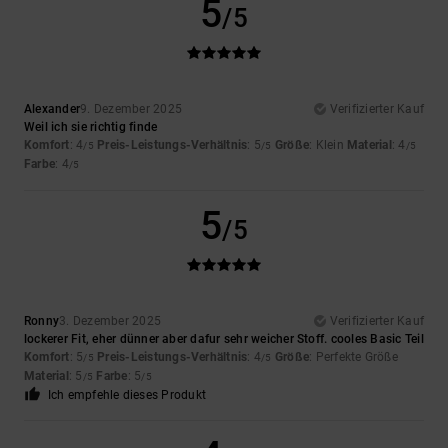
5
/5
Alexander
9. Dezember 2025
Verifizierter Kauf
Weil ich sie richtig finde
Komfort
: 4
Preis-Leistungs-Verhältnis
: 5
Größe
: Klein
Material
: 4
/5
/5
/5
Farbe
: 4
/5
5
/5
Ronny
3. Dezember 2025
Verifizierter Kauf
lockerer Fit, eher dünner aber dafur sehr weicher Stoff. cooles Basic Teil
Komfort
: 5
Preis-Leistungs-Verhältnis
: 4
Größe
: Perfekte Größe
/5
/5
Material
: 5
Farbe
: 5
/5
/5
Ich empfehle dieses Produkt