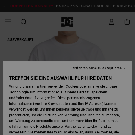
Direkt
zur
DOPPELTER RABATT*:
EXTRA 25% RABATT AUF ALLE ANGEBOTE
Produktinformation
springen
DOPPELTER
AUSVERKAUFT
SALE MÄNNER
ESSENTIALS
ESSENTIALS
ESSENTIALS
SKATE SHOP
SNOW SHOP FÜR
Auf meine
Schuhe
Schuhe
Sale Schuhe
Stag
Astrix
Neue Kollektio
Neue Kollektio
Caps & Hüte
Chelsea
Pixie
Neue Kollektio
Schneejacken
Court Graffik
Neue Kollektio
Neue Kollektio
Hüte & Caps
Skaterschuhe
Team
Schneejacken
Snowboard Boo
Snowboard Boo
Bestellung
RABATT
MÄNNER
zugreifen
SALE FRAUEN
HIGHLIGHTS
HIGHLIGHTS
SCHUHE
COMMUNITY
Sale Bekleidun
Snow
Sale Bekleidun
Court Graffik
Ducati
Skate
Sweatshirts
Mützen
Court Graffik
Astrix
Sneakers
Snowboardhos
Pure
Skate
T-Shirts
Mützen
Alle ansehen
Snowboardhos
Schneejacken
Snowboardjac
MÄNNER
SNOW SHOP FÜR
Fortfahren ohne zu akzeptieren
Versand
FRAUEN
SALE KINDER
SCHUHE
SCHUHE
BEKLEIDUNG
Accessoires
Sale Accessoi
Lynx
DC Command
Sneakers
T-shirts
Taschen &
Alle ansehen
DC Command
Skate
Alle ansehen
Stag
Babyschuhe
Sweatshirts &
Taschen
Snowboard Boo
Snowboardhos
Snowboardhos
TREFFEN SIE EINE AUSWAHL FÜR IHRE DATEN
FRAUEN
Rucksäcke
Hoodies
Retouren
Wir und unsere Partner verwenden Cookies oder eine vergleichbare
SNOW SHOP FÜR
Technologie, um Informationen auf Ihrem Gerät zu speichern
BEKLEIDUNG
KLEIDUNG
ACCESSOIRES
SALE SNOW
Sale Snow
Pure
Manteca
Sandalen
Hemden
Manteca
Sandalen
Sneakers
Alle ansehen
Winterschuhe
Alle ansehen
Mützen
KINDER
und/oder darauf zuzugreifen. Diese personenbezogenen
KINDER
Alle ansehen
Jacken & Mänt
Informationen (wie Ihre Browserdaten und Ihre IP-Adresse) können
Bezahlung
verwendet werden, um Ihnen personalisierte Beiträge und Inhalte zu
ACCESSOIRES
T-Shirts
Jacken & Mänt
Net
Construct
Winterschuhe
Jeans
Best Sellers
Snowboard Boo
Alle ansehen
Polarfleece &
Alle ansehen
präsentieren, um die Leistung von Werbung und Inhalten zu messen,
SKATE
Hemden
Softshells
um Werbung zu personalisieren, und um mehr über ihr Publikum zu
Geschenkkarte
erfahren, um die Produkte unserer Partner zu entwickeln und zu
Jacken & Mänt
Hoodies &
Alle ansehen
Ascend
Snowboard Boo
Jacken & Mänt
Unisex
verbessern. Sie können Ihre Wahl so einstellen, dass Sie Cookies, die
COURT GRAFFIK
Sweatshirts
Jeans & Hosen
Mützen