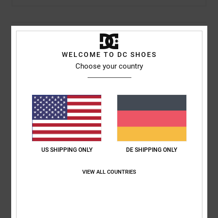
Details & Funktionen
WELCOME TO DC SHOES
Männer Weiss T-Shirt
Choose your country
Style
ADYZT04991
Farbcode
wbb0
Funktionen
Stoff:
BaumwollStoff [200 g/m2]
Passform:
klassischer, komfortabler Regular Fit
Hals:
Rundhalsausschnitt
US SHIPPING ONLY
DE SHIPPING ONLY
Druck auf Brust und Rücken
VIEW ALL COUNTRIES
Zusammensetzung
[Hauptstoff] 100 % Baumwolle
Versand & Rückversand