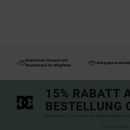
Kostenloser Versand und
Rückgabe innerhal
Rückversand für Mitglieder
15% RABATT A
BESTELLUNG 
Melde dich an, um immer die neuesten News und 
(*) Angebot gültig 