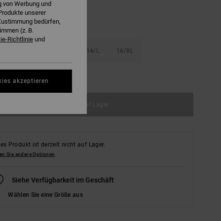
ng von Werbung und
Produkte unserer
r Zustimmung bedürfen,
immen (z. B.
e-Richtlinie
und
S
10/S
12/M
14/L
16/XL
ößentabelle ansehen
kies akzeptieren
Nicht auf Lager
es Produkt ist derzeit nicht auf Lager.
en Sie andere Optionen
Siehe Verfügbarkeit im Geschäft
Wählen Sie eine Größe aus