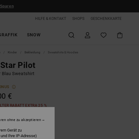
 Sparen
HILFE & KONTAKT
SHOPS
GESCHENKKARTE
GRAFFIK
SNOW
e
Kinder
Bekleidung
Sweatshirts & Hoodies
Star Pilot
r Blau Sweatshirt
ONUS
00 €
LTER RABATT EXTRA 25 %
hren ohne zu akzeptieren
now Heather/ashley Blue
rem Gerät zu
 und Ihre IP-Adresse)