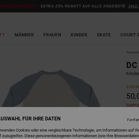
PPELTER RABATT*:
EXTRA 25% RABATT AUF ALLE ANGEBOTE
Jetzt
TT
MÄNNER
FRAUEN
KINDER
SKATE
COURT 
Startseit
DC 
Kinde
ECO-B
50,
DOPPE
 AUSWAHL FÜR IHRE DATEN
Fortfa
S
Farbe
erwenden Cookies oder eine vergleichbare Technologie, um Informationen auf Ih
f zuzugreifen. Diese personenbezogenen Informationen (wie Ihre Browserdaten