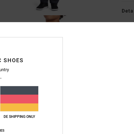
Deta
Kinder
Style
Funkt
C SHOES
M
und r
untry
halb
P
T
P
F
D
DE SHIPPING ONLY
Zusa
IES