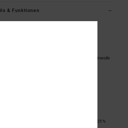
ils & Funktionen
 Blau Sweatshirt
ADBSF03030
Farbcode
xbsb
ionen
aterial:
Mittelschweres French Terry aus recycelter Baumwolle
ecyceltem Polyester, das sich wie Wildleder anfühlt, mit
gebürsteter Innenseite [280 g/m2]
assform:
Standard Fit
aschen:
Kängurutaschen
lastisol-Siebdruck auf der Brust
ischgrätenband am Nacken
c re/solve trim package
mmensetzung
[Hauptstoff] 55 % gekämmte Baumwolle, 25 %