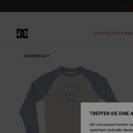
Direkt
zur
DO
Produktinformation
springen
DOPPELTER RABA
AUSVERKAUFT
TREFFEN SIE EINE
Wir und unsere Partner v
speichern und/oder darau