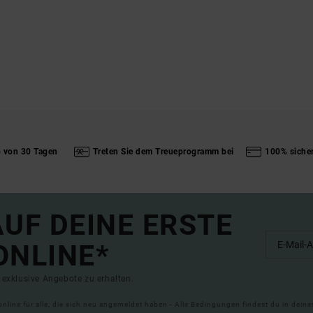
b von 30 Tagen
Treten Sie dem Treueprogramm bei
100% siche
UF DEINE ERSTE
ONLINE*
exklusive Angebote zu erhalten.
online für alle, die sich neu angemeldet haben - Alle Bedingungen findest du in dei