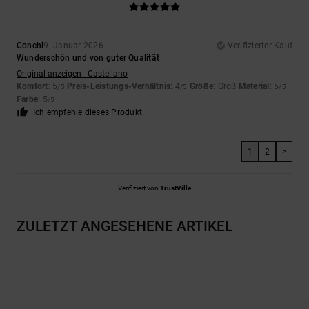
Conchi
9. Januar 2026
Verifizierter Kauf
Wunderschön und von guter Qualität
Original anzeigen - Castellano
Komfort
: 5
Preis-Leistungs-Verhältnis
: 4
Größe
: Groß
Material
: 5
/5
/5
/5
Farbe
: 5
/5
Ich empfehle dieses Produkt
1
2
>
Verifiziert von
TrustVille
ZULETZT ANGESEHENE ARTIKEL