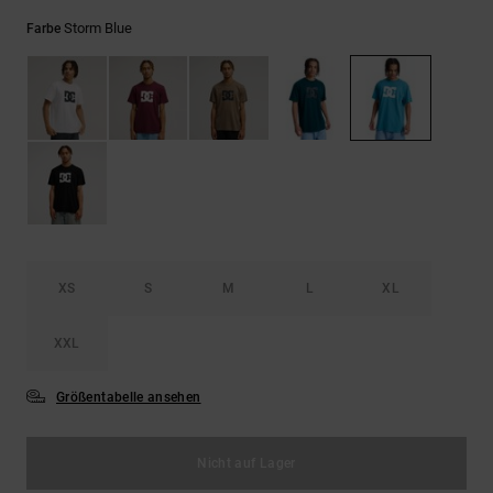
Kontaktformular.
Storm Blue
Farbe
FAQ
ansehen
XS
S
M
L
XL
XXL
Größentabelle ansehen
Nicht auf Lager