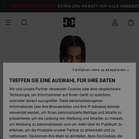
Direkt
zur
DOPPELTER RABATT*:
EXTRA 25% RABATT AUF ALLE ANGEB
Produktinformation
springen
DOPPELTER
SALE MÄNNER
ESSENTIALS
ESSENTIALS
ESSENTIALS
SKATE SHOP
SNOW SHOP FÜR
Auf meine
Schuhe
Schuhe
Sale Schuhe
Stag
Astrix
Neue Kollektio
Neue Kollektio
Caps & Hüte
Chelsea
Pixie
Neue Kollektio
Schneejacken
Court Graffik
Neue Kollektio
Neue Kollektio
Hüte & Caps
Skaterschuhe
Team
Schneejacken
Snowboard Boo
Snowboard Boo
Bestellung
RABATT
MÄNNER
zugreifen
SALE FRAUEN
HIGHLIGHTS
HIGHLIGHTS
SCHUHE
COMMUNITY
Sale Bekleidun
Snow
Sale Bekleidun
Court Graffik
Ducati
Skate
Sweatshirts
Mützen
Court Graffik
Astrix
Sneakers
Snowboardhos
Pure
Skate
T-Shirts
Mützen
Alle ansehen
Snowboardhos
Schneejacken
Snowboardjac
MÄNNER
SNOW SHOP FÜR
Fortfahren ohne zu akzeptieren
Versand
FRAUEN
SALE KINDER
SCHUHE
SCHUHE
BEKLEIDUNG
Accessoires
Sale Accessoi
Lynx
DC Command
Sneakers
T-shirts
Taschen &
Alle ansehen
DC Command
Skate
Alle ansehen
Stag
Babyschuhe
Sweatshirts &
Taschen
Snowboard Boo
Snowboardhos
Snowboardhos
TREFFEN SIE EINE AUSWAHL FÜR IHRE DATEN
FRAUEN
Rucksäcke
Hoodies
Retouren
Wir und unsere Partner verwenden Cookies oder eine vergleichbare
SNOW SHOP FÜR
Technologie, um Informationen auf Ihrem Gerät zu speichern
BEKLEIDUNG
KLEIDUNG
ACCESSOIRES
SALE SNOW
Sale Snow
Pure
Manteca
Sandalen
Hemden
Manteca
Sandalen
Sneakers
Alle ansehen
Winterschuhe
Alle ansehen
Mützen
KINDER
und/oder darauf zuzugreifen. Diese personenbezogenen
KINDER
Alle ansehen
Jacken & Mänt
Informationen (wie Ihre Browserdaten und Ihre IP-Adresse) können
Bezahlung
verwendet werden, um Ihnen personalisierte Beiträge und Inhalte zu
ACCESSOIRES
T-Shirts
Jacken & Mänt
Net
Construct
Winterschuhe
Jeans
Best Sellers
Snowboard Boo
Alle ansehen
Polarfleece &
Alle ansehen
präsentieren, um die Leistung von Werbung und Inhalten zu messen,
SKATE
Hemden
Softshells
um Werbung zu personalisieren, und um mehr über ihr Publikum zu
Geschenkkarte
erfahren, um die Produkte unserer Partner zu entwickeln und zu
Jacken & Mänt
Hoodies &
Alle ansehen
Ascend
Snowboard Boo
Jacken & Mänt
Unisex
verbessern. Sie können Ihre Wahl so einstellen, dass Sie Cookies, die
COURT GRAFFIK
Sweatshirts
Jeans & Hosen
Mützen