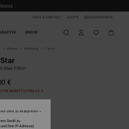
 Sparen
HILFE & KONTAKT
SHOPS
GESCHENKKARTE
GRAFFIK
SNOW
e
Männer
Bekleidung
T-shirts
Star
r Blau T-Shirt
00 €
LTER RABATT EXTRA 25 %
avy Blazer
hren ohne zu akzeptieren
rem Gerät zu
 und Ihre IP-Adresse)