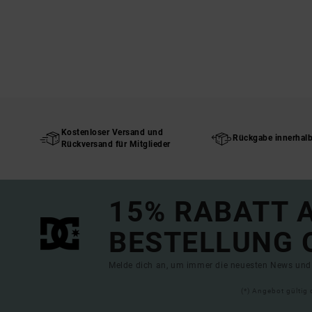
Kostenloser Versand und
Rückgabe innerhal
Rückversand für Mitglieder
15% RABATT A
BESTELLUNG 
Melde dich an, um immer die neuesten News und 
(*) Angebot gültig 