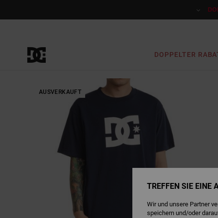
Direkt
zur
DO
Produktinformation
springen
DOPPELTER RABA
AUSVERKAUFT
TREFFEN SIE EINE
Wir und unsere Partner v
speichern und/oder darau