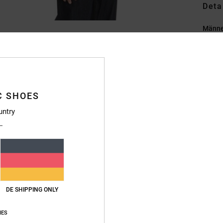
Deta
Männer
Style
Funkt
St
C SHOES
P
untry
H
D
S
V
Zusa
DE SHIPPING ONLY
Vers
IES