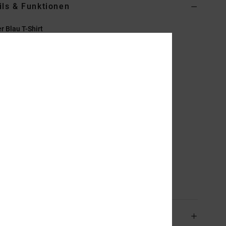
ils & Funktionen
 Blau T-Shirt
ADYZT04985
Farbcode
byj0
ionen
off:
Baumwoll-Jersey
assform:
Standard Fit
als:
Rundhalsausschnitt
ruck auf der Brust
iebgedrucktes Label hinten mittig am Nacken
ertikales Klemmetikett am Saum
mmensetzung
[Hauptstoff] 100 % Baumwolle
and & Rückversand