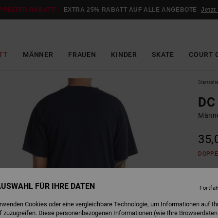
PPELTER RABATT*:
EXTRA 25% RABATT AUF ALLE ANGEBOTE
Jetzt
TT
MÄNNER
FRAUEN
KINDER
SKATE
COURT 
Startseit
DC 
Männe
35,
DOPPE
N
Farbe
 AUSWAHL FÜR IHRE DATEN
Fortfa
erwenden Cookies oder eine vergleichbare Technologie, um Informationen auf Ih
f zuzugreifen. Diese personenbezogenen Informationen (wie Ihre Browserdaten