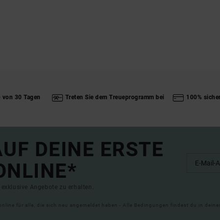
b von 30 Tagen
Treten Sie dem Treueprogramm bei
100% siche
UF DEINE ERSTE
ONLINE*
exklusive Angebote zu erhalten.
online für alle, die sich neu angemeldet haben - Alle Bedingungen findest du in dei