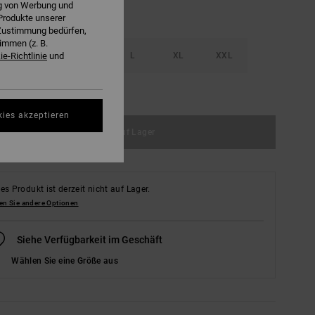
ng von Werbung und
Produkte unserer
r Zustimmung bedürfen,
immen (z. B.
S
M
L
XL
XXL
e-Richtlinie
und
ößentabelle ansehen
kies akzeptieren
Nicht auf Lager
es Produkt ist derzeit nicht auf Lager.
en Sie andere Optionen
Siehe Verfügbarkeit im Geschäft
Wählen Sie eine Größe aus