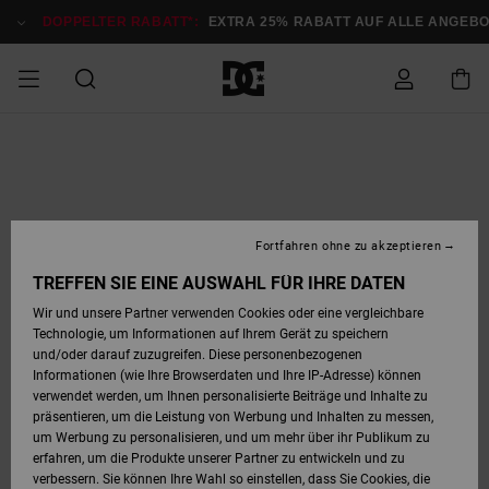
Direkt
zur
DOPPELTER RABATT*:
EXTRA 25% RABATT AUF ALLE ANGEB
Produktinformation
springen
DOPPELTER
SALE MÄNNER
ESSENTIALS
ESSENTIALS
ESSENTIALS
SKATE SHOP
SNOW SHOP FÜR
Auf meine
Schuhe
Schuhe
Sale Schuhe
Stag
Astrix
Neue Kollektio
Neue Kollektio
Caps & Hüte
Chelsea
Pixie
Neue Kollektio
Schneejacken
Court Graffik
Neue Kollektio
Neue Kollektio
Hüte & Caps
Skaterschuhe
Team
Schneejacken
Snowboard Boo
Snowboard Boo
Bestellung
RABATT
MÄNNER
zugreifen
SALE FRAUEN
HIGHLIGHTS
HIGHLIGHTS
SCHUHE
COMMUNITY
Sale Bekleidun
Snow
Sale Bekleidun
Court Graffik
Ducati
Skate
Sweatshirts
Mützen
Court Graffik
Astrix
Sneakers
Snowboardhos
Pure
Skate
T-Shirts
Mützen
Alle ansehen
Snowboardhos
Schneejacken
Snowboardjac
MÄNNER
SNOW SHOP FÜR
Fortfahren ohne zu akzeptieren
Versand
FRAUEN
SALE KINDER
SCHUHE
SCHUHE
BEKLEIDUNG
Accessoires
Sale Accessoi
Lynx
DC Command
Sneakers
T-shirts
Taschen &
Alle ansehen
DC Command
Skate
Alle ansehen
Stag
Babyschuhe
Sweatshirts &
Taschen
Snowboard Boo
Snowboardhos
Snowboardhos
TREFFEN SIE EINE AUSWAHL FÜR IHRE DATEN
FRAUEN
Rucksäcke
Hoodies
Retouren
Wir und unsere Partner verwenden Cookies oder eine vergleichbare
SNOW SHOP FÜR
Technologie, um Informationen auf Ihrem Gerät zu speichern
BEKLEIDUNG
KLEIDUNG
ACCESSOIRES
SALE SNOW
Sale Snow
Pure
Manteca
Sandalen
Hemden
Manteca
Sandalen
Sneakers
Alle ansehen
Winterschuhe
Alle ansehen
Mützen
KINDER
und/oder darauf zuzugreifen. Diese personenbezogenen
KINDER
Alle ansehen
Jacken & Mänt
Informationen (wie Ihre Browserdaten und Ihre IP-Adresse) können
Bezahlung
verwendet werden, um Ihnen personalisierte Beiträge und Inhalte zu
ACCESSOIRES
T-Shirts
Jacken & Mänt
Net
Construct
Winterschuhe
Jeans
Best Sellers
Snowboard Boo
Alle ansehen
Polarfleece &
Alle ansehen
präsentieren, um die Leistung von Werbung und Inhalten zu messen,
SKATE
Hemden
Softshells
um Werbung zu personalisieren, und um mehr über ihr Publikum zu
Geschenkkarte
erfahren, um die Produkte unserer Partner zu entwickeln und zu
Jacken & Mänt
Hoodies &
Alle ansehen
Ascend
Snowboard Boo
Jacken & Mänt
Unisex
verbessern. Sie können Ihre Wahl so einstellen, dass Sie Cookies, die
COURT GRAFFIK
Sweatshirts
Jeans & Hosen
Mützen