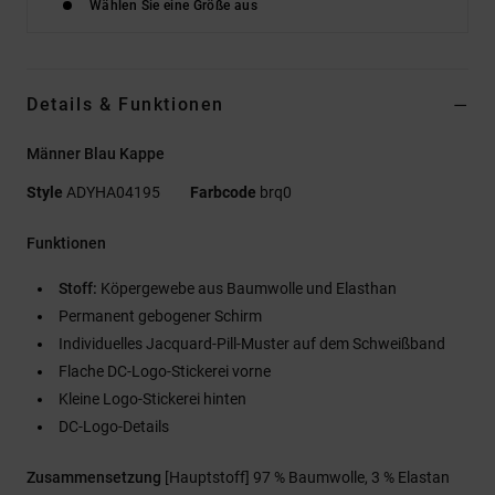
Wählen Sie eine Größe aus
Details & Funktionen
Männer Blau Kappe
Style
ADYHA04195
Farbcode
brq0
Funktionen
Stoff:
Köpergewebe aus Baumwolle und Elasthan
Permanent gebogener Schirm
Individuelles Jacquard-Pill-Muster auf dem Schweißband
Flache DC-Logo-Stickerei vorne
Kleine Logo-Stickerei hinten
DC-Logo-Details
Zusammensetzung
[Hauptstoff] 97 % Baumwolle, 3 % Elastan