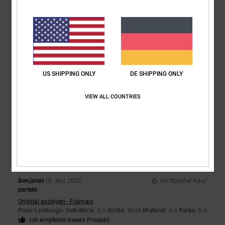
4
/5
Randrianaivo
20. Juni 2026
Verifizierter Kauf
Das gekaufte Produkt ist in Ordnung.
US SHIPPING ONLY
DE SHIPPING ONLY
Original anzeigen - Français
Komfort
: 2
Preis-Leistungs-Verhältnis
: 4
Größe
: Perfekte Größe
/5
/5
Material
: 4
Farbe
: 4
/5
/5
VIEW ALL COUNTRIES
Ich empfehle dieses Produkt
5
/5
Benjamin
18. Mai 2026
Verifizierter Kauf
perfekt
Original anzeigen - Français
Preis-Leistungs-Verhältnis
: 5
Größe
: Groß
Material
: 5
Farbe
: 5
/5
/5
/5
Ich empfehle dieses Produkt