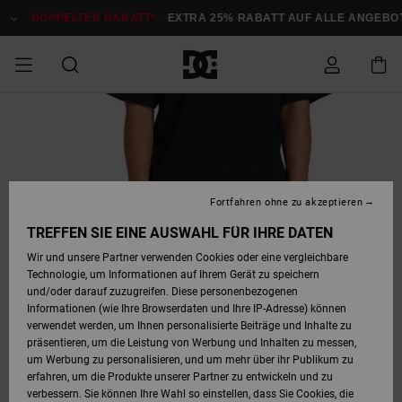
Direkt
zur
DOPPELTER RABATT*:
EXTRA 25% RABATT AUF ALLE ANGEBOTE
Produktinformation
springen
DOPPELTER
SALE MÄNNER
ESSENTIALS
ESSENTIALS
ESSENTIALS
SKATE SHOP
SNOW SHOP FÜR
Auf meine
Schuhe
Schuhe
Sale Schuhe
Stag
Astrix
Neue Kollektio
Neue Kollektio
Caps & Hüte
Chelsea
Pixie
Neue Kollektio
Schneejacken
Court Graffik
Neue Kollektio
Neue Kollektio
Hüte & Caps
Skaterschuhe
Team
Schneejacken
Snowboard Boo
Snowboard Boo
Bestellung
RABATT
MÄNNER
zugreifen
SALE FRAUEN
HIGHLIGHTS
HIGHLIGHTS
SCHUHE
COMMUNITY
Sale Bekleidun
Snow
Sale Bekleidun
Court Graffik
Ducati
Skate
Sweatshirts
Mützen
Court Graffik
Astrix
Sneakers
Snowboardhos
Pure
Skate
T-Shirts
Mützen
Alle ansehen
Snowboardhos
Schneejacken
Snowboardjac
MÄNNER
SNOW SHOP FÜR
Fortfahren ohne zu akzeptieren
Versand
FRAUEN
SALE KINDER
SCHUHE
SCHUHE
BEKLEIDUNG
Accessoires
Sale Accessoi
Lynx
DC Command
Sneakers
T-shirts
Taschen &
Alle ansehen
DC Command
Skate
Alle ansehen
Stag
Babyschuhe
Sweatshirts &
Taschen
Snowboard Boo
Snowboardhos
Snowboardhos
TREFFEN SIE EINE AUSWAHL FÜR IHRE DATEN
FRAUEN
Rucksäcke
Hoodies
Retouren
Wir und unsere Partner verwenden Cookies oder eine vergleichbare
SNOW SHOP FÜR
Technologie, um Informationen auf Ihrem Gerät zu speichern
BEKLEIDUNG
KLEIDUNG
ACCESSOIRES
SALE SNOW
Sale Snow
Pure
Manteca
Sandalen
Hemden
Manteca
Sandalen
Sneakers
Alle ansehen
Winterschuhe
Alle ansehen
Mützen
KINDER
und/oder darauf zuzugreifen. Diese personenbezogenen
KINDER
Alle ansehen
Jacken & Mänt
Informationen (wie Ihre Browserdaten und Ihre IP-Adresse) können
Bezahlung
verwendet werden, um Ihnen personalisierte Beiträge und Inhalte zu
ACCESSOIRES
T-Shirts
Jacken & Mänt
Net
Construct
Winterschuhe
Jeans
Best Sellers
Snowboard Boo
Alle ansehen
Polarfleece &
Alle ansehen
präsentieren, um die Leistung von Werbung und Inhalten zu messen,
SKATE
Hemden
Softshells
um Werbung zu personalisieren, und um mehr über ihr Publikum zu
Geschenkkarte
erfahren, um die Produkte unserer Partner zu entwickeln und zu
Jacken & Mänt
Hoodies &
Alle ansehen
Ascend
Snowboard Boo
Jacken & Mänt
Unisex
verbessern. Sie können Ihre Wahl so einstellen, dass Sie Cookies, die
COURT GRAFFIK
Sweatshirts
Jeans & Hosen
Mützen