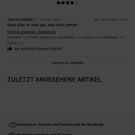
Jose humberto
19. Januar 2026
Verifizierter Kauf
Denn alles ist zwar gut, aber nicht perfekt
Original anzeigen - Castellano
Komfort
: 5
Preis-Leistungs-Verhältnis
: 4
Größe
: Klein
Material
: 4
/5
/5
/5
Farbe
: 5
/5
Ich empfehle dieses Produkt
Verifiziert von
TrustVille
ZULETZT ANGESEHENE ARTIKEL
Kostenloser Versand und Rückversand für Mitglieder
Rückgabe innerhalb von 30 Tagen