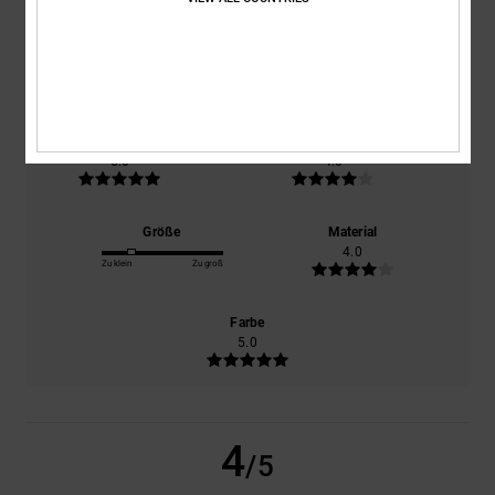
basierend auf
1 verifizierten Bewertungen
seit Januar 2026
100% unserer Kunden empfehlen dieses Produkt
Komfort
Preis-Leistungs-Verhältnis
5.0
4.0
Größe
Material
4.0
Zu klein
Zu groß
Farbe
5.0
4
/5