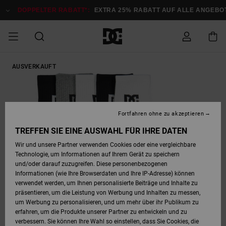
Direkt
zur
DOPPELTER RABATT*:
EXTRA 25% RABATT AUF ALLE ANGEBOTE
Produktinformation
springen
DOPPELTER
AUSVERKAUFT
SALE MÄNNER
ESSENTIALS
ESSENTIALS
ESSENTIALS
SKATE SHOP
SNOW SHOP FÜR
Auf meine
Schuhe
Schuhe
Sale Schuhe
Stag
Astrix
Neue Kollektio
Neue Kollektio
Caps & Hüte
Chelsea
Pixie
Neue Kollektio
Schneejacken
Court Graffik
Neue Kollektio
Neue Kollektio
Hüte & Caps
Skaterschuhe
Team
Schneejacken
Snowboard Boo
Snowboard Boo
Bestellung
RABATT
MÄNNER
zugreifen
SALE FRAUEN
HIGHLIGHTS
HIGHLIGHTS
SCHUHE
COMMUNITY
Sale Bekleidun
Snow
Sale Bekleidun
Court Graffik
Ducati
Skate
Sweatshirts
Mützen
Court Graffik
Astrix
Sneakers
Snowboardhos
Pure
Skate
T-Shirts
Mützen
Alle ansehen
Snowboardhos
Schneejacken
Snowboardjac
MÄNNER
SNOW SHOP FÜR
Fortfahren ohne zu akzeptieren
Versand
FRAUEN
SALE KINDER
SCHUHE
SCHUHE
BEKLEIDUNG
Accessoires
Sale Accessoi
Lynx
DC Command
Sneakers
T-shirts
Taschen &
Alle ansehen
DC Command
Skate
Alle ansehen
Stag
Babyschuhe
Sweatshirts &
Taschen
Snowboard Boo
Snowboardhos
Snowboardhos
TREFFEN SIE EINE AUSWAHL FÜR IHRE DATEN
FRAUEN
Rucksäcke
Hoodies
Retouren
Wir und unsere Partner verwenden Cookies oder eine vergleichbare
SNOW SHOP FÜR
Technologie, um Informationen auf Ihrem Gerät zu speichern
BEKLEIDUNG
KLEIDUNG
ACCESSOIRES
SALE SNOW
Sale Snow
Pure
Manteca
Sandalen
Hemden
Manteca
Sandalen
Sneakers
Alle ansehen
Winterschuhe
Alle ansehen
Mützen
KINDER
und/oder darauf zuzugreifen. Diese personenbezogenen
KINDER
Alle ansehen
Jacken & Mänt
Informationen (wie Ihre Browserdaten und Ihre IP-Adresse) können
Bezahlung
verwendet werden, um Ihnen personalisierte Beiträge und Inhalte zu
ACCESSOIRES
T-Shirts
Jacken & Mänt
Net
Construct
Winterschuhe
Jeans
Best Sellers
Snowboard Boo
Alle ansehen
Polarfleece &
Alle ansehen
präsentieren, um die Leistung von Werbung und Inhalten zu messen,
SKATE
Hemden
Softshells
um Werbung zu personalisieren, und um mehr über ihr Publikum zu
Geschenkkarte
erfahren, um die Produkte unserer Partner zu entwickeln und zu
Jacken & Mänt
Hoodies &
Alle ansehen
Ascend
Snowboard Boo
Jacken & Mänt
Unisex
verbessern. Sie können Ihre Wahl so einstellen, dass Sie Cookies, die
COURT GRAFFIK
Sweatshirts
Jeans & Hosen
Mützen