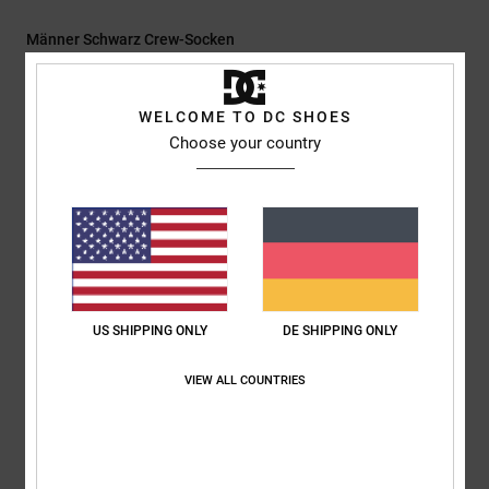
Männer Schwarz Crew-Socken
Style
ADYAA03190
Farbcode
kvj8
WELCOME TO DC SHOES
Funktionen
Choose your country
Material:
Mischstrick aus Baumwolle, Polyester und Elastan
Unterstützung:
Gerippte Unterstützung des Fußgewölbes
Logo:
DC-Jacquard-Logo
Andere Features:
Mittlere Polsterung
Passt in Herrengrößen 7-11
5er-Pack
US SHIPPING ONLY
DE SHIPPING ONLY
Zusammensetzung
66 % Baumwolle, 28 % Polyester, 4 %
VIEW ALL COUNTRIES
Elastodien, 2 % Elastan
Versand & Rückversand