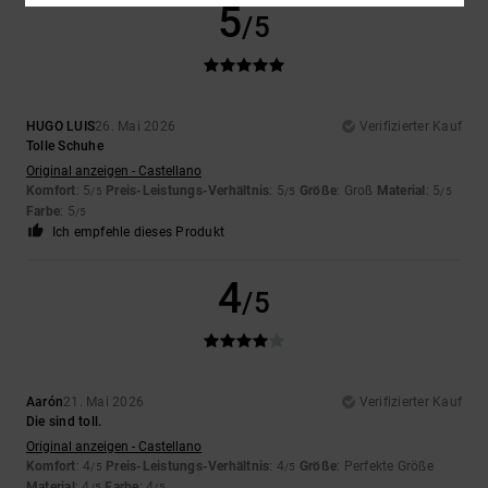
5
/5
HUGO LUIS
26. Mai 2026
Verifizierter Kauf
Tolle Schuhe
Original anzeigen - Castellano
Komfort
: 5
Preis-Leistungs-Verhältnis
: 5
Größe
: Groß
Material
: 5
/5
/5
/5
Farbe
: 5
/5
Ich empfehle dieses Produkt
4
/5
Aarón
21. Mai 2026
Verifizierter Kauf
Die sind toll.
Original anzeigen - Castellano
Komfort
: 4
Preis-Leistungs-Verhältnis
: 4
Größe
: Perfekte Größe
/5
/5
Material
: 4
Farbe
: 4
/5
/5