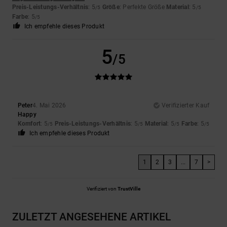
Preis-Leistungs-Verhältnis
: 5
Größe
: Perfekte Größe
Material
: 5
/5
/5
Farbe
: 5
/5
Ich empfehle dieses Produkt
5
/5
Peter
4. Mai 2026
Verifizierter Kauf
Happy
Komfort
: 5
Preis-Leistungs-Verhältnis
: 5
Material
: 5
Farbe
: 5
/5
/5
/5
/5
Ich empfehle dieses Produkt
1
2
3
...
7
>
Verifiziert von
TrustVille
ZULETZT ANGESEHENE ARTIKEL