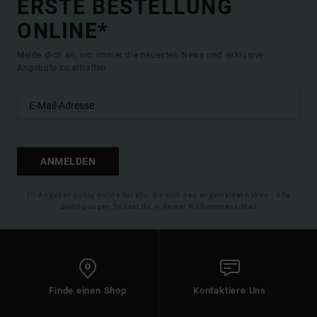
ERSTE BESTELLUNG
ONLINE*
Melde dich an, um immer die neuesten News und exklusive
Angebote zu erhalten.
ANMELDEN
(*) Angebot gültig online für alle, die sich neu angemeldet haben - Alle
Bedingungen findest du in deiner Willkommens-Mail
Finde einen Shop
Kontaktiere Uns