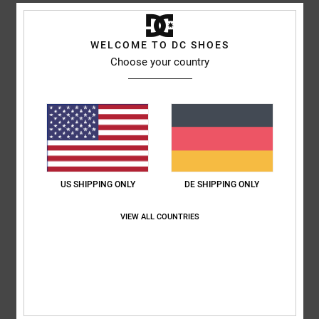
WELCOME TO DC SHOES
Samuel
16. Juni 2026
Verifizierter Kauf
Choose your country
Tolles Design und hervorragende Passform
Original anzeigen - English
Komfort
: 5
Preis-Leistungs-Verhältnis
: 5
Größe
: Perfekte Größe
/5
/5
Material
: 5
Farbe
: 5
/5
/5
Ich empfehle dieses Produkt
3
/5
US SHIPPING ONLY
DE SHIPPING ONLY
VIEW ALL COUNTRIES
Damien
7. Juni 2026
Verifizierter Kauf
Die Zungen sind etwas steif, ich bin an größere Zungen gewöhnt
Original anzeigen - English
Komfort
: 3
Preis-Leistungs-Verhältnis
: 4
Größe
: Perfekte Größe
/5
/5
Material
: 3
Farbe
: 4
/5
/5