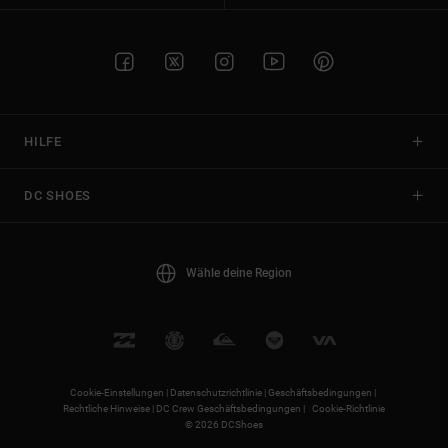
HILFE
DC SHOES
Wähle deine Region
Cookie-Einstellungen |
Datenschutzrichtlinie |
Geschäftsbedingungen |
Rechtliche Hinweise |
DC Crew Geschäftsbedingungen |
Cookie-Richtlinie
© 2026 DCShoes