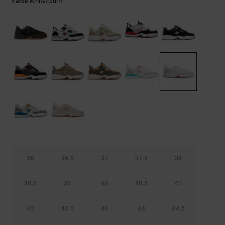
Kontaktformular.
White/gum
Farbe
FAQ
ansehen
36
36.5
37
37.5
38
38.5
39
40
40.5
41
42
42.5
43
44
44.5