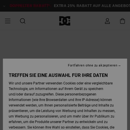
Direkt
zur
DOPPELTER RABATT*:
EXTRA 25% RABATT AUF ALLE ANGEB
Produktinformation
springen
DOPPELTER
SALE MÄNNER
ESSENTIALS
ESSENTIALS
ESSENTIALS
SKATE SHOP
SNOW SHOP FÜR
Auf meine
Schuhe
Schuhe
Sale Schuhe
Stag
Astrix
Neue Kollektio
Neue Kollektio
Caps & Hüte
Chelsea
Pixie
Neue Kollektio
Schneejacken
Court Graffik
Neue Kollektio
Neue Kollektio
Hüte & Caps
Skaterschuhe
Team
Schneejacken
Snowboard Boo
Snowboard Boo
Bestellung
RABATT
MÄNNER
zugreifen
SALE FRAUEN
HIGHLIGHTS
HIGHLIGHTS
SCHUHE
COMMUNITY
Sale Bekleidun
Snow
Sale Bekleidun
Court Graffik
Ducati
Skate
Sweatshirts
Mützen
Court Graffik
Astrix
Sneakers
Snowboardhos
Pure
Skate
T-Shirts
Mützen
Alle ansehen
Snowboardhos
Schneejacken
Snowboardjac
MÄNNER
SNOW SHOP FÜR
Fortfahren ohne zu akzeptieren
Versand
FRAUEN
SALE KINDER
SCHUHE
SCHUHE
BEKLEIDUNG
Accessoires
Sale Accessoi
Lynx
DC Command
Sneakers
T-shirts
Taschen &
Alle ansehen
DC Command
Skate
Alle ansehen
Stag
Babyschuhe
Sweatshirts &
Taschen
Snowboard Boo
Snowboardhos
Snowboardhos
TREFFEN SIE EINE AUSWAHL FÜR IHRE DATEN
FRAUEN
Rucksäcke
Hoodies
Retouren
Wir und unsere Partner verwenden Cookies oder eine vergleichbare
SNOW SHOP FÜR
Technologie, um Informationen auf Ihrem Gerät zu speichern
BEKLEIDUNG
KLEIDUNG
ACCESSOIRES
SALE SNOW
Sale Snow
Pure
Manteca
Sandalen
Hemden
Manteca
Sandalen
Sneakers
Alle ansehen
Winterschuhe
Alle ansehen
Mützen
KINDER
und/oder darauf zuzugreifen. Diese personenbezogenen
KINDER
Alle ansehen
Jacken & Mänt
Informationen (wie Ihre Browserdaten und Ihre IP-Adresse) können
Bezahlung
verwendet werden, um Ihnen personalisierte Beiträge und Inhalte zu
ACCESSOIRES
T-Shirts
Jacken & Mänt
Net
Construct
Winterschuhe
Jeans
Best Sellers
Snowboard Boo
Alle ansehen
Polarfleece &
Alle ansehen
präsentieren, um die Leistung von Werbung und Inhalten zu messen,
SKATE
Hemden
Softshells
um Werbung zu personalisieren, und um mehr über ihr Publikum zu
Geschenkkarte
erfahren, um die Produkte unserer Partner zu entwickeln und zu
Jacken & Mänt
Hoodies &
Alle ansehen
Ascend
Snowboard Boo
Jacken & Mänt
Unisex
verbessern. Sie können Ihre Wahl so einstellen, dass Sie Cookies, die
COURT GRAFFIK
Sweatshirts
Jeans & Hosen
Mützen