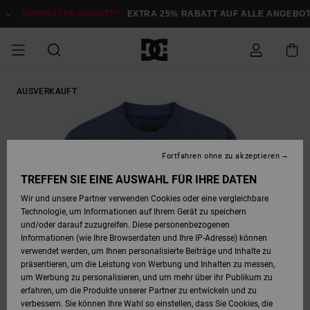
Direkt
zur
DOPPELTER RABATT*:
EXTRA 25% RABATT AUF ALLE ANGEBOTE
Produktinformation
springen
DOPPELTER
AUSVERKAUFT
SALE MÄNNER
ESSENTIALS
ESSENTIALS
ESSENTIALS
SKATE SHOP
SNOW SHOP FÜR
Auf meine
Schuhe
Schuhe
Sale Schuhe
Stag
Astrix
Neue Kollektio
Neue Kollektio
Caps & Hüte
Chelsea
Pixie
Neue Kollektio
Schneejacken
Court Graffik
Neue Kollektio
Neue Kollektio
Hüte & Caps
Skaterschuhe
Team
Schneejacken
Snowboard Boo
Snowboard Boo
Bestellung
RABATT
MÄNNER
zugreifen
SALE FRAUEN
HIGHLIGHTS
HIGHLIGHTS
SCHUHE
COMMUNITY
Sale Bekleidun
Snow
Sale Bekleidun
Court Graffik
Ducati
Skate
Sweatshirts
Mützen
Court Graffik
Astrix
Sneakers
Snowboardhos
Pure
Skate
T-Shirts
Mützen
Alle ansehen
Snowboardhos
Schneejacken
Snowboardjac
MÄNNER
SNOW SHOP FÜR
Fortfahren ohne zu akzeptieren
Versand
FRAUEN
SALE KINDER
SCHUHE
SCHUHE
BEKLEIDUNG
Accessoires
Sale Accessoi
Lynx
DC Command
Sneakers
T-shirts
Taschen &
Alle ansehen
DC Command
Skate
Alle ansehen
Stag
Babyschuhe
Sweatshirts &
Taschen
Snowboard Boo
Snowboardhos
Snowboardhos
TREFFEN SIE EINE AUSWAHL FÜR IHRE DATEN
FRAUEN
Rucksäcke
Hoodies
Retouren
Wir und unsere Partner verwenden Cookies oder eine vergleichbare
SNOW SHOP FÜR
Technologie, um Informationen auf Ihrem Gerät zu speichern
BEKLEIDUNG
KLEIDUNG
ACCESSOIRES
SALE SNOW
Sale Snow
Pure
Manteca
Sandalen
Hemden
Manteca
Sandalen
Sneakers
Alle ansehen
Winterschuhe
Alle ansehen
Mützen
KINDER
und/oder darauf zuzugreifen. Diese personenbezogenen
KINDER
Alle ansehen
Jacken & Mänt
Informationen (wie Ihre Browserdaten und Ihre IP-Adresse) können
Bezahlung
verwendet werden, um Ihnen personalisierte Beiträge und Inhalte zu
ACCESSOIRES
T-Shirts
Jacken & Mänt
Net
Construct
Winterschuhe
Jeans
Best Sellers
Snowboard Boo
Alle ansehen
Polarfleece &
Alle ansehen
präsentieren, um die Leistung von Werbung und Inhalten zu messen,
SKATE
Hemden
Softshells
um Werbung zu personalisieren, und um mehr über ihr Publikum zu
Geschenkkarte
erfahren, um die Produkte unserer Partner zu entwickeln und zu
Jacken & Mänt
Hoodies &
Alle ansehen
Ascend
Snowboard Boo
Jacken & Mänt
Unisex
verbessern. Sie können Ihre Wahl so einstellen, dass Sie Cookies, die
COURT GRAFFIK
Sweatshirts
Jeans & Hosen
Mützen