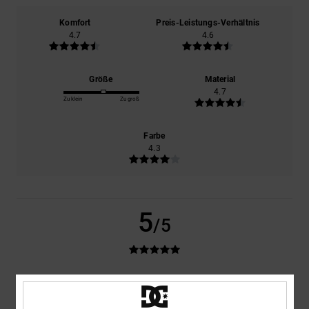
Komfort
Preis-Leistungs-Verhältnis
4.7
4.6
Größe
Material
4.7
Zu klein
Zu groß
Farbe
4.3
5
/5
Cristian
14. Dezember 2025
Verifizierter Kauf
Ein dickes Sweatshirt und was es mich gekostet hat