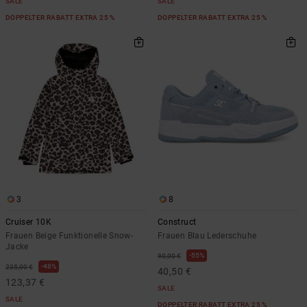
SALE
SALE
DOPPELTER RABATT EXTRA 25 %
DOPPELTER RABATT EXTRA 25 %
3
8
Cruiser 10K
Construct
Frauen Beige Funktionelle Snow-
Frauen Blau Lederschuhe
Jacke
55%
90,00 €
48%
235,00 €
40,50 €
123,37 €
SALE
SALE
DOPPELTER RABATT EXTRA 25 %