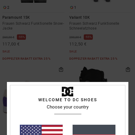
2
1
Paramount 15K
Valiant 10K
Frauen Schwarz Funktionelle Snow-
Frauen Schwarz Funktionelle
Jacke
Schneelatzhose
55%
55%
260,00 €
250,00 €
117,00 €
112,50 €
SALE
SALE
DOPPELTER RABATT EXTRA 25 %
DOPPELTER RABATT EXTRA 25 %
WELCOME TO DC SHOES
Choose your country