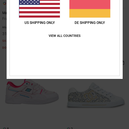
10
4
Manteca 4
Lotus
Frauen Lila Lederschuhe
Frauen Schwarz Boa®-
US SHIPPING ONLY
DE SHIPPING ONLY
Snowboardboots
63%
85,00 €
48%
330,00 €
31,87 €
VIEW ALL COUNTRIES
173,25 €
SALE
SALE
DOPPELTER RABATT EXTRA 25 %
DOPPELTER RABATT EXTRA 25 %
8
2