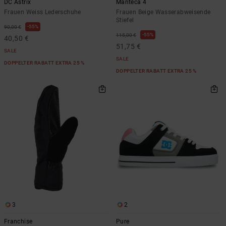
DC Astrix
Manteca 4
Frauen Weiss Lederschuhe
Frauen Beige Wasserabweisende
Stiefel
55%
90,00 €
55%
115,00 €
40,50 €
51,75 €
SALE
SALE
DOPPELTER RABATT EXTRA 25 %
DOPPELTER RABATT EXTRA 25 %
3
2
Franchise
Pure