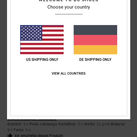
/5
Choose your country
Julien
24. Juni 2026
Verifizierter Kauf
Gut
Original anzeigen - Français
Komfort
: 5
Preis-Leistungs-Verhältnis
: 5
Größe
: Perfekte Größe
/5
/5
Material
: 5
Farbe
: 5
/5
/5
Ich empfehle dieses Produkt
US SHIPPING ONLY
DE SHIPPING ONLY
5
VIEW ALL COUNTRIES
/5
Airis
18. Juni 2026
Verifizierter Kauf
Genau wie auf dem Foto
Original anzeigen - Castellano
Komfort
: 5
Preis-Leistungs-Verhältnis
: 5
Größe
: Zu groß
Material
:
/5
/5
5
Farbe
: 5
/5
/5
Ich empfehle dieses Produkt