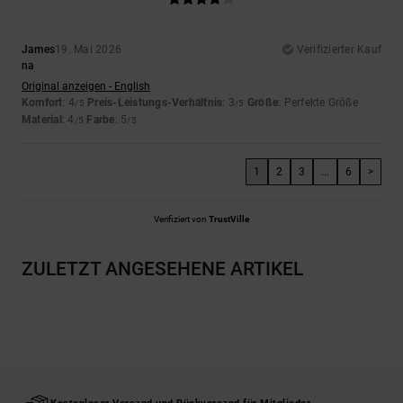
James
19. Mai 2026
Verifizierter Kauf
na
Original anzeigen - English
Komfort
: 4
Preis-Leistungs-Verhältnis
: 3
Größe
: Perfekte Größe
/5
/5
Material
: 4
Farbe
: 5
/5
/5
1
2
3
...
6
>
Verifiziert von
TrustVille
ZULETZT ANGESEHENE ARTIKEL