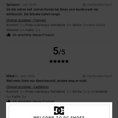
Sylviane
5. Juli 2026
Verifizierter Kauf
Ich bin schon seit Jahren Kunde bei Ihnen und wurde noch nie
enttäuscht. Die Schuhe halten lange.
Original anzeigen - Français
Komfort
: 5
Preis-Leistungs-Verhältnis
: 5
Größe
: Perfekte Größe
/5
/5
Material
: 5
Farbe
: 5
/5
/5
Ich empfehle dieses Produkt
5
/5
Mikel
26. Juni 2026
Verifizierter Kauf
Weil mein Sohn nur diese benutzt; andere mag er nicht.
Original anzeigen - Castellano
Komfort
: 5
Preis-Leistungs-Verhältnis
: 5
Größe
: Zu groß
Material
:
/5
/5
5
Farbe
: 5
/5
/5
Ich empfehle dieses Produkt
5
WELCOME TO DC SHOES