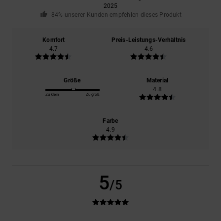
2025
84% unserer Kunden empfehlen dieses Produkt
Komfort
Preis-Leistungs-Verhältnis
4.7
4.6
Größe
Material
4.8
Zu klein
Zu groß
Farbe
4.9
5
/5