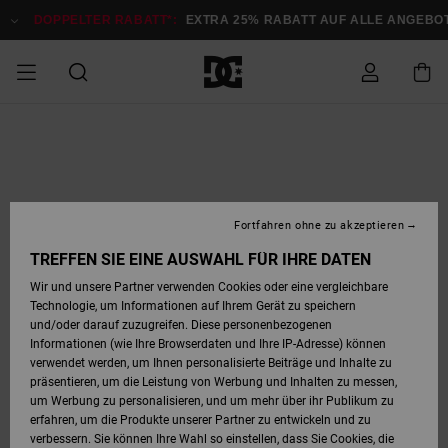
Direkt
zur
DOPPELTER RABATT*:
EXTRA 25% RABATT AUF ALLE ANGEBOTE
J
Produktinformation
springen
DOPPELTER
SALE MÄNNER
ESSENTIALS
ESSENTIALS
ESSENTIALS
SKATE SHOP
SNOW SHOP FÜR
Auf meine
Schuhe
Schuhe
Sale Schuhe
Stag
Astrix
Neue Kollektio
Neue Kollektio
Caps & Hüte
Chelsea
Pixie
Neue Kollektio
Schneejacken
Court Graffik
Neue Kollektio
Neue Kollektio
Hüte & Caps
Skaterschuhe
Team
Schneejacken
Snowboard Boo
Snowboard Boo
Bestellung
RABATT
MÄNNER
zugreifen
SALE FRAUEN
HIGHLIGHTS
HIGHLIGHTS
SCHUHE
COMMUNITY
Sale Bekleidun
Snow
Sale Bekleidun
Court Graffik
Ducati
Skate
Sweatshirts
Mützen
Court Graffik
Astrix
Sneakers
Snowboardhos
Pure
Skate
T-Shirts
Mützen
Alle ansehen
Snowboardhos
Schneejacken
Snowboardjac
MÄNNER
SNOW SHOP FÜR
Fortfahren ohne zu akzeptieren
Versand
FRAUEN
SALE KINDER
SCHUHE
SCHUHE
BEKLEIDUNG
Accessoires
Sale Accessoi
Lynx
DC Command
Sneakers
T-shirts
Taschen &
Alle ansehen
DC Command
Skate
Alle ansehen
Stag
Babyschuhe
Sweatshirts &
Taschen
Snowboard Boo
Snowboardhos
Snowboardhos
TREFFEN SIE EINE AUSWAHL FÜR IHRE DATEN
FRAUEN
Rucksäcke
Hoodies
Retouren
Wir und unsere Partner verwenden Cookies oder eine vergleichbare
SNOW SHOP FÜR
Technologie, um Informationen auf Ihrem Gerät zu speichern
BEKLEIDUNG
KLEIDUNG
ACCESSOIRES
SALE SNOW
Sale Snow
Pure
Manteca
Sandalen
Hemden
Manteca
Sandalen
Sneakers
Alle ansehen
Winterschuhe
Alle ansehen
Mützen
KINDER
und/oder darauf zuzugreifen. Diese personenbezogenen
KINDER
Alle ansehen
Jacken & Mänt
Informationen (wie Ihre Browserdaten und Ihre IP-Adresse) können
Bezahlung
verwendet werden, um Ihnen personalisierte Beiträge und Inhalte zu
ACCESSOIRES
T-Shirts
Jacken & Mänt
Net
Construct
Winterschuhe
Jeans
Best Sellers
Snowboard Boo
Alle ansehen
Polarfleece &
Alle ansehen
präsentieren, um die Leistung von Werbung und Inhalten zu messen,
SKATE
Hemden
Softshells
um Werbung zu personalisieren, und um mehr über ihr Publikum zu
Geschenkkarte
erfahren, um die Produkte unserer Partner zu entwickeln und zu
Jacken & Mänt
Hoodies &
Alle ansehen
Ascend
Snowboard Boo
Jacken & Mänt
Unisex
verbessern. Sie können Ihre Wahl so einstellen, dass Sie Cookies, die
COURT GRAFFIK
Sweatshirts
Jeans & Hosen
Mützen