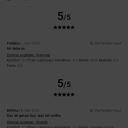
5
/5
Frédéric
1. Juni 2026
Verifizierter Kauf
Ich liebe es
Original anzeigen - Français
Komfort
: 5
Preis-Leistungs-Verhältnis
: 5
Größe
: Groß
Material
: 5
/5
/5
/5
Farbe
: 5
/5
5
/5
Bettina
28. Mai 2026
Verifizierter Kauf
Das ist genau das, was ich wollte.
Original anzeigen - English
Komfort
: 5
Preis-Leistungs-Verhältnis
: 5
Größe
: Perfekte Größe
/5
/5