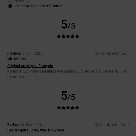
5
Farbe
: 5
/5
/5
Ich empfehle dieses Produkt
5
/5
Frédéric
1. Juni 2026
Verifizierter Kauf
Ich liebe es
Original anzeigen - Français
Komfort
: 5
Preis-Leistungs-Verhältnis
: 5
Größe
: Groß
Material
: 5
/5
/5
/5
Farbe
: 5
/5
5
/5
Bettina
28. Mai 2026
Verifizierter Kauf
Das ist genau das, was ich wollte.