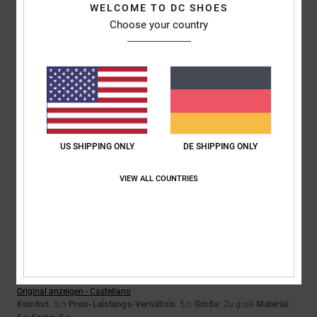
5
WELCOME TO DC SHOES
/5
Choose your country
Julien
24. Juni 2026
Verifizierter Kauf
Gut
Original anzeigen - Français
Komfort
: 5
Preis-Leistungs-Verhältnis
: 5
Größe
: Perfekte Größe
/5
/5
Material
: 5
Farbe
: 5
/5
/5
US SHIPPING ONLY
DE SHIPPING ONLY
Ich empfehle dieses Produkt
VIEW ALL COUNTRIES
5
/5
Airis
18. Juni 2026
Verifizierter Kauf
Genau wie auf dem Foto
Original anzeigen - Castellano
Komfort
: 5
Preis-Leistungs-Verhältnis
: 5
Größe
: Zu groß
Material
:
/5
/5