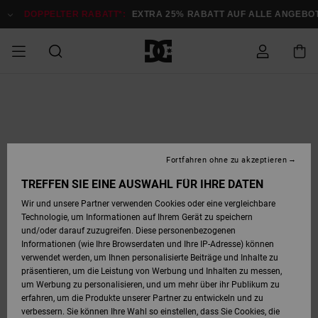
Direkt
zur
DOPPELTER RABATT*:
EXTRA 25% RABATT AUF ALLE ANGEB
Produktinformation
springen
DOPPELTER
SALE MÄNNER
ESSENTIALS
ESSENTIALS
ESSENTIALS
SKATE SHOP
SNOW SHOP FÜR
Auf meine
Schuhe
Schuhe
Sale Schuhe
Stag
Astrix
Neue Kollektio
Neue Kollektio
Caps & Hüte
Chelsea
Pixie
Neue Kollektio
Schneejacken
Court Graffik
Neue Kollektio
Neue Kollektio
Hüte & Caps
Skaterschuhe
Team
Schneejacken
Snowboard Boo
Snowboard Boo
Bestellung
RABATT
MÄNNER
zugreifen
SALE FRAUEN
HIGHLIGHTS
HIGHLIGHTS
SCHUHE
COMMUNITY
Sale Bekleidun
Snow
Sale Bekleidun
Court Graffik
Ducati
Skate
Sweatshirts
Mützen
Court Graffik
Astrix
Sneakers
Snowboardhos
Pure
Skate
T-Shirts
Mützen
Alle ansehen
Snowboardhos
Schneejacken
Snowboardjac
MÄNNER
SNOW SHOP FÜR
Fortfahren ohne zu akzeptieren
Versand
FRAUEN
SALE KINDER
SCHUHE
SCHUHE
BEKLEIDUNG
Accessoires
Sale Accessoi
Lynx
DC Command
Sneakers
T-shirts
Taschen &
Alle ansehen
DC Command
Skate
Alle ansehen
Stag
Babyschuhe
Sweatshirts &
Taschen
Snowboard Boo
Snowboardhos
Snowboardhos
TREFFEN SIE EINE AUSWAHL FÜR IHRE DATEN
FRAUEN
Rucksäcke
Hoodies
Retouren
Wir und unsere Partner verwenden Cookies oder eine vergleichbare
SNOW SHOP FÜR
Technologie, um Informationen auf Ihrem Gerät zu speichern
BEKLEIDUNG
KLEIDUNG
ACCESSOIRES
SALE SNOW
Sale Snow
Pure
Manteca
Sandalen
Hemden
Manteca
Sandalen
Sneakers
Alle ansehen
Winterschuhe
Alle ansehen
Mützen
KINDER
und/oder darauf zuzugreifen. Diese personenbezogenen
KINDER
Alle ansehen
Jacken & Mänt
Informationen (wie Ihre Browserdaten und Ihre IP-Adresse) können
Bezahlung
verwendet werden, um Ihnen personalisierte Beiträge und Inhalte zu
ACCESSOIRES
T-Shirts
Jacken & Mänt
Net
Construct
Winterschuhe
Jeans
Best Sellers
Snowboard Boo
Alle ansehen
Polarfleece &
Alle ansehen
präsentieren, um die Leistung von Werbung und Inhalten zu messen,
SKATE
Hemden
Softshells
um Werbung zu personalisieren, und um mehr über ihr Publikum zu
Geschenkkarte
erfahren, um die Produkte unserer Partner zu entwickeln und zu
Jacken & Mänt
Hoodies &
Alle ansehen
Ascend
Snowboard Boo
Jacken & Mänt
Unisex
verbessern. Sie können Ihre Wahl so einstellen, dass Sie Cookies, die
COURT GRAFFIK
Sweatshirts
Jeans & Hosen
Mützen