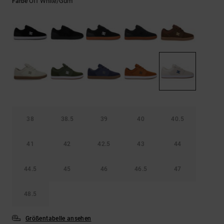
Kontaktformular.
Off White/gum
Farbe
FAQ
ansehen
38
38.5
39
40
40.5
41
42
42.5
43
44
44.5
45
46
46.5
47
48.5
Größentabelle ansehen