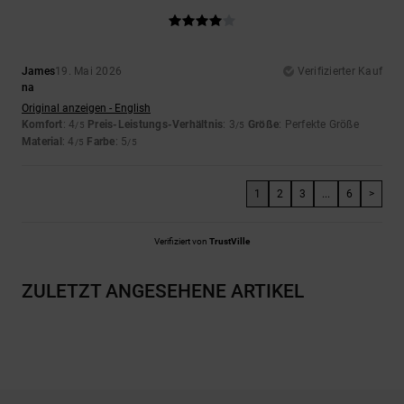
James
19. Mai 2026
Verifizierter Kauf
na
Original anzeigen - English
Komfort
: 4
Preis-Leistungs-Verhältnis
: 3
Größe
: Perfekte Größe
/5
/5
Material
: 4
Farbe
: 5
/5
/5
1
2
3
...
6
>
Verifiziert von
TrustVille
ZULETZT ANGESEHENE ARTIKEL