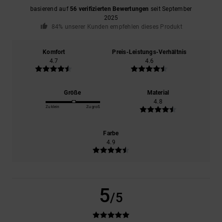
basierend auf
56 verifizierten Bewertungen
seit September
2025
84% unserer Kunden empfehlen dieses Produkt
Komfort
Preis-Leistungs-Verhältnis
4.7
4.6
Größe
Material
4.8
Zu klein
Zu groß
Farbe
4.9
5
/5