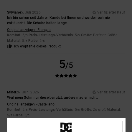
Sylviane
5. Juli 2026
Verifizierter Kauf
Ich bin schon seit Jahren Kunde bei Ihnen und wurde noch nie
enttäuscht. Die Schuhe halten lange.
Original anzeigen - Français
Komfort
: 5
Preis-Leistungs-Verhältnis
: 5
Größe
: Perfekte Größe
/5
/5
Material
: 5
Farbe
: 5
/5
/5
Ich empfehle dieses Produkt
5
/5
Mikel
26. Juni 2026
Verifizierter Kauf
Weil mein Sohn nur diese benutzt; andere mag er nicht.
Original anzeigen - Castellano
Komfort
: 5
Preis-Leistungs-Verhältnis
: 5
Größe
: Zu groß
Material
:
/5
/5
5
Farbe
: 5
/5
/5
Ich empfehle dieses Produkt