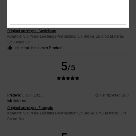
Airis
18. Juni 2026
Verifizierter Kauf
Genau wie auf dem Foto
Original anzeigen - Castellano
Komfort
: 5
Preis-Leistungs-Verhältnis
: 5
Größe
: Zu groß
Material
:
/5
/5
5
Farbe
: 5
/5
/5
Ich empfehle dieses Produkt
5
/5
Frédéric
1. Juni 2026
Verifizierter Kauf
Ich liebe es
Original anzeigen - Français
Komfort
: 5
Preis-Leistungs-Verhältnis
: 5
Größe
: Groß
Material
: 5
/5
/5
/5
Farbe
: 5
/5