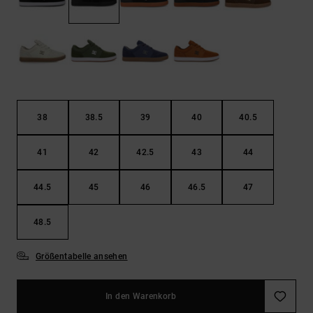
Kontaktformular.
FAQ
ansehen
38
38.5
39
40
40.5
41
42
42.5
43
44
44.5
45
46
46.5
47
48.5
Größentabelle ansehen
In den Warenkorb