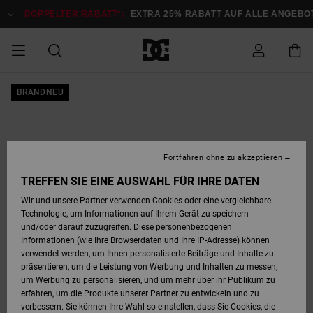
Direkt
zur
DOPPELTER RABATT*:
EXTRA 25% RABATT AUF ALLE ANGEB
Produktinformation
springen
DOPPELTER
BRANDNEU
SALE MÄNNER
ESSENTIALS
ESSENTIALS
ESSENTIALS
SKATE SHOP
SNOW SHOP FÜR
Auf meine
Schuhe
Schuhe
Sale Schuhe
Stag
Astrix
Neue Kollektio
Neue Kollektio
Caps & Hüte
Chelsea
Pixie
Neue Kollektio
Schneejacken
Court Graffik
Neue Kollektio
Neue Kollektio
Hüte & Caps
Skaterschuhe
Team
Schneejacken
Snowboard Boo
Snowboard Boo
Bestellung
RABATT
MÄNNER
zugreifen
SALE FRAUEN
HIGHLIGHTS
HIGHLIGHTS
SCHUHE
COMMUNITY
Sale Bekleidun
Snow
Sale Bekleidun
Court Graffik
Ducati
Skate
Sweatshirts
Mützen
Court Graffik
Astrix
Sneakers
Snowboardhos
Pure
Skate
T-Shirts
Mützen
Alle ansehen
Snowboardhos
Schneejacken
Snowboardjac
MÄNNER
SNOW SHOP FÜR
Fortfahren ohne zu akzeptieren
Versand
FRAUEN
SALE KINDER
SCHUHE
SCHUHE
BEKLEIDUNG
Accessoires
Sale Accessoi
Lynx
DC Command
Sneakers
T-shirts
Taschen &
Alle ansehen
DC Command
Skate
Alle ansehen
Stag
Babyschuhe
Sweatshirts &
Taschen
Snowboard Boo
Snowboardhos
Snowboardhos
TREFFEN SIE EINE AUSWAHL FÜR IHRE DATEN
FRAUEN
Rucksäcke
Hoodies
Retouren
Wir und unsere Partner verwenden Cookies oder eine vergleichbare
SNOW SHOP FÜR
Technologie, um Informationen auf Ihrem Gerät zu speichern
BEKLEIDUNG
KLEIDUNG
ACCESSOIRES
SALE SNOW
Sale Snow
Pure
Manteca
Sandalen
Hemden
Manteca
Sandalen
Sneakers
Alle ansehen
Winterschuhe
Alle ansehen
Mützen
KINDER
und/oder darauf zuzugreifen. Diese personenbezogenen
KINDER
Alle ansehen
Jacken & Mänt
Informationen (wie Ihre Browserdaten und Ihre IP-Adresse) können
Bezahlung
verwendet werden, um Ihnen personalisierte Beiträge und Inhalte zu
ACCESSOIRES
T-Shirts
Jacken & Mänt
Net
Construct
Winterschuhe
Jeans
Best Sellers
Snowboard Boo
Alle ansehen
Polarfleece &
Alle ansehen
präsentieren, um die Leistung von Werbung und Inhalten zu messen,
SKATE
Hemden
Softshells
um Werbung zu personalisieren, und um mehr über ihr Publikum zu
Geschenkkarte
erfahren, um die Produkte unserer Partner zu entwickeln und zu
Jacken & Mänt
Hoodies &
Alle ansehen
Ascend
Snowboard Boo
Jacken & Mänt
Unisex
verbessern. Sie können Ihre Wahl so einstellen, dass Sie Cookies, die
COURT GRAFFIK
Sweatshirts
Jeans & Hosen
Mützen