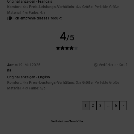
Original anzeigen - Français
Komfort
: 4
Preis-Leistungs-Verhältnis
: 4
Größe
: Perfekte Größe
/5
/5
Material
: 4
Farbe
: 4
/5
/5
Ich empfehle dieses Produkt
4
/5
James
19. Mai 2026
Verifizierter Kauf
na
Original anzeigen - English
Komfort
: 4
Preis-Leistungs-Verhältnis
: 3
Größe
: Perfekte Größe
/5
/5
Material
: 4
Farbe
: 5
/5
/5
1
2
3
...
6
>
Verifiziert von
TrustVille