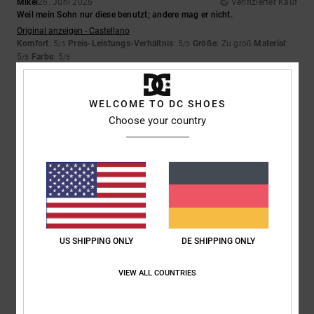
Mikel
26. Juni 2026
Verifizierter Kauf
Weil mein Sohn nur diese benutzt; andere mag er nicht.
Original anzeigen - Castellano
Komfort
: 5
Preis-Leistungs-Verhältnis
: 5
Größe
: Zu groß
Material
:
/5
/5
5
Farbe
: 5
/5
/5
Ich empfehle dieses Produkt
5
WELCOME TO DC SHOES
/5
Choose your country
Julien
24. Juni 2026
Verifizierter Kauf
Gut
Original anzeigen - Français
Komfort
: 5
Preis-Leistungs-Verhältnis
: 5
Größe
: Perfekte Größe
/5
/5
Material
: 5
Farbe
: 5
/5
/5
US SHIPPING ONLY
DE SHIPPING ONLY
Ich empfehle dieses Produkt
VIEW ALL COUNTRIES
5
/5