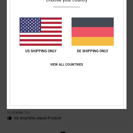
Choose your country
Julien
24. Juni 2026
Verifizierter Kauf
Gut
Original anzeigen - Français
Komfort
: 5
Preis-Leistungs-Verhältnis
: 5
Größe
: Perfekte Größe
/5
/5
Material
: 5
Farbe
: 5
/5
/5
Ich empfehle dieses Produkt
US SHIPPING ONLY
DE SHIPPING ONLY
5
/5
VIEW ALL COUNTRIES
Airis
18. Juni 2026
Verifizierter Kauf
Genau wie auf dem Foto
Original anzeigen - Castellano
Komfort
: 5
Preis-Leistungs-Verhältnis
: 5
Größe
: Zu groß
Material
:
/5
/5
5
Farbe
: 5
/5
/5
Ich empfehle dieses Produkt