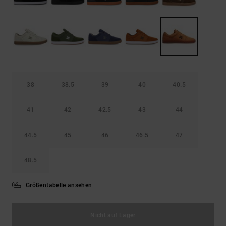
Kontaktformular.
FAQ
ansehen
38
38.5
39
40
40.5
41
42
42.5
43
44
44.5
45
46
46.5
47
48.5
Größentabelle ansehen
Nicht auf Lager