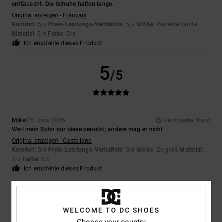
enttäuscht. Die Schuhe halten lange.
Original anzeigen - Français
Komfort
: 5
Preis-Leistungs-Verhältnis
: 5
Größe
: Perfekte Größe
/5
/5
Material
: 5
Farbe
: 5
/5
/5
Ich empfehle dieses Produkt
5
/5
Mikel
26. Juni 2026
Verifizierter Kauf
Weil mein Sohn nur diese benutzt; andere mag er nicht.
Original anzeigen - Castellano
Komfort
: 5
Preis-Leistungs-Verhältnis
: 5
Größe
: Zu groß
Material
:
/5
/5
5
Farbe
: 5
/5
/5
Ich empfehle dieses Produkt
5
/5
WELCOME TO DC SHOES