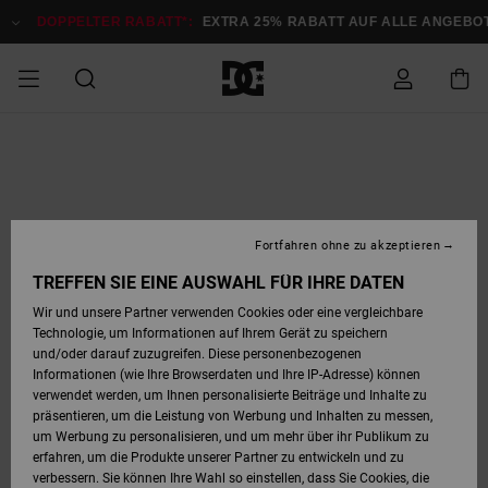
Direkt
zur
DOPPELTER RABATT*:
EXTRA 25% RABATT AUF ALLE ANGEBOTE
Produktinformation
springen
DOPPELTER
SALE MÄNNER
ESSENTIALS
ESSENTIALS
ESSENTIALS
SKATE SHOP
SNOW SHOP FÜR
Auf meine
Schuhe
Schuhe
Sale Schuhe
Stag
Astrix
Neue Kollektio
Neue Kollektio
Caps & Hüte
Chelsea
Pixie
Neue Kollektio
Schneejacken
Court Graffik
Neue Kollektio
Neue Kollektio
Hüte & Caps
Skaterschuhe
Team
Schneejacken
Snowboard Boo
Snowboard Boo
Bestellung
RABATT
MÄNNER
zugreifen
SALE FRAUEN
HIGHLIGHTS
HIGHLIGHTS
SCHUHE
COMMUNITY
Sale Bekleidun
Snow
Sale Bekleidun
Court Graffik
Ducati
Skate
Sweatshirts
Mützen
Court Graffik
Astrix
Sneakers
Snowboardhos
Pure
Skate
T-Shirts
Mützen
Alle ansehen
Snowboardhos
Schneejacken
Snowboardjac
MÄNNER
SNOW SHOP FÜR
Fortfahren ohne zu akzeptieren
Versand
FRAUEN
SALE KINDER
SCHUHE
SCHUHE
BEKLEIDUNG
Accessoires
Sale Accessoi
Lynx
DC Command
Sneakers
T-shirts
Taschen &
Alle ansehen
DC Command
Skate
Alle ansehen
Stag
Babyschuhe
Sweatshirts &
Taschen
Snowboard Boo
Snowboardhos
Snowboardhos
TREFFEN SIE EINE AUSWAHL FÜR IHRE DATEN
FRAUEN
Rucksäcke
Hoodies
Retouren
Wir und unsere Partner verwenden Cookies oder eine vergleichbare
SNOW SHOP FÜR
Technologie, um Informationen auf Ihrem Gerät zu speichern
BEKLEIDUNG
KLEIDUNG
ACCESSOIRES
SALE SNOW
Sale Snow
Pure
Manteca
Sandalen
Hemden
Manteca
Sandalen
Sneakers
Alle ansehen
Winterschuhe
Alle ansehen
Mützen
KINDER
und/oder darauf zuzugreifen. Diese personenbezogenen
KINDER
Alle ansehen
Jacken & Mänt
Informationen (wie Ihre Browserdaten und Ihre IP-Adresse) können
Bezahlung
verwendet werden, um Ihnen personalisierte Beiträge und Inhalte zu
ACCESSOIRES
T-Shirts
Jacken & Mänt
Net
Construct
Winterschuhe
Jeans
Best Sellers
Snowboard Boo
Alle ansehen
Polarfleece &
Alle ansehen
präsentieren, um die Leistung von Werbung und Inhalten zu messen,
SKATE
Hemden
Softshells
um Werbung zu personalisieren, und um mehr über ihr Publikum zu
Geschenkkarte
erfahren, um die Produkte unserer Partner zu entwickeln und zu
Jacken & Mänt
Hoodies &
Alle ansehen
Ascend
Snowboard Boo
Jacken & Mänt
Unisex
verbessern. Sie können Ihre Wahl so einstellen, dass Sie Cookies, die
COURT GRAFFIK
Sweatshirts
Jeans & Hosen
Mützen