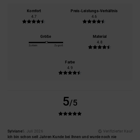
Komfort
Preis-Leistungs-Verhältnis
4.7
4.6
Größe
Material
4.8
Zu klein
Zu groß
Farbe
4.9
5
/5
Sylviane
5. Juli 2026
Verifizierter Kauf
Ich bin schon seit Jahren Kunde bei Ihnen und wurde noch nie