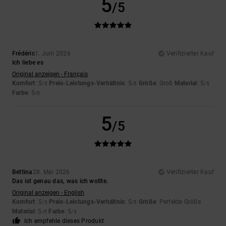
5
/5
Frédéric
1. Juni 2026
Verifizierter Kauf
Ich liebe es
Original anzeigen - Français
Komfort
: 5
Preis-Leistungs-Verhältnis
: 5
Größe
: Groß
Material
: 5
/5
/5
/5
Farbe
: 5
/5
5
/5
Bettina
28. Mai 2026
Verifizierter Kauf
Das ist genau das, was ich wollte.
Original anzeigen - English
Komfort
: 5
Preis-Leistungs-Verhältnis
: 5
Größe
: Perfekte Größe
/5
/5
Material
: 5
Farbe
: 5
/5
/5
Ich empfehle dieses Produkt