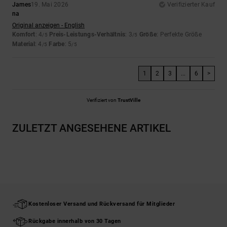
James
19. Mai 2026
Verifizierter Kauf
na
Original anzeigen - English
Komfort
: 4
Preis-Leistungs-Verhältnis
: 3
Größe
: Perfekte Größe
/5
/5
Material
: 4
Farbe
: 5
/5
/5
1
2
3
...
6
>
Verifiziert von
TrustVille
ZULETZT ANGESEHENE ARTIKEL
Kostenloser Versand und Rückversand für Mitglieder
Rückgabe innerhalb von 30 Tagen