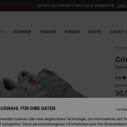
PPELTER RABATT*:
EXTRA 25% RABATT AUF ALLE ANGEBOTE
Jetzt
TT
MÄNNER
FRAUEN
KINDER
SKATE
COURT 
Startseit
Cri
Männe
4.8
80,00 
30,
SALE
 AUSWAHL FÜR IHRE DATEN
DOPPE
Fortfa
erwenden Cookies oder eine vergleichbare Technologie, um Informationen auf Ih
f zuzugreifen. Diese personenbezogenen Informationen (wie Ihre Browserdaten
G
Farbe