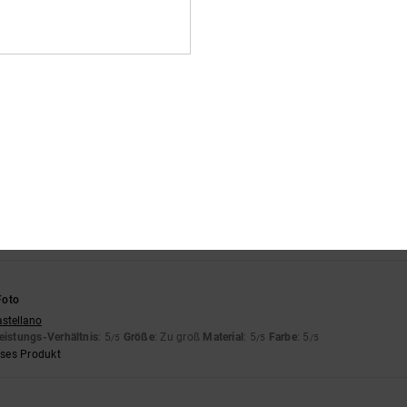
eses Produkt
iese benutzt; andere mag er nicht.
astellano
eistungs-Verhältnis
: 5
Größe
: Zu groß
Material
: 5
Farbe
: 5
/5
/5
/5
eses Produkt
rançais
eistungs-Verhältnis
: 5
Größe
: Perfekte Größe
Material
: 5
Farbe
: 5
/5
/5
/5
eses Produkt
Foto
astellano
eistungs-Verhältnis
: 5
Größe
: Zu groß
Material
: 5
Farbe
: 5
/5
/5
/5
eses Produkt
6