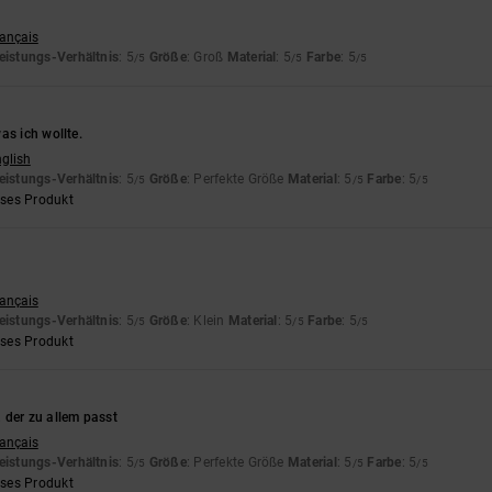
rançais
eistungs-Verhältnis
: 5
Größe
: Groß
Material
: 5
Farbe
: 5
/5
/5
/5
as ich wollte.
nglish
eistungs-Verhältnis
: 5
Größe
: Perfekte Größe
Material
: 5
Farbe
: 5
/5
/5
/5
eses Produkt
rançais
eistungs-Verhältnis
: 5
Größe
: Klein
Material
: 5
Farbe
: 5
/5
/5
/5
eses Produkt
 der zu allem passt
rançais
eistungs-Verhältnis
: 5
Größe
: Perfekte Größe
Material
: 5
Farbe
: 5
/5
/5
/5
eses Produkt