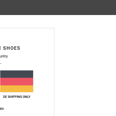
Durchschnittliche Bewertung
4.8
/5
C SHOES
basierend auf
56 verifizierten Bewertungen
seit September 2025
84% unserer Kunden empfehlen dieses Produkt
untry
s-Leistungs-Verhältnis
Größe
Materi
4.6
4.8
Zu klein
Zu groß
DE SHIPPING ONLY
ahren Kunde bei Ihnen und wurde noch nie enttäuscht. Die Schuhe halten lange.
rançais
IES
eistungs-Verhältnis
: 5
Größe
: Perfekte Größe
Material
: 5
Farbe
: 5
/5
/5
/5