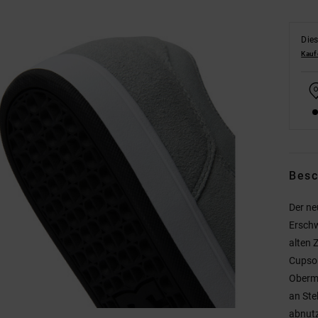
Dies
Kauf
Besc
Der ne
Erschw
alten 
Cupsoh
Oberma
an Ste
abnut