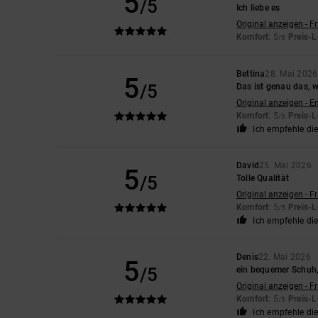
5
/5
Ich liebe es
Original anzeigen - F
Komfort
: 5
Preis-L
/5
Bettina
28. Mai 2026
5
/5
Das ist genau das, w
Original anzeigen - E
Komfort
: 5
Preis-L
/5
Ich empfehle di
David
25. Mai 2026
5
/5
Tolle Qualität
Original anzeigen - F
Komfort
: 5
Preis-L
/5
Ich empfehle di
Denis
22. Mai 2026
5
/5
ein bequemer Schuh,
Original anzeigen - F
Komfort
: 5
Preis-L
/5
Ich empfehle di