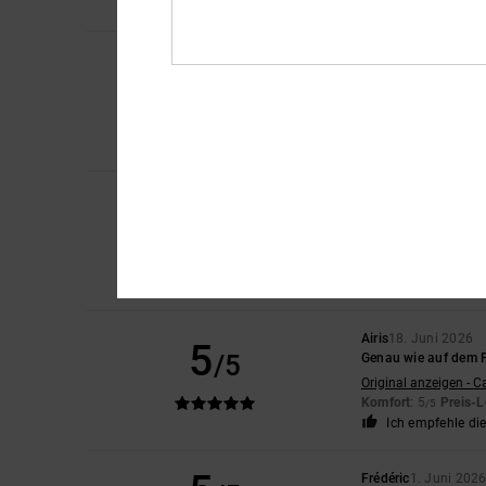
Ich empfehle di
Mikel
26. Juni 2026
5
/5
Weil mein Sohn nur d
Original anzeigen - C
Komfort
: 5
Preis-L
/5
Ich empfehle di
Julien
24. Juni 2026
5
/5
Gut
Original anzeigen - F
Komfort
: 5
Preis-L
/5
Ich empfehle di
Airis
18. Juni 2026
5
/5
Genau wie auf dem 
Original anzeigen - C
Komfort
: 5
Preis-L
/5
Ich empfehle di
Frédéric
1. Juni 202