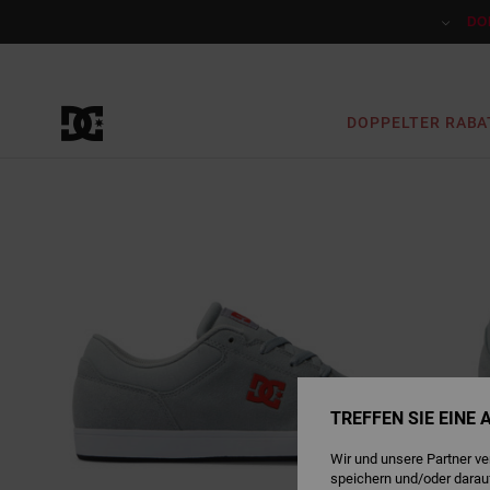
Direkt
zur
DO
Produktinformation
springen
DOPPELTER RABA
TREFFEN SIE EINE
Wir und unsere Partner v
speichern und/oder darau