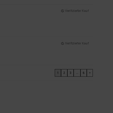
Verifizierter Kauf
Verifizierter Kauf
1
2
3
...
6
>