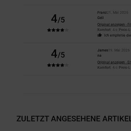
Franz
21. Mai 2026
4
/5
Geil
Original anzeigen - F
Komfort
: 4
Preis-L
/5
Ich empfehle di
4
James
19. Mai 2026
/5
na
Original anzeigen - E
Komfort
: 4
Preis-L
/5
ZULETZT ANGESEHENE ARTIKE