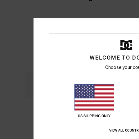
WELCOME TO D
Choose your co
Komfort
Prei
4.7
Sylviane
5. Juli 2026
US SHIPPING ONLY
5
/5
Ich bin schon seit J
Original anzeigen - F
VIEW ALL COUNTR
Komfort
: 5
Preis-L
/5