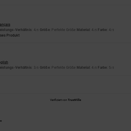
rançais
eistungs-Verhältnis
: 4
Größe
: Perfekte Größe
Material
: 4
Farbe
: 4
/5
/5
/5
eses Produkt
nglish
eistungs-Verhältnis
: 3
Größe
: Perfekte Größe
Material
: 4
Farbe
: 5
/5
/5
/5
Verifiziert von
TrustVille
L