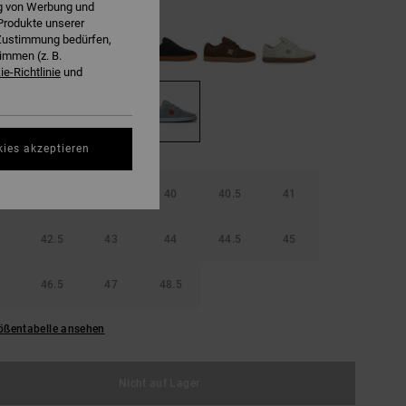
ng von Werbung und
Produkte unserer
r Zustimmung bedürfen,
immen (z. B.
e-Richtlinie
und
kies akzeptieren
38.5
39
40
40.5
41
42.5
43
44
44.5
45
46.5
47
48.5
ößentabelle ansehen
Nicht auf Lager