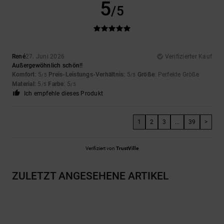
5
/5
René
27. Juni 2026
Verifizierter Kauf
Außergewöhnlich schön!!
Komfort
: 5
Preis-Leistungs-Verhältnis
: 5
Größe
: Perfekte Größe
/5
/5
Material
: 5
Farbe
: 5
/5
/5
Ich empfehle dieses Produkt
1
2
3
...
39
>
Verifiziert von
TrustVille
ZULETZT ANGESEHENE ARTIKEL