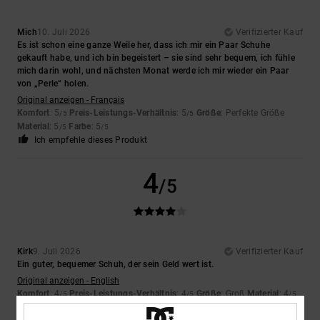
Mich
10. Juli 2026
Verifizierter Kauf
Es ist schon eine ganze Weile her, dass ich mir ein Paar Schuhe
gekauft habe, und ich bin begeistert – sie sind sehr bequem, ich fühle
mich darin wohl, und nächsten Monat werde ich mir wieder ein Paar
von „Perle“ holen.
Original anzeigen - Français
Komfort
: 5
Preis-Leistungs-Verhältnis
: 5
Größe
: Perfekte Größe
/5
/5
Material
: 5
Farbe
: 5
/5
/5
Ich empfehle dieses Produkt
4
/5
Kirk
9. Juli 2026
Verifizierter Kauf
Ein guter, bequemer Schuh, der sein Geld wert ist.
Original anzeigen - English
Komfort
: 4
Preis-Leistungs-Verhältnis
: 4
Größe
: Groß
Material
: 4
/5
/5
/5
Farbe
: 4
/5