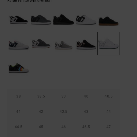
Kontaktformular.
White/whtie/green
Farbe
FAQ
ansehen
38
38.5
39
40
40.5
41
42
42.5
43
44
44.5
45
46
46.5
47