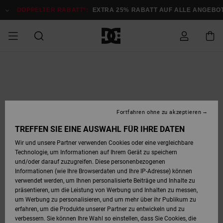
Direkt
zur
DOPPELTER RABATT*:
EXTRA 25% RABATT AUF ALLE ANGEB
Produktinformation
springen
DOPPELTER
SALE MÄNNER
ESSENTIALS
ESSENTIALS
ESSENTIALS
SKATE SHOP
SNOW SHOP FÜR
Auf meine
Schuhe
Schuhe
Sale Schuhe
Stag
Astrix
Neue Kollektio
Neue Kollektio
Caps & Hüte
Chelsea
Pixie
Neue Kollektio
Schneejacken
Court Graffik
Neue Kollektio
Neue Kollektio
Hüte & Caps
Skaterschuhe
Team
Schneejacken
Snowboard Boo
Snowboard Boo
Bestellung
RABATT
MÄNNER
zugreifen
SALE FRAUEN
HIGHLIGHTS
HIGHLIGHTS
SCHUHE
COMMUNITY
Sale Bekleidun
Snow
Sale Bekleidun
Court Graffik
Ducati
Skate
Sweatshirts
Mützen
Court Graffik
Astrix
Sneakers
Snowboardhos
Pure
Skate
T-Shirts
Mützen
Alle ansehen
Snowboardhos
Schneejacken
Snowboardjac
MÄNNER
SNOW SHOP FÜR
Fortfahren ohne zu akzeptieren
Versand
FRAUEN
SALE KINDER
SCHUHE
SCHUHE
BEKLEIDUNG
Accessoires
Sale Accessoi
Lynx
DC Command
Sneakers
T-shirts
Taschen &
Alle ansehen
DC Command
Skate
Alle ansehen
Stag
Babyschuhe
Sweatshirts &
Taschen
Snowboard Boo
Snowboardhos
Snowboardhos
TREFFEN SIE EINE AUSWAHL FÜR IHRE DATEN
FRAUEN
Rucksäcke
Hoodies
Retouren
Wir und unsere Partner verwenden Cookies oder eine vergleichbare
SNOW SHOP FÜR
Technologie, um Informationen auf Ihrem Gerät zu speichern
BEKLEIDUNG
KLEIDUNG
ACCESSOIRES
SALE SNOW
Sale Snow
Pure
Manteca
Sandalen
Hemden
Manteca
Sandalen
Sneakers
Alle ansehen
Winterschuhe
Alle ansehen
Mützen
KINDER
und/oder darauf zuzugreifen. Diese personenbezogenen
KINDER
Alle ansehen
Jacken & Mänt
Informationen (wie Ihre Browserdaten und Ihre IP-Adresse) können
Bezahlung
verwendet werden, um Ihnen personalisierte Beiträge und Inhalte zu
ACCESSOIRES
T-Shirts
Jacken & Mänt
Net
Construct
Winterschuhe
Jeans
Best Sellers
Snowboard Boo
Alle ansehen
Polarfleece &
Alle ansehen
präsentieren, um die Leistung von Werbung und Inhalten zu messen,
SKATE
Hemden
Softshells
um Werbung zu personalisieren, und um mehr über ihr Publikum zu
Geschenkkarte
erfahren, um die Produkte unserer Partner zu entwickeln und zu
Jacken & Mänt
Hoodies &
Alle ansehen
Ascend
Snowboard Boo
Jacken & Mänt
Unisex
verbessern. Sie können Ihre Wahl so einstellen, dass Sie Cookies, die
COURT GRAFFIK
Sweatshirts
Jeans & Hosen
Mützen