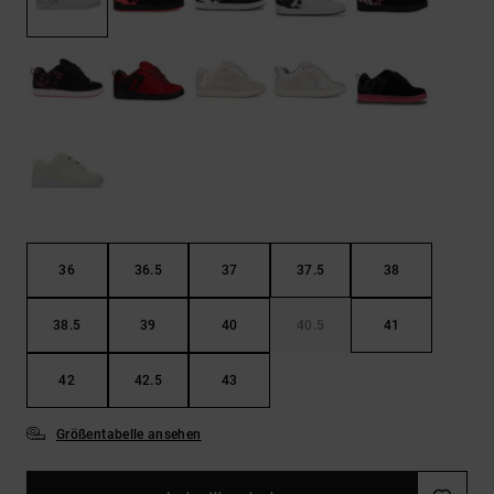
Kontaktformular.
FAQ
ansehen
36
36.5
37
37.5
38
38.5
39
40
40.5
41
42
42.5
43
Größentabelle ansehen