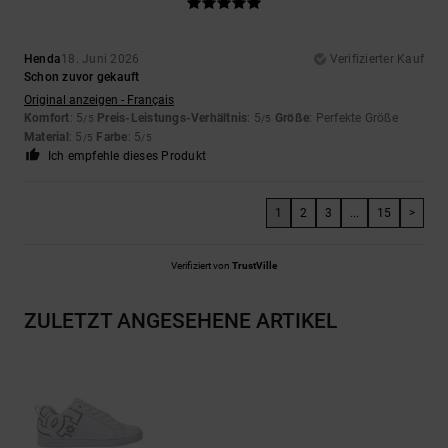
Henda
18. Juni 2026
Verifizierter Kauf
Schon zuvor gekauft
Original anzeigen - Français
Komfort
: 5
Preis-Leistungs-Verhältnis
: 5
Größe
: Perfekte Größe
/5
/5
Material
: 5
Farbe
: 5
/5
/5
Ich empfehle dieses Produkt
1
2
3
...
15
>
Verifiziert von
TrustVille
ZULETZT ANGESEHENE ARTIKEL