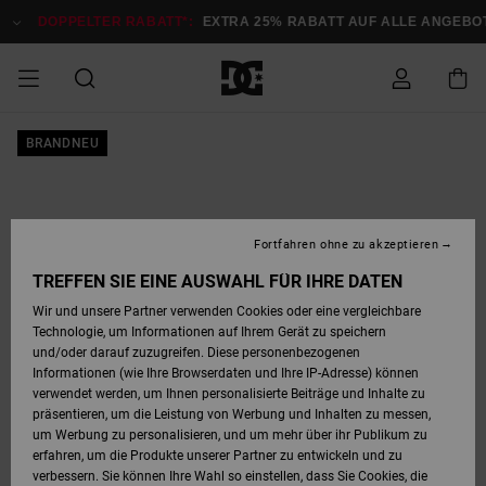
Direkt
zur
DOPPELTER RABATT*:
EXTRA 25% RABATT AUF ALLE ANGEB
Produktinformation
springen
DOPPELTER
BRANDNEU
SALE MÄNNER
ESSENTIALS
ESSENTIALS
ESSENTIALS
SKATE SHOP
SNOW SHOP FÜR
Auf meine
Schuhe
Schuhe
Sale Schuhe
Stag
Astrix
Neue Kollektio
Neue Kollektio
Caps & Hüte
Chelsea
Pixie
Neue Kollektio
Schneejacken
Court Graffik
Neue Kollektio
Neue Kollektio
Hüte & Caps
Skaterschuhe
Team
Schneejacken
Snowboard Boo
Snowboard Boo
Bestellung
RABATT
MÄNNER
zugreifen
SALE FRAUEN
HIGHLIGHTS
HIGHLIGHTS
SCHUHE
COMMUNITY
Sale Bekleidun
Snow
Sale Bekleidun
Court Graffik
Ducati
Skate
Sweatshirts
Mützen
Court Graffik
Astrix
Sneakers
Snowboardhos
Pure
Skate
T-Shirts
Mützen
Alle ansehen
Snowboardhos
Schneejacken
Snowboardjac
MÄNNER
SNOW SHOP FÜR
Fortfahren ohne zu akzeptieren
Versand
FRAUEN
SALE KINDER
SCHUHE
SCHUHE
BEKLEIDUNG
Accessoires
Sale Accessoi
Lynx
DC Command
Sneakers
T-shirts
Taschen &
Alle ansehen
DC Command
Skate
Alle ansehen
Stag
Babyschuhe
Sweatshirts &
Taschen
Snowboard Boo
Snowboardhos
Snowboardhos
TREFFEN SIE EINE AUSWAHL FÜR IHRE DATEN
FRAUEN
Rucksäcke
Hoodies
Retouren
Wir und unsere Partner verwenden Cookies oder eine vergleichbare
SNOW SHOP FÜR
Technologie, um Informationen auf Ihrem Gerät zu speichern
BEKLEIDUNG
KLEIDUNG
ACCESSOIRES
SALE SNOW
Sale Snow
Pure
Manteca
Sandalen
Hemden
Manteca
Sandalen
Sneakers
Alle ansehen
Winterschuhe
Alle ansehen
Mützen
KINDER
und/oder darauf zuzugreifen. Diese personenbezogenen
KINDER
Alle ansehen
Jacken & Mänt
Informationen (wie Ihre Browserdaten und Ihre IP-Adresse) können
Bezahlung
verwendet werden, um Ihnen personalisierte Beiträge und Inhalte zu
ACCESSOIRES
T-Shirts
Jacken & Mänt
Net
Construct
Winterschuhe
Jeans
Best Sellers
Snowboard Boo
Alle ansehen
Polarfleece &
Alle ansehen
präsentieren, um die Leistung von Werbung und Inhalten zu messen,
SKATE
Hemden
Softshells
um Werbung zu personalisieren, und um mehr über ihr Publikum zu
Geschenkkarte
erfahren, um die Produkte unserer Partner zu entwickeln und zu
Jacken & Mänt
Hoodies &
Alle ansehen
Ascend
Snowboard Boo
Jacken & Mänt
Unisex
verbessern. Sie können Ihre Wahl so einstellen, dass Sie Cookies, die
COURT GRAFFIK
Sweatshirts
Jeans & Hosen
Mützen