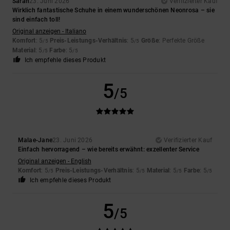
Sarah
23. Juni 2026
Verifizierter Kauf
Wirklich fantastische Schuhe in einem wunderschönen Neonrosa – sie
sind einfach toll!
Original anzeigen - Italiano
Komfort
: 5
Preis-Leistungs-Verhältnis
: 5
Größe
: Perfekte Größe
/5
/5
Material
: 5
Farbe
: 5
/5
/5
Ich empfehle dieses Produkt
5
/5
Malae-Jane
23. Juni 2026
Verifizierter Kauf
Einfach hervorragend – wie bereits erwähnt: exzellenter Service
Original anzeigen - English
Komfort
: 5
Preis-Leistungs-Verhältnis
: 5
Material
: 5
Farbe
: 5
/5
/5
/5
/5
Ich empfehle dieses Produkt
5
/5