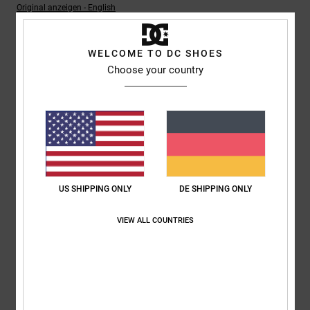
Original anzeigen - English
Komfort
: 5
Preis-Leistungs-Verhältnis
: 5
Größe
: Perfekte Größe
/5
/5
Material
: 5
Farbe
: 5
/5
/5
Ich empfehle dieses Produkt
WELCOME TO DC SHOES
Choose your country
5
/5
Jeroen
4. Juli 2026
Verifizierter Kauf
Komfort
: 5
Preis-Leistungs-Verhältnis
: 4
Größe
: Perfekte Größe
/5
/5
Material
: 5
Farbe
: 5
/5
/5
US SHIPPING ONLY
DE SHIPPING ONLY
Ich empfehle dieses Produkt
VIEW ALL COUNTRIES
5
/5
Danja
1. Juli 2026
Verifizierter Kauf