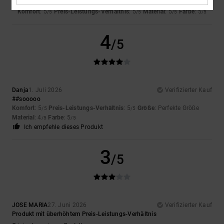
Sooo
Komfort
: 5
Preis-Leistungs-Verhältnis
: 5
Material
: 5
Farbe
: 5
/5
/5
/5
/5
4
/5
Danja
1. Juli 2026
Verifizierter Kauf
##sooooo
Komfort
: 5
Preis-Leistungs-Verhältnis
: 5
Größe
: Perfekte Größe
/5
/5
Material
: 4
Farbe
: 5
/5
/5
Ich empfehle dieses Produkt
3
/5
JOSE MARIA
27. Juni 2026
Verifizierter Kauf
Produkt mit überhöhtem Preis-Leistungs-Verhältnis