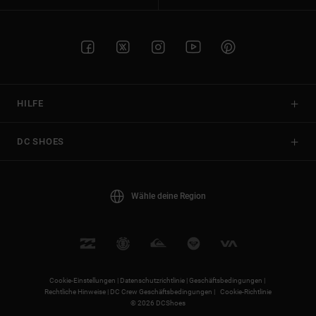
HILFE
DC SHOES
Wähle deine Region
Cookie-Einstellungen |
Datenschutzrichtlinie |
Geschäftsbedingungen |
Rechtliche Hinweise |
DC Crew Geschäftsbedingungen |
Cookie-Richtlinie
© 2026 DCShoes