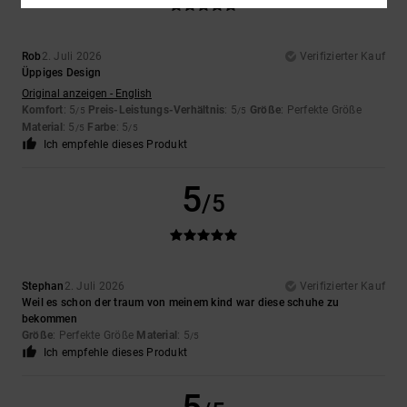
Rob
2. Juli 2026
Verifizierter Kauf
Üppiges Design
Original anzeigen - English
Komfort
: 5
Preis-Leistungs-Verhältnis
: 5
Größe
: Perfekte Größe
/5
/5
Material
: 5
Farbe
: 5
/5
/5
Ich empfehle dieses Produkt
5
/5
Stephan
2. Juli 2026
Verifizierter Kauf
Weil es schon der traum von meinem kind war diese schuhe zu
bekommen
Größe
: Perfekte Größe
Material
: 5
/5
Ich empfehle dieses Produkt