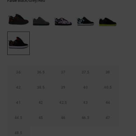
Kontaktformular.
Black/grey/red
Farbe
FAQ
ansehen
36
36.5
37
37.5
38
42
38.5
39
40
40.5
41
42
42.5
43
44
44.5
45
46
46.5
47
48.5