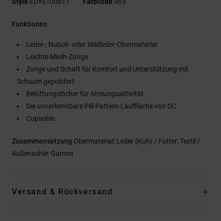
Style
EDYS100017
Farbcode
965
Funktionen
Leder-, Nubuk- oder Wildleder-Obermaterial
Leichte Mesh-Zunge
Zunge und Schaft für Komfort und Unterstützung mit
Schaum gepolstert
Belüftungslöcher für Atmungsaktivität
Die unverkennbare Pill-Pattern-Lauffläche von DC
Cupsohle
Zusammensetzung
Obermaterial: Leder (Kuh) / Futter: Textil /
Außensohle: Gummi
Versand & Rückversand