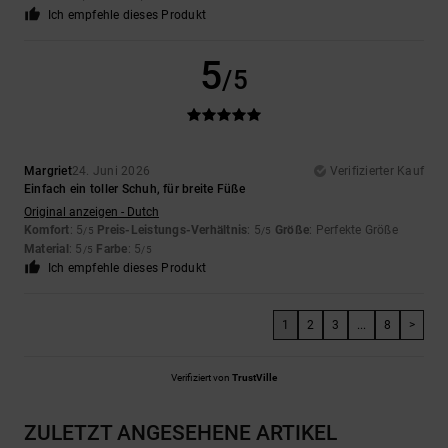
Ich empfehle dieses Produkt
5
/5
Margriet
24. Juni 2026
Verifizierter Kauf
Einfach ein toller Schuh, für breite Füße
Original anzeigen - Dutch
Komfort
: 5
Preis-Leistungs-Verhältnis
: 5
Größe
: Perfekte Größe
/5
/5
Material
: 5
Farbe
: 5
/5
/5
Ich empfehle dieses Produkt
1
2
3
...
8
>
Verifiziert von
TrustVille
ZULETZT ANGESEHENE ARTIKEL