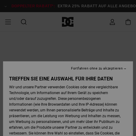
Direkt
zur
DOPPELTER RABATT*:
EXTRA 25% RABATT AUF ALLE ANGEB
Produktinformation
springen
DOPPELTER
SALE MÄNNER
ESSENTIALS
ESSENTIALS
ESSENTIALS
SKATE SHOP
SNOW SHOP FÜR
Auf meine
Schuhe
Schuhe
Sale Schuhe
Stag
Astrix
Neue Kollektio
Neue Kollektio
Caps & Hüte
Chelsea
Pixie
Neue Kollektio
Schneejacken
Court Graffik
Neue Kollektio
Neue Kollektio
Hüte & Caps
Skaterschuhe
Team
Schneejacken
Snowboard Boo
Snowboard Boo
Bestellung
RABATT
MÄNNER
zugreifen
SALE FRAUEN
HIGHLIGHTS
HIGHLIGHTS
SCHUHE
COMMUNITY
Sale Bekleidun
Snow
Sale Bekleidun
Court Graffik
Ducati
Skate
Sweatshirts
Mützen
Court Graffik
Astrix
Sneakers
Snowboardhos
Pure
Skate
T-Shirts
Mützen
Alle ansehen
Snowboardhos
Schneejacken
Snowboardjac
MÄNNER
SNOW SHOP FÜR
Fortfahren ohne zu akzeptieren
Versand
FRAUEN
SALE KINDER
SCHUHE
SCHUHE
BEKLEIDUNG
Accessoires
Sale Accessoi
Lynx
DC Command
Sneakers
T-shirts
Taschen &
Alle ansehen
DC Command
Skate
Alle ansehen
Stag
Babyschuhe
Sweatshirts &
Taschen
Snowboard Boo
Snowboardhos
Snowboardhos
TREFFEN SIE EINE AUSWAHL FÜR IHRE DATEN
FRAUEN
Rucksäcke
Hoodies
Retouren
Wir und unsere Partner verwenden Cookies oder eine vergleichbare
SNOW SHOP FÜR
Technologie, um Informationen auf Ihrem Gerät zu speichern
BEKLEIDUNG
KLEIDUNG
ACCESSOIRES
SALE SNOW
Sale Snow
Pure
Manteca
Sandalen
Hemden
Manteca
Sandalen
Sneakers
Alle ansehen
Winterschuhe
Alle ansehen
Mützen
KINDER
und/oder darauf zuzugreifen. Diese personenbezogenen
KINDER
Alle ansehen
Jacken & Mänt
Informationen (wie Ihre Browserdaten und Ihre IP-Adresse) können
Bezahlung
verwendet werden, um Ihnen personalisierte Beiträge und Inhalte zu
ACCESSOIRES
T-Shirts
Jacken & Mänt
Net
Construct
Winterschuhe
Jeans
Best Sellers
Snowboard Boo
Alle ansehen
Polarfleece &
Alle ansehen
präsentieren, um die Leistung von Werbung und Inhalten zu messen,
SKATE
Hemden
Softshells
um Werbung zu personalisieren, und um mehr über ihr Publikum zu
Geschenkkarte
erfahren, um die Produkte unserer Partner zu entwickeln und zu
Jacken & Mänt
Hoodies &
Alle ansehen
Ascend
Snowboard Boo
Jacken & Mänt
Unisex
verbessern. Sie können Ihre Wahl so einstellen, dass Sie Cookies, die
COURT GRAFFIK
Sweatshirts
Jeans & Hosen
Mützen