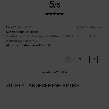
5
/5
René
27. Juni 2026
Verifizierter Kauf
Außergewöhnlich schön!!
Komfort
: 5
Preis-Leistungs-Verhältnis
: 5
Größe
: Perfekte Größe
/5
/5
Material
: 5
Farbe
: 5
/5
/5
Ich empfehle dieses Produkt
1
2
3
...
39
>
Verifiziert von
TrustVille
ZULETZT ANGESEHENE ARTIKEL