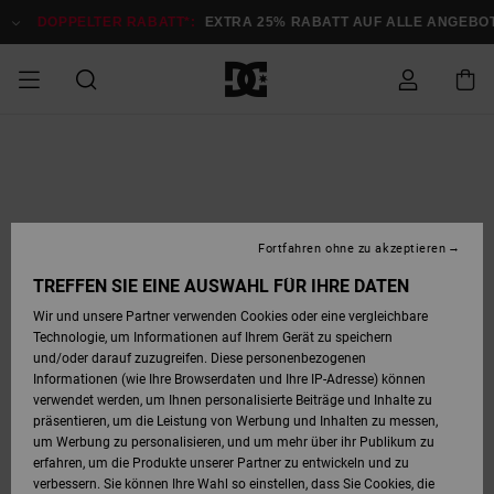
Direkt
zur
DOPPELTER RABATT*:
EXTRA 25% RABATT AUF ALLE ANGEB
Produktinformation
springen
DOPPELTER
SALE MÄNNER
ESSENTIALS
ESSENTIALS
ESSENTIALS
SKATE SHOP
SNOW SHOP FÜR
Auf meine
Schuhe
Schuhe
Sale Schuhe
Stag
Astrix
Neue Kollektio
Neue Kollektio
Caps & Hüte
Chelsea
Pixie
Neue Kollektio
Schneejacken
Court Graffik
Neue Kollektio
Neue Kollektio
Hüte & Caps
Skaterschuhe
Team
Schneejacken
Snowboard Boo
Snowboard Boo
Bestellung
RABATT
MÄNNER
zugreifen
SALE FRAUEN
HIGHLIGHTS
HIGHLIGHTS
SCHUHE
COMMUNITY
Sale Bekleidun
Snow
Sale Bekleidun
Court Graffik
Ducati
Skate
Sweatshirts
Mützen
Court Graffik
Astrix
Sneakers
Snowboardhos
Pure
Skate
T-Shirts
Mützen
Alle ansehen
Snowboardhos
Schneejacken
Snowboardjac
MÄNNER
SNOW SHOP FÜR
Fortfahren ohne zu akzeptieren
Versand
FRAUEN
SALE KINDER
SCHUHE
SCHUHE
BEKLEIDUNG
Accessoires
Sale Accessoi
Lynx
DC Command
Sneakers
T-shirts
Taschen &
Alle ansehen
DC Command
Skate
Alle ansehen
Stag
Babyschuhe
Sweatshirts &
Taschen
Snowboard Boo
Snowboardhos
Snowboardhos
TREFFEN SIE EINE AUSWAHL FÜR IHRE DATEN
FRAUEN
Rucksäcke
Hoodies
Retouren
Wir und unsere Partner verwenden Cookies oder eine vergleichbare
SNOW SHOP FÜR
Technologie, um Informationen auf Ihrem Gerät zu speichern
BEKLEIDUNG
KLEIDUNG
ACCESSOIRES
SALE SNOW
Sale Snow
Pure
Manteca
Sandalen
Hemden
Manteca
Sandalen
Sneakers
Alle ansehen
Winterschuhe
Alle ansehen
Mützen
KINDER
und/oder darauf zuzugreifen. Diese personenbezogenen
KINDER
Alle ansehen
Jacken & Mänt
Informationen (wie Ihre Browserdaten und Ihre IP-Adresse) können
Bezahlung
verwendet werden, um Ihnen personalisierte Beiträge und Inhalte zu
ACCESSOIRES
T-Shirts
Jacken & Mänt
Net
Construct
Winterschuhe
Jeans
Best Sellers
Snowboard Boo
Alle ansehen
Polarfleece &
Alle ansehen
präsentieren, um die Leistung von Werbung und Inhalten zu messen,
SKATE
Hemden
Softshells
um Werbung zu personalisieren, und um mehr über ihr Publikum zu
Geschenkkarte
erfahren, um die Produkte unserer Partner zu entwickeln und zu
Jacken & Mänt
Hoodies &
Alle ansehen
Ascend
Snowboard Boo
Jacken & Mänt
Unisex
verbessern. Sie können Ihre Wahl so einstellen, dass Sie Cookies, die
COURT GRAFFIK
Sweatshirts
Jeans & Hosen
Mützen