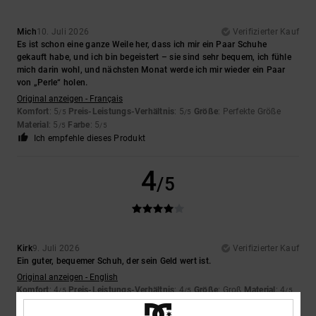
Mich
10. Juli 2026
Verifizierter Kauf
Es ist schon eine ganze Weile her, dass ich mir ein Paar Schuhe
gekauft habe, und ich bin begeistert – sie sind sehr bequem, ich fühle
mich darin wohl, und nächsten Monat werde ich mir wieder ein Paar
von „Perle“ holen.
Original anzeigen - Français
Komfort
: 5
Preis-Leistungs-Verhältnis
: 5
Größe
: Perfekte Größe
/5
/5
Material
: 5
Farbe
: 5
/5
/5
Ich empfehle dieses Produkt
4
/5
Kirk
9. Juli 2026
Verifizierter Kauf
Ein guter, bequemer Schuh, der sein Geld wert ist.
Original anzeigen - English
Komfort
: 4
Preis-Leistungs-Verhältnis
: 4
Größe
: Groß
Material
: 4
/5
/5
/5
Farbe
: 4
/5