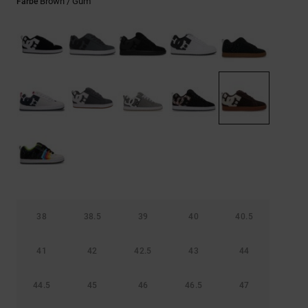
Kontaktformular.
Brown / Gum
Farbe
FAQ
ansehen
38
38.5
39
40
40.5
41
42
42.5
43
44
44.5
45
46
46.5
47