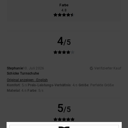
Farbe
4.8
4
/5
Stephanie
10. Juli 2026
Verifizierter Kauf
Schicke Turnschuhe
Original anzeigen - English
Komfort
: 5
Preis-Leistungs-Verhältnis
: 4
Größe
: Perfekte Größe
/5
/5
Material
: 4
Farbe
: 5
/5
/5
5
/5