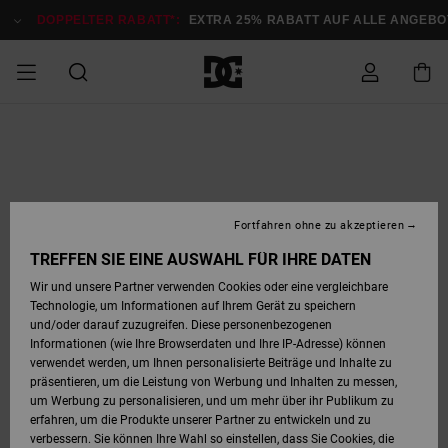
Direkt
zur
DOPPELTER RABATT*:
EXTRA 25% RABATT AUF ALLE ANGEB
Produktinformation
springen
DOPPELTER
SALE MÄNNER
ESSENTIALS
ESSENTIALS
ESSENTIALS
SKATE SHOP
SNOW SHOP FÜR
Auf meine
Schuhe
Schuhe
Sale Schuhe
Stag
Astrix
Neue Kollektio
Neue Kollektio
Caps & Hüte
Chelsea
Pixie
Neue Kollektio
Schneejacken
Court Graffik
Neue Kollektio
Neue Kollektio
Hüte & Caps
Skaterschuhe
Team
Schneejacken
Snowboard Boo
Snowboard Boo
Bestellung
RABATT
MÄNNER
zugreifen
SALE FRAUEN
HIGHLIGHTS
HIGHLIGHTS
SCHUHE
COMMUNITY
Sale Bekleidun
Snow
Sale Bekleidun
Court Graffik
Ducati
Skate
Sweatshirts
Mützen
Court Graffik
Astrix
Sneakers
Snowboardhos
Pure
Skate
T-Shirts
Mützen
Alle ansehen
Snowboardhos
Schneejacken
Snowboardjac
MÄNNER
SNOW SHOP FÜR
Fortfahren ohne zu akzeptieren
Versand
FRAUEN
SALE KINDER
SCHUHE
SCHUHE
BEKLEIDUNG
Accessoires
Sale Accessoi
Lynx
DC Command
Sneakers
T-shirts
Taschen &
Alle ansehen
DC Command
Skate
Alle ansehen
Stag
Babyschuhe
Sweatshirts &
Taschen
Snowboard Boo
Snowboardhos
Snowboardhos
TREFFEN SIE EINE AUSWAHL FÜR IHRE DATEN
FRAUEN
Rucksäcke
Hoodies
Retouren
Wir und unsere Partner verwenden Cookies oder eine vergleichbare
SNOW SHOP FÜR
Technologie, um Informationen auf Ihrem Gerät zu speichern
BEKLEIDUNG
KLEIDUNG
ACCESSOIRES
SALE SNOW
Sale Snow
Pure
Manteca
Sandalen
Hemden
Manteca
Sandalen
Sneakers
Alle ansehen
Winterschuhe
Alle ansehen
Mützen
KINDER
und/oder darauf zuzugreifen. Diese personenbezogenen
KINDER
Alle ansehen
Jacken & Mänt
Informationen (wie Ihre Browserdaten und Ihre IP-Adresse) können
Bezahlung
verwendet werden, um Ihnen personalisierte Beiträge und Inhalte zu
ACCESSOIRES
T-Shirts
Jacken & Mänt
Net
Construct
Winterschuhe
Jeans
Best Sellers
Snowboard Boo
Alle ansehen
Polarfleece &
Alle ansehen
präsentieren, um die Leistung von Werbung und Inhalten zu messen,
SKATE
Hemden
Softshells
um Werbung zu personalisieren, und um mehr über ihr Publikum zu
Geschenkkarte
erfahren, um die Produkte unserer Partner zu entwickeln und zu
Jacken & Mänt
Hoodies &
Alle ansehen
Ascend
Snowboard Boo
Jacken & Mänt
Unisex
verbessern. Sie können Ihre Wahl so einstellen, dass Sie Cookies, die
COURT GRAFFIK
Sweatshirts
Jeans & Hosen
Mützen