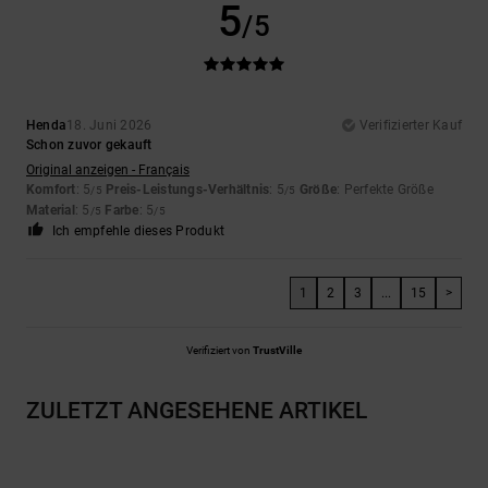
5
/5
Henda
18. Juni 2026
Verifizierter Kauf
Schon zuvor gekauft
Original anzeigen - Français
Komfort
: 5
Preis-Leistungs-Verhältnis
: 5
Größe
: Perfekte Größe
/5
/5
Material
: 5
Farbe
: 5
/5
/5
Ich empfehle dieses Produkt
1
2
3
...
15
>
Verifiziert von
TrustVille
ZULETZT ANGESEHENE ARTIKEL