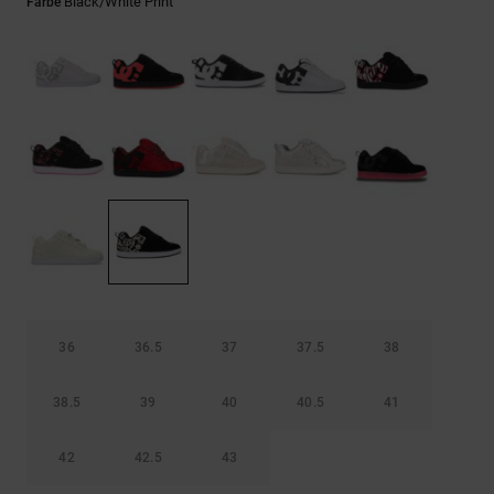
Kontaktformular.
Black/white Print
Farbe
FAQ
ansehen
36
36.5
37
37.5
38
38.5
39
40
40.5
41
42
42.5
43