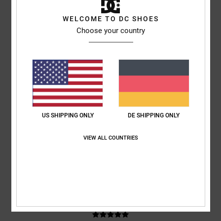
Kirsty
9. Juli 2026
Verifizierter Kauf
WELCOME TO DC SHOES
Weil es gut ist
Choose your country
Original anzeigen - English
Komfort
: 5
Preis-Leistungs-Verhältnis
: 5
Größe
: Perfekte Größe
/5
/5
Material
: 5
Farbe
: 5
/5
/5
Ich empfehle dieses Produkt
5
/5
US SHIPPING ONLY
DE SHIPPING ONLY
Jeroen
4. Juli 2026
Verifizierter Kauf
VIEW ALL COUNTRIES
Komfort
: 5
Preis-Leistungs-Verhältnis
: 4
Größe
: Perfekte Größe
/5
/5
Material
: 5
Farbe
: 5
/5
/5
Ich empfehle dieses Produkt
5
/5