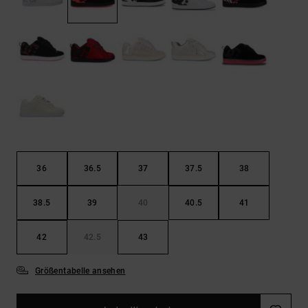
Kontaktformular.
FAQ
ansehen
36
36.5
37
37.5
38
38.5
39
40
40.5
41
42
42.5
43
Größentabelle ansehen