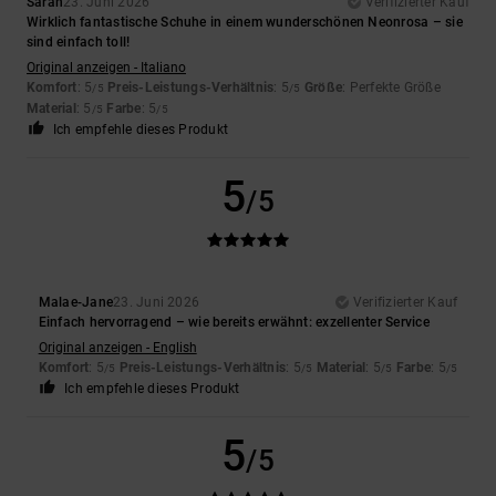
Sarah
23. Juni 2026
Verifizierter Kauf
Wirklich fantastische Schuhe in einem wunderschönen Neonrosa – sie
sind einfach toll!
Original anzeigen - Italiano
Komfort
: 5
Preis-Leistungs-Verhältnis
: 5
Größe
: Perfekte Größe
/5
/5
Material
: 5
Farbe
: 5
/5
/5
Ich empfehle dieses Produkt
5
/5
Malae-Jane
23. Juni 2026
Verifizierter Kauf
Einfach hervorragend – wie bereits erwähnt: exzellenter Service
Original anzeigen - English
Komfort
: 5
Preis-Leistungs-Verhältnis
: 5
Material
: 5
Farbe
: 5
/5
/5
/5
/5
Ich empfehle dieses Produkt
5
/5