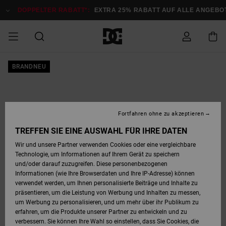
Direkt
zur
DOPPELTER RABATT*:
EXTRA 25% RABATT AUF ALLE ANGEB
Produktinformation
springen
DOPPELTER
BRANDNEU
SALE MÄNNER
ESSENTIALS
ESSENTIALS
ESSENTIALS
SKATE SHOP
SNOW SHOP FÜR
Auf meine
Schuhe
Schuhe
Sale Schuhe
Stag
Astrix
Neue Kollektio
Neue Kollektio
Caps & Hüte
Chelsea
Pixie
Neue Kollektio
Schneejacken
Court Graffik
Neue Kollektio
Neue Kollektio
Hüte & Caps
Skaterschuhe
Team
Schneejacken
Snowboard Boo
Snowboard Boo
Bestellung
RABATT
MÄNNER
zugreifen
SALE FRAUEN
HIGHLIGHTS
HIGHLIGHTS
SCHUHE
COMMUNITY
Sale Bekleidun
Snow
Sale Bekleidun
Court Graffik
Ducati
Skate
Sweatshirts
Mützen
Court Graffik
Astrix
Sneakers
Snowboardhos
Pure
Skate
T-Shirts
Mützen
Alle ansehen
Snowboardhos
Schneejacken
Snowboardjac
MÄNNER
SNOW SHOP FÜR
Fortfahren ohne zu akzeptieren
Versand
FRAUEN
SALE KINDER
SCHUHE
SCHUHE
BEKLEIDUNG
Accessoires
Sale Accessoi
Lynx
DC Command
Sneakers
T-shirts
Taschen &
Alle ansehen
DC Command
Skate
Alle ansehen
Stag
Babyschuhe
Sweatshirts &
Taschen
Snowboard Boo
Snowboardhos
Snowboardhos
TREFFEN SIE EINE AUSWAHL FÜR IHRE DATEN
FRAUEN
Rucksäcke
Hoodies
Retouren
Wir und unsere Partner verwenden Cookies oder eine vergleichbare
SNOW SHOP FÜR
Technologie, um Informationen auf Ihrem Gerät zu speichern
BEKLEIDUNG
KLEIDUNG
ACCESSOIRES
SALE SNOW
Sale Snow
Pure
Manteca
Sandalen
Hemden
Manteca
Sandalen
Sneakers
Alle ansehen
Winterschuhe
Alle ansehen
Mützen
KINDER
und/oder darauf zuzugreifen. Diese personenbezogenen
KINDER
Alle ansehen
Jacken & Mänt
Informationen (wie Ihre Browserdaten und Ihre IP-Adresse) können
Bezahlung
verwendet werden, um Ihnen personalisierte Beiträge und Inhalte zu
ACCESSOIRES
T-Shirts
Jacken & Mänt
Net
Construct
Winterschuhe
Jeans
Best Sellers
Snowboard Boo
Alle ansehen
Polarfleece &
Alle ansehen
präsentieren, um die Leistung von Werbung und Inhalten zu messen,
SKATE
Hemden
Softshells
um Werbung zu personalisieren, und um mehr über ihr Publikum zu
Geschenkkarte
erfahren, um die Produkte unserer Partner zu entwickeln und zu
Jacken & Mänt
Hoodies &
Alle ansehen
Ascend
Snowboard Boo
Jacken & Mänt
Unisex
verbessern. Sie können Ihre Wahl so einstellen, dass Sie Cookies, die
COURT GRAFFIK
Sweatshirts
Jeans & Hosen
Mützen