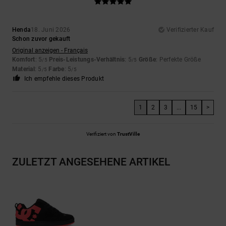
Henda
18. Juni 2026
Verifizierter Kauf
Schon zuvor gekauft
Original anzeigen - Français
Komfort
: 5
Preis-Leistungs-Verhältnis
: 5
Größe
: Perfekte Größe
/5
/5
Material
: 5
Farbe
: 5
/5
/5
Ich empfehle dieses Produkt
1
2
3
...
15
>
Verifiziert von
TrustVille
ZULETZT ANGESEHENE ARTIKEL