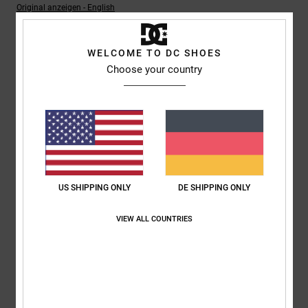
Original anzeigen - English
Komfort
: 5
Preis-Leistungs-Verhältnis
: 5
Größe
: Perfekte Größe
/5
/5
Material
: 5
Farbe
: 5
/5
/5
Ich empfehle dieses Produkt
WELCOME TO DC SHOES
Choose your country
5
/5
Jeroen
4. Juli 2026
Verifizierter Kauf
Komfort
: 5
Preis-Leistungs-Verhältnis
: 4
Größe
: Perfekte Größe
/5
/5
Material
: 5
Farbe
: 5
/5
/5
US SHIPPING ONLY
DE SHIPPING ONLY
Ich empfehle dieses Produkt
VIEW ALL COUNTRIES
5
/5
Danja
1. Juli 2026
Verifizierter Kauf