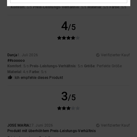
Sooo
Komfort
: 5
Preis-Leistungs-Verhältnis
: 5
Material
: 5
Farbe
: 5
/5
/5
/5
/5
4
/5
Danja
1. Juli 2026
Verifizierter Kauf
##sooooo
Komfort
: 5
Preis-Leistungs-Verhältnis
: 5
Größe
: Perfekte Größe
/5
/5
Material
: 4
Farbe
: 5
/5
/5
Ich empfehle dieses Produkt
3
/5
JOSE MARIA
27. Juni 2026
Verifizierter Kauf
Produkt mit überhöhtem Preis-Leistungs-Verhältnis