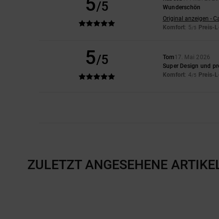
5
/5
Wunderschön
Original anzeigen - C
Komfort
: 5
Preis-L
/5
5
/5
Tom
17. Mai 2026
Super Design und pr
Komfort
: 4
Preis-L
/5
ZULETZT ANGESEHENE ARTIKE