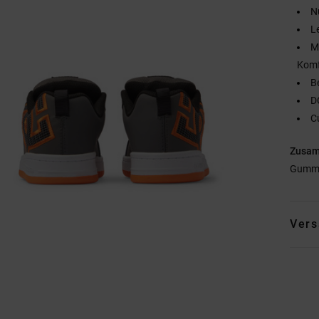
N
L
M
Komf
B
D
C
Zusa
Gumm
Vers