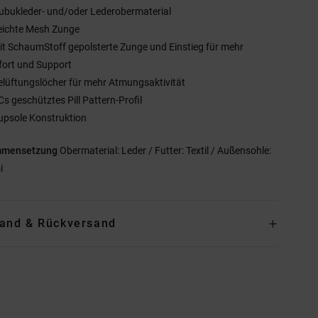
ubukleder- und/oder Lederobermaterial
eichte Mesh Zunge
it SchaumStoff gepolsterte Zunge und Einstieg für mehr
ort und Support
elüftungslöcher für mehr Atmungsaktivität
Cs geschütztes Pill Pattern-Profil
upsole Konstruktion
mmensetzung
Obermaterial: Leder / Futter: Textil / Außensohle:
i
and & Rückversand