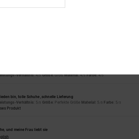
eses Produkt
utch
eistungs-Verhältnis
: 5
Größe
: Perfekte Größe
Farbe
: 5
/5
/5
eses Produkt
6
nglish
eistungs-Verhältnis
: 4
Größe
: Groß
Material
: 4
Farbe
: 4
/5
/5
/5
ieden bin, tolle Schuhe ,schnelle Lieferung
eistungs-Verhältnis
: 5
Größe
: Perfekte Größe
Material
: 5
Farbe
: 5
/5
/5
/5
eses Produkt
, und meine Frau liebt sie
nglish