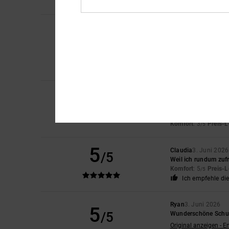
Ich empfehle di
Hacer
18. Juni 2026
5
/5
Zufrieden
Original anzeigen - D
Komfort
: 5
Preis-L
/5
Ich empfehle di
4
Sophie
16. Juni 202
/5
gut
Original anzeigen - E
Komfort
: 3
Preis-L
/5
5
Claudia
3. Juni 2026
/5
Weil ich rundum zufr
Komfort
: 5
Preis-L
/5
Ich empfehle di
Ryan
3. Juni 2026
5
/5
Wunderschöne Schuhe
Original anzeigen - E