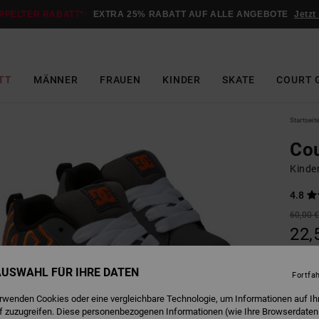
PPELTER RABATT*:
EXTRA 25% RABATT AUF ALLE ANGEBOTE
Jetzt
TT
MÄNNER
FRAUEN
KINDER
SKATE
COURT 
Startseit
Cou
Kinde
4.8
60,00 
22,
SALE
 AUSWAHL FÜR IHRE DATEN
DOPPE
Fortfa
erwenden Cookies oder eine vergleichbare Technologie, um Informationen auf Ih
f zuzugreifen. Diese personenbezogenen Informationen (wie Ihre Browserdaten
G
Farbe