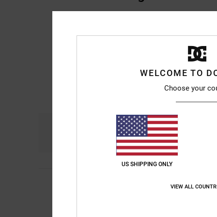
WELCOME TO D
Choose your co
Komfort
Prei
4.8
US SHIPPING ONLY
Samantha
4. Juli 20
5
VIEW ALL COUNTR
/5
Perfekte Passform
Original anzeigen - E
Komfort
: 5
Preis-L
/5