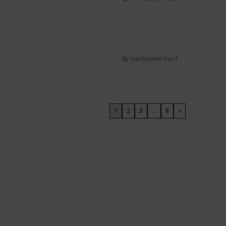
Verifizierter Kauf
1
2
3
...
9
>