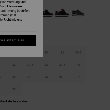
ng von Werbung und
Produkte unserer
r Zustimmung bedürfen,
immen (z. B.
e-Richtlinie
und
kies akzeptieren
5
28
28.5
29
30
30.5
32
32.5
33
33.5
34
5
35
35.5
36
36.5
37
39
ößentabelle ansehen