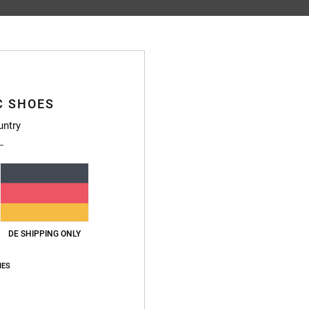
Durchschnittliche Bewertung
4.8
/5
C SHOES
untry
basierend auf
83 verifizierten Bewertungen
seit September 2025
89% unserer Kunden empfehlen dieses Produkt
s-Leistungs-Verhältnis
Größe
Materi
4.8
4.8
Zu klein
Zu groß
DE SHIPPING ONLY
26
IES
nglish
eistungs-Verhältnis
: 5
Größe
: Zu groß
Material
: 5
Farbe
: 5
/5
/5
/5