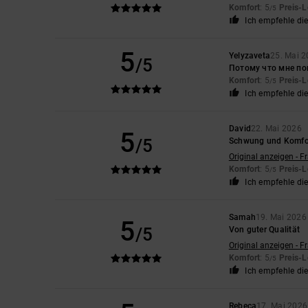
Komfort
: 5
Preis-L
/5
Ich empfehle di
5
Yelyzaveta
25. Mai 
/5
Потому что мне по
Komfort
: 5
Preis-L
/5
Ich empfehle di
David
22. Mai 2026
5
/5
Schwung und Komfo
Original anzeigen - F
Komfort
: 5
Preis-L
/5
Ich empfehle di
Samah
19. Mai 2026
5
/5
Von guter Qualität
Original anzeigen - F
Komfort
: 5
Preis-L
/5
Ich empfehle di
Rebeca
17. Mai 2026