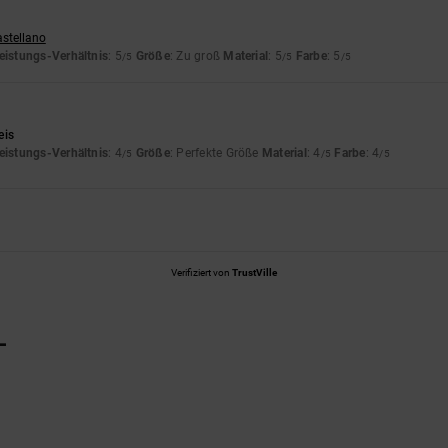
astellano
eistungs-Verhältnis
: 5
Größe
: Zu groß
Material
: 5
Farbe
: 5
/5
/5
/5
eis
eistungs-Verhältnis
: 4
Größe
: Perfekte Größe
Material
: 4
Farbe
: 4
/5
/5
/5
Verifiziert von
TrustVille
L