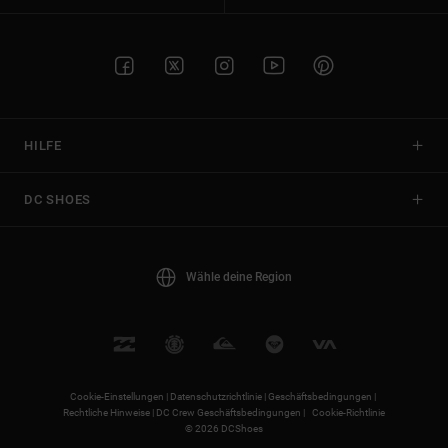
HILFE
DC SHOES
Wähle deine Region
Cookie-Einstellungen |
Datenschutzrichtlinie |
Geschäftsbedingungen |
Rechtliche Hinweise |
DC Crew Geschäftsbedingungen |
Cookie-Richtlinie
© 2026 DCShoes