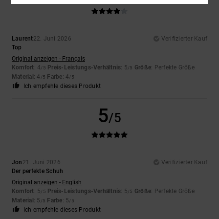
Laurent
22. Juni 2026
Verifizierter Kauf
Top
Original anzeigen - Français
Komfort
: 4
Preis-Leistungs-Verhältnis
: 5
Größe
: Perfekte Größe
/5
/5
Material
: 4
Farbe
: 4
/5
/5
Ich empfehle dieses Produkt
5
/5
Jon
21. Juni 2026
Verifizierter Kauf
Der perfekte Schuh
Original anzeigen - English
Komfort
: 5
Preis-Leistungs-Verhältnis
: 5
Größe
: Perfekte Größe
/5
/5
Material
: 5
Farbe
: 5
/5
/5
Ich empfehle dieses Produkt