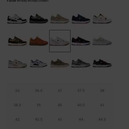
Kontaktformular.
White/white/green
Farbe
FAQ
ansehen
36
36.5
37
37.5
38
38.5
39
40
40.5
41
42
42.5
43
44
44.5