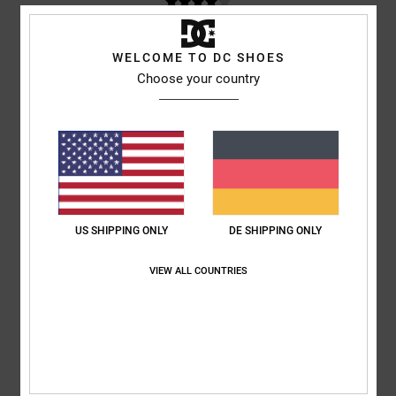
Niek
9. Juli 2026
Verifizierter Kauf
WELCOME TO DC SHOES
Würde
Choose your country
Original anzeigen - Dutch
Komfort
: 3
Größe
: Klein
Material
: 5
Farbe
: 5
/5
/5
/5
5
/5
US SHIPPING ONLY
DE SHIPPING ONLY
Elsa
30. Juni 2026
Verifizierter Kauf
hübsch, leicht, perfekt für den Sommer
VIEW ALL COUNTRIES
Original anzeigen - Français
Komfort
: 5
Preis-Leistungs-Verhältnis
: 5
Größe
: Perfekte Größe
/5
/5
Farbe
: 5
/5
Ich empfehle dieses Produkt
4
/5