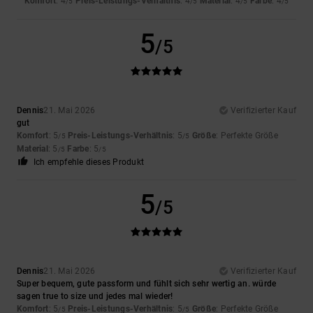
Komfort
: 4
Preis-Leistungs-Verhältnis
: 4
Material
: 4
Farbe
: 4
/5
/5
/5
/5
5
/5
Dennis
21. Mai 2026
Verifizierter Kauf
gut
Komfort
: 5
Preis-Leistungs-Verhältnis
: 5
Größe
: Perfekte Größe
/5
/5
Material
: 5
Farbe
: 5
/5
/5
Ich empfehle dieses Produkt
5
/5
Dennis
21. Mai 2026
Verifizierter Kauf
Super bequem, gute passform und fühlt sich sehr wertig an. würde
sagen true to size und jedes mal wieder!
Komfort
: 5
Preis-Leistungs-Verhältnis
: 5
Größe
: Perfekte Größe
/5
/5