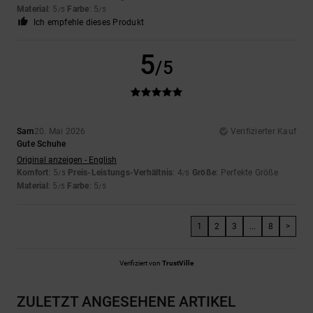
Material
: 5
Farbe
: 5
/5
/5
Ich empfehle dieses Produkt
5
/5
Sam
20. Mai 2026
Verifizierter Kauf
Gute Schuhe
Original anzeigen - English
Komfort
: 5
Preis-Leistungs-Verhältnis
: 4
Größe
: Perfekte Größe
/5
/5
Material
: 5
Farbe
: 5
/5
/5
1
2
3
...
8
>
Verifiziert von
TrustVille
ZULETZT ANGESEHENE ARTIKEL