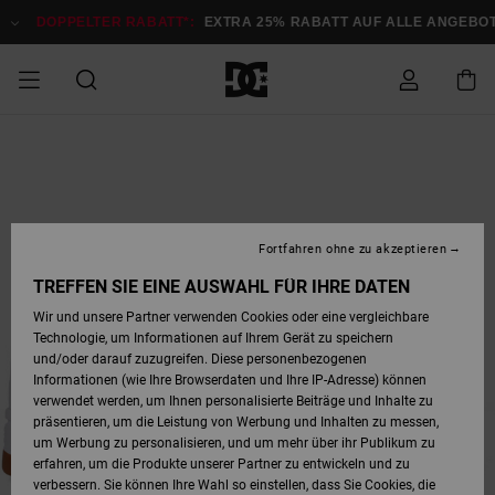
Direkt
zur
DOPPELTER RABATT*:
EXTRA 25% RABATT AUF ALLE ANGEB
Produktinformation
springen
DOPPELTER
SALE MÄNNER
ESSENTIALS
ESSENTIALS
ESSENTIALS
SKATE SHOP
SNOW SHOP FÜR
Auf meine
Schuhe
Schuhe
Sale Schuhe
Stag
Astrix
Neue Kollektio
Neue Kollektio
Caps & Hüte
Chelsea
Pixie
Neue Kollektio
Schneejacken
Court Graffik
Neue Kollektio
Neue Kollektio
Hüte & Caps
Skaterschuhe
Team
Schneejacken
Snowboard Boo
Snowboard Boo
Bestellung
RABATT
MÄNNER
zugreifen
SALE FRAUEN
HIGHLIGHTS
HIGHLIGHTS
SCHUHE
COMMUNITY
Sale Bekleidun
Snow
Sale Bekleidun
Court Graffik
Ducati
Skate
Sweatshirts
Mützen
Court Graffik
Astrix
Sneakers
Snowboardhos
Pure
Skate
T-Shirts
Mützen
Alle ansehen
Snowboardhos
Schneejacken
Snowboardjac
MÄNNER
SNOW SHOP FÜR
Fortfahren ohne zu akzeptieren
Versand
FRAUEN
SALE KINDER
SCHUHE
SCHUHE
BEKLEIDUNG
Accessoires
Sale Accessoi
Lynx
DC Command
Sneakers
T-shirts
Taschen &
Alle ansehen
DC Command
Skate
Alle ansehen
Stag
Babyschuhe
Sweatshirts &
Taschen
Snowboard Boo
Snowboardhos
Snowboardhos
TREFFEN SIE EINE AUSWAHL FÜR IHRE DATEN
FRAUEN
Rucksäcke
Hoodies
Retouren
Wir und unsere Partner verwenden Cookies oder eine vergleichbare
SNOW SHOP FÜR
Technologie, um Informationen auf Ihrem Gerät zu speichern
BEKLEIDUNG
KLEIDUNG
ACCESSOIRES
SALE SNOW
Sale Snow
Pure
Manteca
Sandalen
Hemden
Manteca
Sandalen
Sneakers
Alle ansehen
Winterschuhe
Alle ansehen
Mützen
KINDER
und/oder darauf zuzugreifen. Diese personenbezogenen
KINDER
Alle ansehen
Jacken & Mänt
Informationen (wie Ihre Browserdaten und Ihre IP-Adresse) können
Bezahlung
verwendet werden, um Ihnen personalisierte Beiträge und Inhalte zu
ACCESSOIRES
T-Shirts
Jacken & Mänt
Net
Construct
Winterschuhe
Jeans
Best Sellers
Snowboard Boo
Alle ansehen
Polarfleece &
Alle ansehen
präsentieren, um die Leistung von Werbung und Inhalten zu messen,
SKATE
Hemden
Softshells
um Werbung zu personalisieren, und um mehr über ihr Publikum zu
Geschenkkarte
erfahren, um die Produkte unserer Partner zu entwickeln und zu
Jacken & Mänt
Hoodies &
Alle ansehen
Ascend
Snowboard Boo
Jacken & Mänt
Unisex
verbessern. Sie können Ihre Wahl so einstellen, dass Sie Cookies, die
COURT GRAFFIK
Sweatshirts
Jeans & Hosen
Mützen