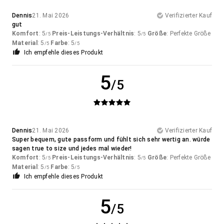
Dennis
21. Mai 2026
Verifizierter Kauf
gut
Komfort
: 5
Preis-Leistungs-Verhältnis
: 5
Größe
: Perfekte Größe
/5
/5
Material
: 5
Farbe
: 5
/5
/5
Ich empfehle dieses Produkt
5
/5
Dennis
21. Mai 2026
Verifizierter Kauf
Super bequem, gute passform und fühlt sich sehr wertig an. würde
sagen true to size und jedes mal wieder!
Komfort
: 5
Preis-Leistungs-Verhältnis
: 5
Größe
: Perfekte Größe
/5
/5
Material
: 5
Farbe
: 5
/5
/5
Ich empfehle dieses Produkt
5
/5