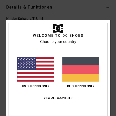
Details & Funktionen
Kinder Schwarz T-Shirt
Style
ADBZT03248
Farbcode
ktew
WELCOME TO DC SHOES
Funktionen
Choose your country
Stoff:
Jersey-Stoff aus Baumwolle [200 g/m2]
Färbung/Waschung:
Pigmentfärbung mit Enzymwaschung
Passform:
Standard Fit
Hals:
Rundhalsausschnitt
Ärmel:
Kurzärmlig
Logo:
Druck auf der linken Brust und am Rücken
US SHIPPING ONLY
DE SHIPPING ONLY
Siebgedrucktes Label hinten mittig am Nacken
Vertikales Label am Saum
VIEW ALL COUNTRIES
Zusammensetzung
[Hauptstoff] 100 % Baumwolle