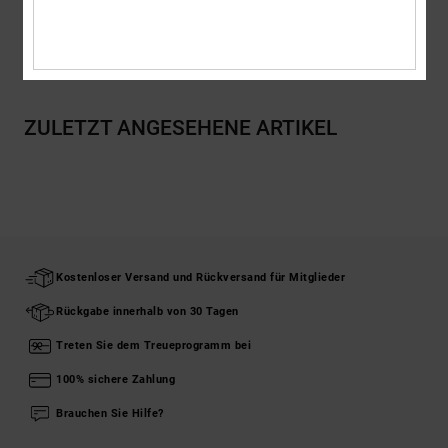
Versand & Rückversand
ZULETZT ANGESEHENE ARTIKEL
Kostenloser Versand und Rückversand für Mitglieder
Rückgabe innerhalb von 30 Tagen
Treten Sie dem Treueprogramm bei
100% sichere Zahlung
Brauchen Sie Hilfe?