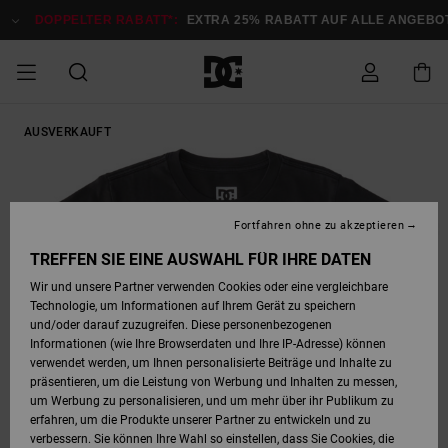
Direkt
zur
DOPPELTER RABATT*:
EXTRA 25% RABATT AUF ALLE ANGEBOTE
Produktinformation
springen
DOPPELTER
AUSVERKAUFT
SALE MÄNNER
ESSENTIALS
ESSENTIALS
ESSENTIALS
SKATE SHOP
SNOW SHOP FÜR
Auf meine
Schuhe
Schuhe
Sale Schuhe
Stag
Astrix
Neue Kollektio
Neue Kollektio
Caps & Hüte
Chelsea
Pixie
Neue Kollektio
Schneejacken
Court Graffik
Neue Kollektio
Neue Kollektio
Hüte & Caps
Skaterschuhe
Team
Schneejacken
Snowboard Boo
Snowboard Boo
Bestellung
RABATT
MÄNNER
zugreifen
SALE FRAUEN
HIGHLIGHTS
HIGHLIGHTS
SCHUHE
COMMUNITY
Sale Bekleidun
Snow
Sale Bekleidun
Court Graffik
Ducati
Skate
Sweatshirts
Mützen
Court Graffik
Astrix
Sneakers
Snowboardhos
Pure
Skate
T-Shirts
Mützen
Alle ansehen
Snowboardhos
Schneejacken
Snowboardjac
MÄNNER
SNOW SHOP FÜR
Fortfahren ohne zu akzeptieren
Versand
FRAUEN
SALE KINDER
SCHUHE
SCHUHE
BEKLEIDUNG
Accessoires
Sale Accessoi
Lynx
DC Command
Sneakers
T-shirts
Taschen &
Alle ansehen
DC Command
Skate
Alle ansehen
Stag
Babyschuhe
Sweatshirts &
Taschen
Snowboard Boo
Snowboardhos
Snowboardhos
TREFFEN SIE EINE AUSWAHL FÜR IHRE DATEN
FRAUEN
Rucksäcke
Hoodies
Retouren
Wir und unsere Partner verwenden Cookies oder eine vergleichbare
SNOW SHOP FÜR
Technologie, um Informationen auf Ihrem Gerät zu speichern
BEKLEIDUNG
KLEIDUNG
ACCESSOIRES
SALE SNOW
Sale Snow
Pure
Manteca
Sandalen
Hemden
Manteca
Sandalen
Sneakers
Alle ansehen
Winterschuhe
Alle ansehen
Mützen
KINDER
und/oder darauf zuzugreifen. Diese personenbezogenen
KINDER
Alle ansehen
Jacken & Mänt
Informationen (wie Ihre Browserdaten und Ihre IP-Adresse) können
Bezahlung
verwendet werden, um Ihnen personalisierte Beiträge und Inhalte zu
ACCESSOIRES
T-Shirts
Jacken & Mänt
Net
Construct
Winterschuhe
Jeans
Best Sellers
Snowboard Boo
Alle ansehen
Polarfleece &
Alle ansehen
präsentieren, um die Leistung von Werbung und Inhalten zu messen,
SKATE
Hemden
Softshells
um Werbung zu personalisieren, und um mehr über ihr Publikum zu
Geschenkkarte
erfahren, um die Produkte unserer Partner zu entwickeln und zu
Jacken & Mänt
Hoodies &
Alle ansehen
Ascend
Snowboard Boo
Jacken & Mänt
Unisex
verbessern. Sie können Ihre Wahl so einstellen, dass Sie Cookies, die
COURT GRAFFIK
Sweatshirts
Jeans & Hosen
Mützen