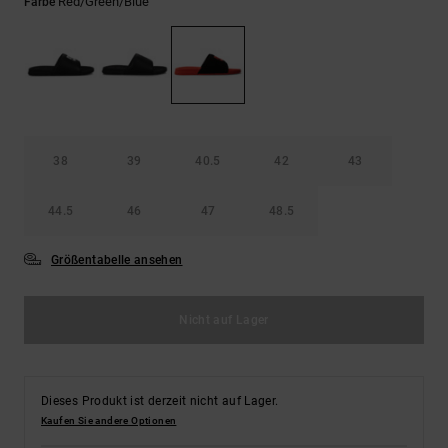
Kontaktformular.
Red/green/blue
Farbe
FAQ
ansehen
38
39
40.5
42
43
44.5
46
47
48.5
Größentabelle ansehen
Nicht auf Lager
Dieses Produkt ist derzeit nicht auf Lager.
Kaufen Sie andere Optionen