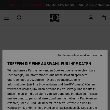
Direkt
zur
DOPPELTER RABATT*:
EXTRA 25% RABATT AUF ALLE ANGEB
Produktinformation
springen
DOPPELTER
SALE MÄNNER
ESSENTIALS
ESSENTIALS
ESSENTIALS
SKATE SHOP
SNOW SHOP FÜR
Auf meine
Schuhe
Schuhe
Sale Schuhe
Stag
Astrix
Neue Kollektio
Neue Kollektio
Caps & Hüte
Chelsea
Pixie
Neue Kollektio
Schneejacken
Court Graffik
Neue Kollektio
Neue Kollektio
Hüte & Caps
Skaterschuhe
Team
Schneejacken
Snowboard Boo
Snowboard Boo
Bestellung
RABATT
MÄNNER
zugreifen
SALE FRAUEN
HIGHLIGHTS
HIGHLIGHTS
SCHUHE
COMMUNITY
Sale Bekleidun
Snow
Sale Bekleidun
Court Graffik
Ducati
Skate
Sweatshirts
Mützen
Court Graffik
Astrix
Sneakers
Snowboardhos
Pure
Skate
T-Shirts
Mützen
Alle ansehen
Snowboardhos
Schneejacken
Snowboardjac
MÄNNER
SNOW SHOP FÜR
Fortfahren ohne zu akzeptieren
Versand
FRAUEN
SALE KINDER
SCHUHE
SCHUHE
BEKLEIDUNG
Accessoires
Sale Accessoi
Lynx
DC Command
Sneakers
T-shirts
Taschen &
Alle ansehen
DC Command
Skate
Alle ansehen
Stag
Babyschuhe
Sweatshirts &
Taschen
Snowboard Boo
Snowboardhos
Snowboardhos
TREFFEN SIE EINE AUSWAHL FÜR IHRE DATEN
FRAUEN
Rucksäcke
Hoodies
Retouren
Wir und unsere Partner verwenden Cookies oder eine vergleichbare
SNOW SHOP FÜR
Technologie, um Informationen auf Ihrem Gerät zu speichern
BEKLEIDUNG
KLEIDUNG
ACCESSOIRES
SALE SNOW
Sale Snow
Pure
Manteca
Sandalen
Hemden
Manteca
Sandalen
Sneakers
Alle ansehen
Winterschuhe
Alle ansehen
Mützen
KINDER
und/oder darauf zuzugreifen. Diese personenbezogenen
KINDER
Alle ansehen
Jacken & Mänt
Informationen (wie Ihre Browserdaten und Ihre IP-Adresse) können
Bezahlung
verwendet werden, um Ihnen personalisierte Beiträge und Inhalte zu
ACCESSOIRES
T-Shirts
Jacken & Mänt
Net
Construct
Winterschuhe
Jeans
Best Sellers
Snowboard Boo
Alle ansehen
Polarfleece &
Alle ansehen
präsentieren, um die Leistung von Werbung und Inhalten zu messen,
SKATE
Hemden
Softshells
um Werbung zu personalisieren, und um mehr über ihr Publikum zu
Geschenkkarte
erfahren, um die Produkte unserer Partner zu entwickeln und zu
Jacken & Mänt
Hoodies &
Alle ansehen
Ascend
Snowboard Boo
Jacken & Mänt
Unisex
verbessern. Sie können Ihre Wahl so einstellen, dass Sie Cookies, die
COURT GRAFFIK
Sweatshirts
Jeans & Hosen
Mützen