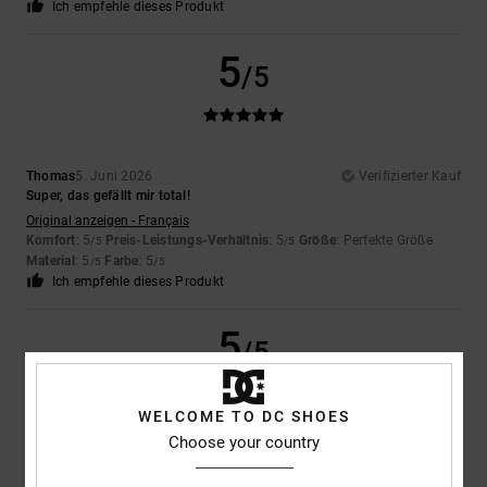
Ich empfehle dieses Produkt
5
/5
Thomas
5. Juni 2026
Verifizierter Kauf
Super, das gefällt mir total!
Original anzeigen - Français
Komfort
: 5
Preis-Leistungs-Verhältnis
: 5
Größe
: Perfekte Größe
/5
/5
Material
: 5
Farbe
: 5
/5
/5
Ich empfehle dieses Produkt
5
/5
WELCOME TO DC SHOES
Choose your country
Thomas
5. Juni 2026
Verifizierter Kauf
Denn sie sind wirklich top