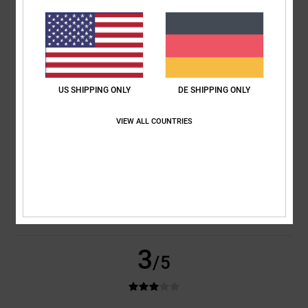
Original anzeigen - Français
Komfort
: 5
Preis-Leistungs-Verhältnis
: 5
Größe
: Perfekte Größe
/5
/5
Material
: 5
Farbe
: 5
/5
/5
Ich empfehle dieses Produkt
5
/5
US SHIPPING ONLY
DE SHIPPING ONLY
VIEW ALL COUNTRIES
Giles
25. Mai 2026
Verifizierter Kauf
Bequeme und hochwertige Produkte
Original anzeigen - English
Komfort
: 5
Preis-Leistungs-Verhältnis
: 5
Größe
: Perfekte Größe
/5
/5
Material
: 5
Farbe
: 5
/5
/5
Ich empfehle dieses Produkt
3
/5