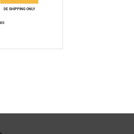
DE SHIPPING ONLY
Zusa
IES
Vers
L