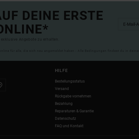
UF DEINE ERSTE
ONLINE*
exklusive Angebote zu erhalten.
online für alle, die sich neu angemeldet haben - Alle Bedingungen findest du in dei
HILFE
Bestellungsstatus
Versand
Rückgabe vornehmen
Bezahlung
Reparaturen & Garantie
Datenschutz
FAQ und Kontakt