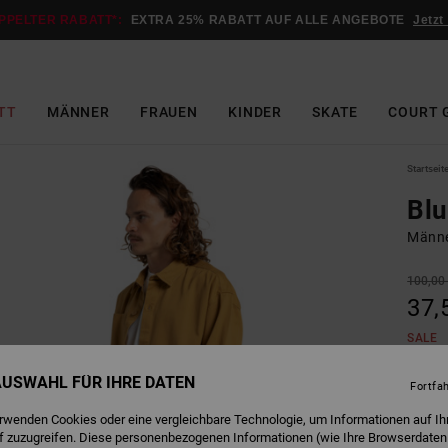
PPELTER RABATT*:
EXTRA 25% RABATT AUF ALLE ANGEBOTE
Jetzt
TT
MÄNNER
FRAUEN
KINDER
SKATE
COURT 
Startseit
Blu
Männe
100,00
37,
SALE
DOPPE
 AUSWAHL FÜR IHRE DATEN
Fortfa
erwenden Cookies oder eine vergleichbare Technologie, um Informationen auf Ih
M
Farbe
f zuzugreifen. Diese personenbezogenen Informationen (wie Ihre Browserdaten