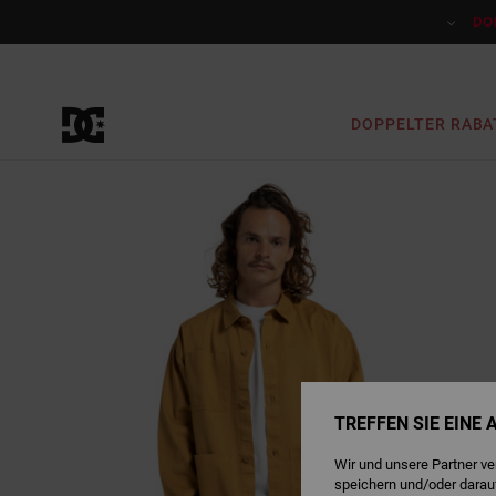
Direkt
zur
DO
Produktinformation
springen
DOPPELTER RABA
TREFFEN SIE EINE
Wir und unsere Partner v
speichern und/oder darau