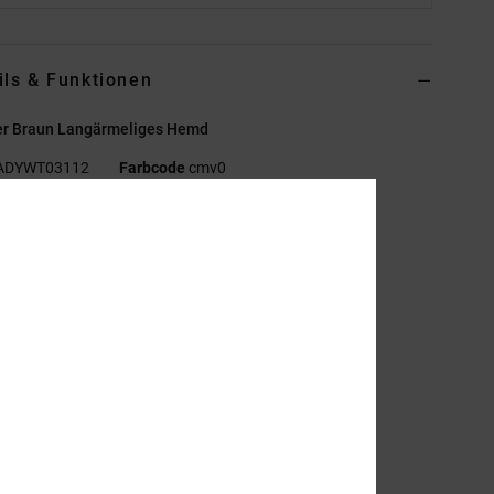
ils & Funktionen
r Braun Langärmeliges Hemd
ADYWT03112
Farbcode
cmv0
ionen
ollektion:
Lineguide-Kollektion
aterial:
Baumwoll-Twill [298 g/m2]
assform:
Boxy Fit
ragen/Ausschnitt:
Hemdkragen
rmel:
Lange Ärmel
erschluss:
Knopf-Verschluss
aschen:
Eine aufgesetzte Brusttasche
wei aufgesetzte Taschen vorne unten
randing:
DC Shoe Company-Aufnäher auf der Tasche