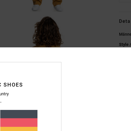
Deta
Männe
Style
Funkt
K
M
C SHOES
P
K
untry
Ä
V
T
Z
B