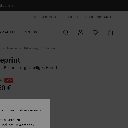
 Sparen
HILFE & KONTAKT
SHOPS
GESCHENKKARTE
GRAFFIK
SNOW
e
Männer
Bekleidung
Hemden
eprint
r Braun Langärmeliges Hemd
 €
63%
50 €
LTER RABATT EXTRA 25 %
hren ohne zu akzeptieren
rem Gerät zu
edal Bronze
 und Ihre IP-Adresse)