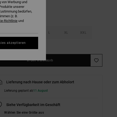
ng von Werbung und
Produkte unserer
r Zustimmung bedürfen,
immen (z. B.
e-Richtlinie
und
S
M
L
XL
XXL
kies akzeptieren
ößentabelle ansehen
In den Warenkorb
Lieferung nach Hause oder zum Abholort
Lieferung geplant ab
11 August
Siehe Verfügbarkeit im Geschäft
Wählen Sie eine Größe aus