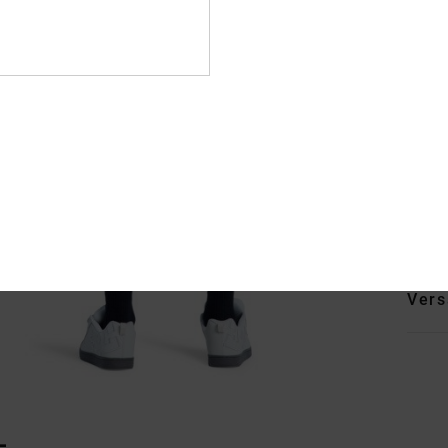
2
D
B
B
B
I
A
Zusa
Baumw
Vers
L