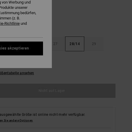
ng von Werbung und
Produkte unserer
r Zustimmung bedürfen,
immen (z. B.
e-Richtlinie
und
8
25/10
26/12
27
28/14
29
kies akzeptieren
16
ößentabelle ansehen
Nicht auf Lager
ausgewählte Größe ist online nicht mehr verfügbar.
en Sie andere Optionen