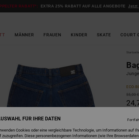
PPELTER RABATT*:
EXTRA 25% RABATT AUF ALLE ANGEBOTE
Jetzt
TT
MÄNNER
FRAUEN
KINDER
SKATE
COURT 
Startseit
Ba
Junge
ECO-B
55,00 
24,
SALE
 AUSWAHL FÜR IHRE DATEN
DOPPE
Fortfa
erwenden Cookies oder eine vergleichbare Technologie, um Informationen auf Ih
f zuzugreifen. Diese personenbezogenen Informationen (wie Ihre Browserdaten
S
Farbe