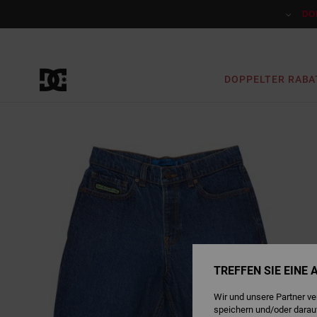
Direkt
zur
DO
Produktinformation
springen
DOPPELTER RABA
TREFFEN SIE EINE
Wir und unsere Partner v
speichern und/oder darau