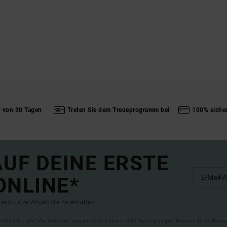
b von 30 Tagen
Treten Sie dem Treueprogramm bei
100% siche
UF DEINE ERSTE
ONLINE*
exklusive Angebote zu erhalten.
online für alle, die sich neu angemeldet haben - Alle Bedingungen findest du in dei