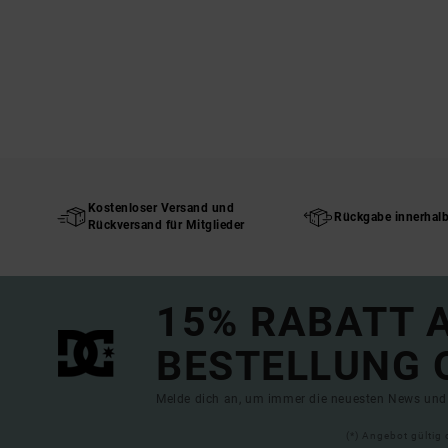
Kostenloser Versand und
Rückgabe innerhal
Rückversand für Mitglieder
15% RABATT A
BESTELLUNG 
Melde dich an, um immer die neuesten News und 
(*) Angebot gültig 