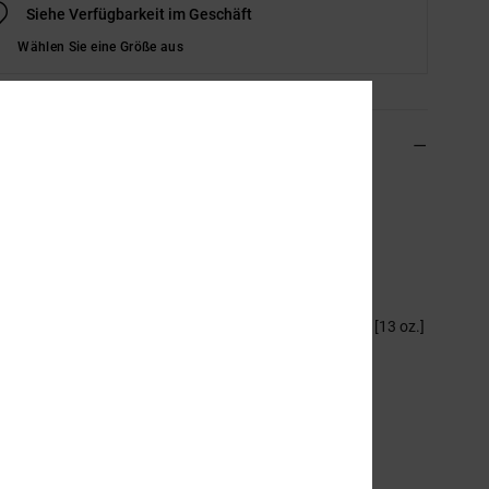
Siehe Verfügbarkeit im Geschäft
Wählen Sie eine Größe aus
ils & Funktionen
n 8-16 Blau Denim-Shorts
EDBDS03016
Farbcode
blcw
ionen
aterial:
Komfort-Rig-Gewebe aus recycelter Baumwolle [13 oz.]
iedrige Umweltbelastung
assform:
Baggy Fit für einen übergroßen Look
osenschlitz/Taille:
Fixe Standard-Taille
etallreißverschluss am Hosenschlitz
 vordere Eingrifftaschen