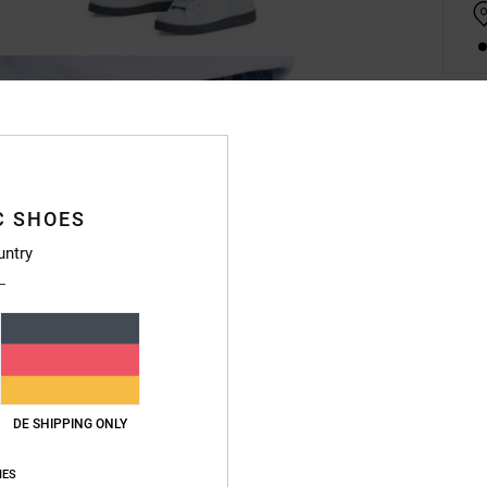
Deta
Junge
C SHOES
Style
untry
Funkt
M
N
P
H
DE SHIPPING ONLY
M
2
IES