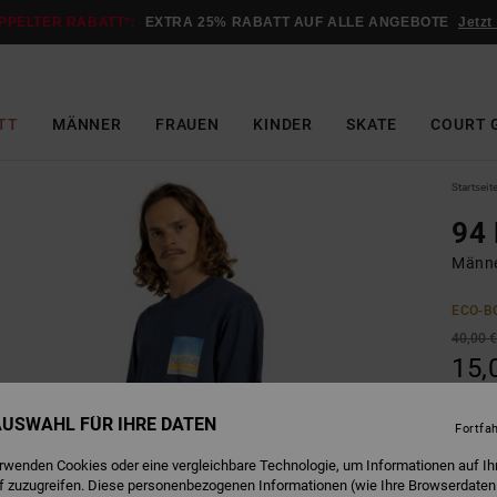
PPELTER RABATT*:
EXTRA 25% RABATT AUF ALLE ANGEBOTE
Jetzt
TT
MÄNNER
FRAUEN
KINDER
SKATE
COURT 
Startseit
94 
Männe
ECO-B
40,00 
15,
SALE
 AUSWAHL FÜR IHRE DATEN
DOPPE
Fortfa
erwenden Cookies oder eine vergleichbare Technologie, um Informationen auf Ih
f zuzugreifen. Diese personenbezogenen Informationen (wie Ihre Browserdaten
D
Farbe