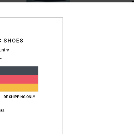
Deta
C SHOES
Männer
untry
Style
Funkt
K
M
Baum
DE SHIPPING ONLY
F
W
IES
P
H
Ä