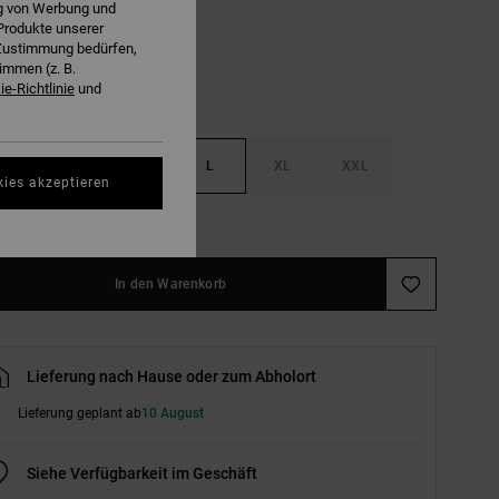
ng von Werbung und
Produkte unserer
r Zustimmung bedürfen,
immen (z. B.
e-Richtlinie
und
S
M
L
XL
XXL
kies akzeptieren
ößentabelle ansehen
In den Warenkorb
Lieferung nach Hause oder zum Abholort
Lieferung geplant ab
10 August
Siehe Verfügbarkeit im Geschäft