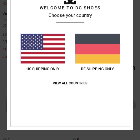
1
4
WELCOME TO DC SHOES
Valiant 10K
Lotus
Choose your country
Frauen Schwarz Funktionelle
Frauen Schwarz Boa®-
Schneelatzhose
Snowboardboots
55%
48%
250,00 €
330,00 €
112,50 €
173,25 €
SALE
SALE
DOPPELTER RABATT EXTRA 25 %
DOPPELTER RABATT EXTRA 25 %
US SHIPPING ONLY
DE SHIPPING ONLY
VIEW ALL COUNTRIES
8
5