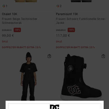
1
2
Chalet 10K
Paramount 15K
Frauen Beige Technischer
Frauen Schwarz Funktionelle Snow-
Schneeanorak
Jacke
55%
55%
220,00 €
260,00 €
99,00 €
117,00 €
SALE
SALE
DOPPELTER RABATT EXTRA 25 %
DOPPELTER RABATT EXTRA 25 %