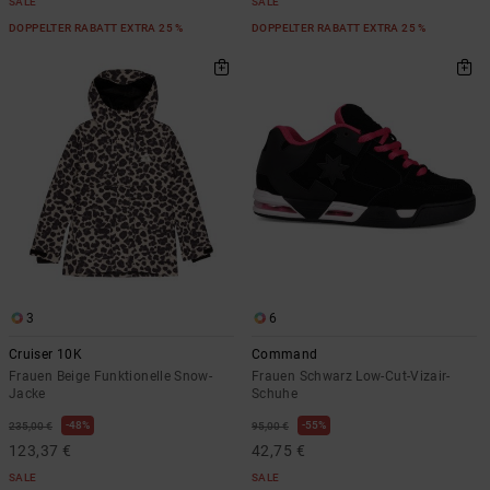
SALE
SALE
DOPPELTER RABATT EXTRA 25 %
DOPPELTER RABATT EXTRA 25 %
3
6
Cruiser 10K
Command
Frauen Beige Funktionelle Snow-
Frauen Schwarz Low-Cut-Vizair-
Jacke
Schuhe
48%
55%
235,00 €
95,00 €
123,37 €
42,75 €
SALE
SALE