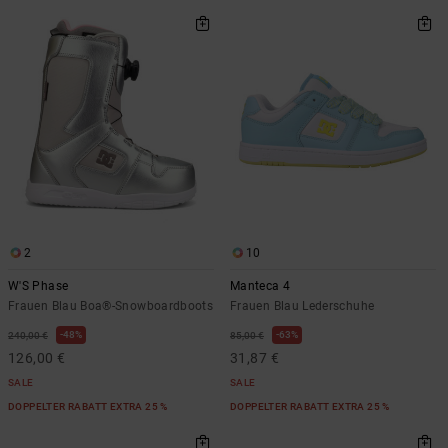
2
10
W'S Phase
Manteca 4
Frauen Blau Boa®-Snowboardboots
Frauen Blau Lederschuhe
48%
63%
240,00 €
85,00 €
126,00 €
31,87 €
SALE
SALE
DOPPELTER RABATT EXTRA 25 %
DOPPELTER RABATT EXTRA 25 %