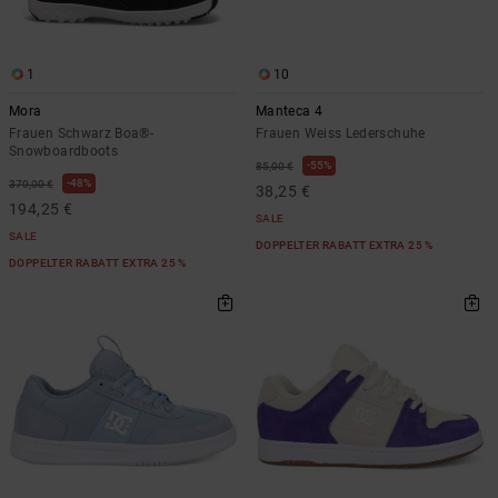
1
10
Mora
Manteca 4
Frauen Schwarz Boa®-
Frauen Weiss Lederschuhe
Snowboardboots
55%
85,00 €
48%
370,00 €
38,25 €
194,25 €
SALE
SALE
DOPPELTER RABATT EXTRA 25 %
DOPPELTER RABATT EXTRA 25 %