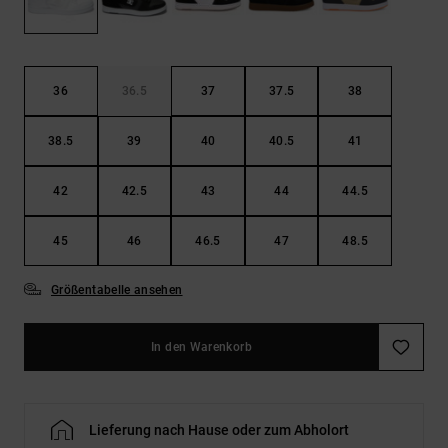
Kontaktformular.
FAQ
ansehen
36
36.5
37
37.5
38
38.5
39
40
40.5
41
42
42.5
43
44
44.5
45
46
46.5
47
48.5
Größentabelle ansehen
In den Warenkorb
Lieferung nach Hause oder zum Abholort