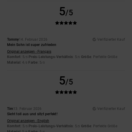
5
/5
Tommy
14. Februar 2026
Verifizierter Kauf
Mein Sohn ist super zufrieden
Original anzeigen - Français
Komfort
: 5
Preis-Leistungs-Verhältnis
: 5
Größe
: Perfekte Größe
/5
/5
Material
: 4
Farbe
: 5
/5
/5
5
/5
Tim
13. Februar 2026
Verifizierter Kauf
Sieht toll aus und sitzt perfekt!
Original anzeigen - English
Komfort
: 5
Preis-Leistungs-Verhältnis
: 5
Größe
: Perfekte Größe
/5
/5
Material
: 5
Farbe
: 5
/5
/5