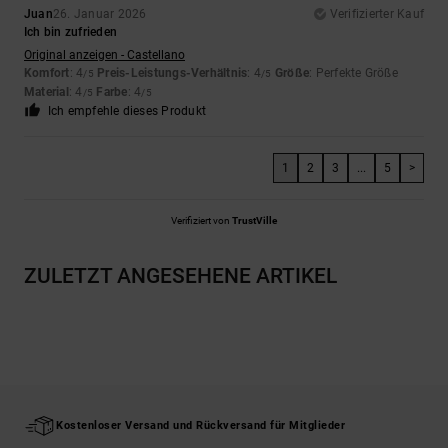
Juan
26. Januar 2026
Verifizierter Kauf
Ich bin zufrieden
Original anzeigen - Castellano
Komfort
: 4
Preis-Leistungs-Verhältnis
: 4
Größe
: Perfekte Größe
/5
/5
Material
: 4
Farbe
: 4
/5
/5
Ich empfehle dieses Produkt
1
2
3
...
5
>
Verifiziert von
TrustVille
ZULETZT ANGESEHENE ARTIKEL
Kostenloser Versand und Rückversand für Mitglieder