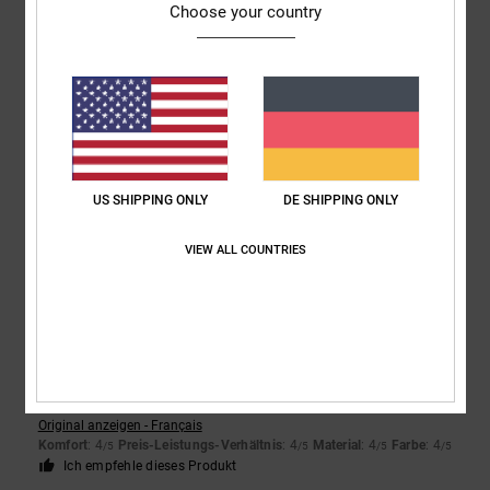
5
/5
Choose your country
Pedro
16. Februar 2026
Verifizierter Kauf
Sie sind bequem, schön und von guter Qualität
Original anzeigen - Castellano
Komfort
: 5
Preis-Leistungs-Verhältnis
: 4
Größe
: Groß
Material
: 5
/5
/5
/5
Farbe
: 5
/5
US SHIPPING ONLY
DE SHIPPING ONLY
Ich empfehle dieses Produkt
VIEW ALL COUNTRIES
5
/5
Samuel
15. Februar 2026
Verifizierter Kauf
Super bequem
Original anzeigen - Français
Komfort
: 4
Preis-Leistungs-Verhältnis
: 4
Material
: 4
Farbe
: 4
/5
/5
/5
/5
Ich empfehle dieses Produkt