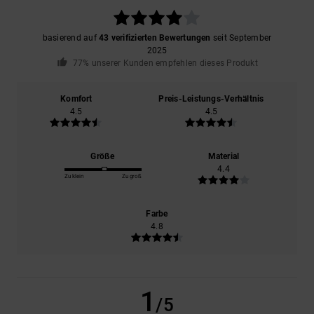
basierend auf
43 verifizierten Bewertungen
seit September
2025
77% unserer Kunden empfehlen dieses Produkt
Komfort
Preis-Leistungs-Verhältnis
4.5
4.5
Größe
Material
4.4
Zu klein
Zu groß
Farbe
4.8
1
/5