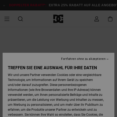
Direkt
zur
DOPPELTER RABATT*:
EXTRA 25% RABATT AUF ALLE ANGEB
Produktinformation
springen
DOPPELTER
SALE MÄNNER
ESSENTIALS
ESSENTIALS
ESSENTIALS
SKATE SHOP
SNOW SHOP FÜR
Auf meine
Schuhe
Schuhe
Sale Schuhe
Stag
Astrix
Neue Kollektio
Neue Kollektio
Caps & Hüte
Chelsea
Pixie
Neue Kollektio
Schneejacken
Court Graffik
Neue Kollektio
Neue Kollektio
Hüte & Caps
Skaterschuhe
Team
Schneejacken
Snowboard Boo
Snowboard Boo
Bestellung
RABATT
MÄNNER
zugreifen
SALE FRAUEN
HIGHLIGHTS
HIGHLIGHTS
SCHUHE
COMMUNITY
Sale Bekleidun
Snow
Sale Bekleidun
Court Graffik
Ducati
Skate
Sweatshirts
Mützen
Court Graffik
Astrix
Sneakers
Snowboardhos
Pure
Skate
T-Shirts
Mützen
Alle ansehen
Snowboardhos
Schneejacken
Snowboardjac
MÄNNER
SNOW SHOP FÜR
Fortfahren ohne zu akzeptieren
Versand
FRAUEN
SALE KINDER
SCHUHE
SCHUHE
BEKLEIDUNG
Accessoires
Sale Accessoi
Lynx
DC Command
Sneakers
T-shirts
Taschen &
Alle ansehen
DC Command
Skate
Alle ansehen
Stag
Babyschuhe
Sweatshirts &
Taschen
Snowboard Boo
Snowboardhos
Snowboardhos
TREFFEN SIE EINE AUSWAHL FÜR IHRE DATEN
FRAUEN
Rucksäcke
Hoodies
Retouren
Wir und unsere Partner verwenden Cookies oder eine vergleichbare
SNOW SHOP FÜR
Technologie, um Informationen auf Ihrem Gerät zu speichern
BEKLEIDUNG
KLEIDUNG
ACCESSOIRES
SALE SNOW
Sale Snow
Pure
Manteca
Sandalen
Hemden
Manteca
Sandalen
Sneakers
Alle ansehen
Winterschuhe
Alle ansehen
Mützen
KINDER
und/oder darauf zuzugreifen. Diese personenbezogenen
KINDER
Alle ansehen
Jacken & Mänt
Informationen (wie Ihre Browserdaten und Ihre IP-Adresse) können
Bezahlung
verwendet werden, um Ihnen personalisierte Beiträge und Inhalte zu
ACCESSOIRES
T-Shirts
Jacken & Mänt
Net
Construct
Winterschuhe
Jeans
Best Sellers
Snowboard Boo
Alle ansehen
Polarfleece &
Alle ansehen
präsentieren, um die Leistung von Werbung und Inhalten zu messen,
SKATE
Hemden
Softshells
um Werbung zu personalisieren, und um mehr über ihr Publikum zu
Geschenkkarte
erfahren, um die Produkte unserer Partner zu entwickeln und zu
Jacken & Mänt
Hoodies &
Alle ansehen
Ascend
Snowboard Boo
Jacken & Mänt
Unisex
verbessern. Sie können Ihre Wahl so einstellen, dass Sie Cookies, die
COURT GRAFFIK
Sweatshirts
Jeans & Hosen
Mützen