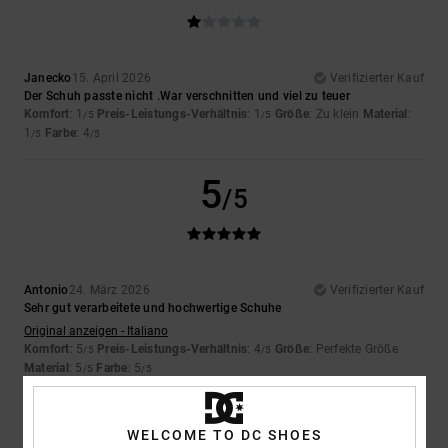
Janecko
15. April 2026
Verifizierter Kauf
Der Schuh passte nicht .War verschnitten und viel zu teuer
Komfort
: 1
Preis-Leistungs-Verhältnis
: 1
Größe
: Zu klein
Material
:
/5
/5
1
Farbe
: 4
/5
/5
5
/5
Antonio
24. März 2026
Verifizierter Kauf
Sehr gut verarbeitete und hochwertige Schuhe
Original anzeigen - Italiano
Komfort
: 5
Preis-Leistungs-Verhältnis
: 4
Größe
: Perfekte Größe
/5
/5
Material
: 5
Farbe
: 5
/5
/5
Ich empfehle dieses Produkt
WELCOME TO DC SHOES