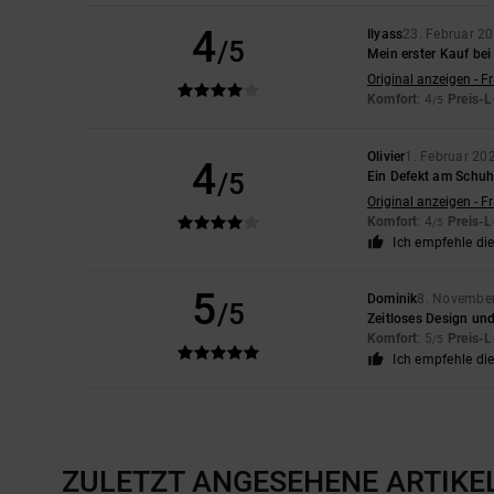
4
Ilyass
23. Februar 2
/5
Mein erster Kauf bei
Original anzeigen - F
Komfort
: 4
Preis-L
/5
Olivier
1. Februar 20
4
/5
Ein Defekt am Schuh
Original anzeigen - F
Komfort
: 4
Preis-L
/5
Ich empfehle di
5
Dominik
8. Novembe
/5
Zeitloses Design un
Komfort
: 5
Preis-L
/5
Ich empfehle di
ZULETZT ANGESEHENE ARTIKE