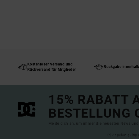
Kostenloser Versand und
Rückgabe innerhal
Rückversand für Mitglieder
15% RABATT A
BESTELLUNG 
Melde dich an, um immer die neuesten News und 
(*) Angebot gültig 