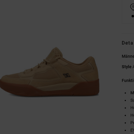
Deta
Männe
Style
Funkt
M
S
H
H
P
E