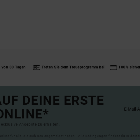
b von 30 Tagen
Treten Sie dem Treueprogramm bei
100% siche
UF DEINE ERSTE
ONLINE*
exklusive Angebote zu erhalten.
online für alle, die sich neu angemeldet haben - Alle Bedingungen findest du in dei