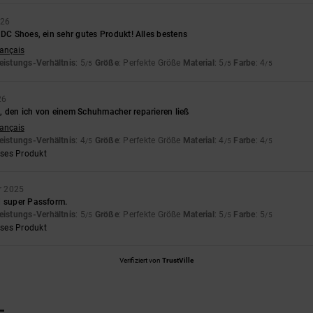
026
 DC Shoes, ein sehr gutes Produkt! Alles bestens
rançais
eistungs-Verhältnis
: 5
Größe
: Perfekte Größe
Material
: 5
Farbe
: 4
/5
/5
/5
26
, den ich von einem Schuhmacher reparieren ließ
rançais
eistungs-Verhältnis
: 4
Größe
: Perfekte Größe
Material
: 4
Farbe
: 4
/5
/5
/5
eses Produkt
r 2025
d super Passform.
eistungs-Verhältnis
: 5
Größe
: Perfekte Größe
Material
: 5
Farbe
: 5
/5
/5
/5
eses Produkt
Verifiziert von
TrustVille
L