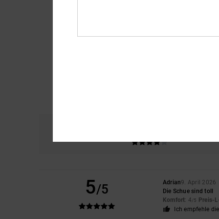
Komfort
Prei
4.3
5
Adrian
9. April 2026
/5
Die Schue sind toll
Komfort
: 4
Preis-L
/5
Ich empfehle di