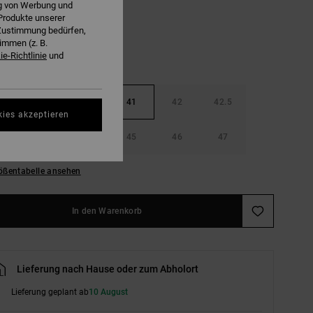
ng von Werbung und
Produkte unserer
r Zustimmung bedürfen,
immen (z. B.
e-Richtlinie
und
40
40.5
41
42
42.5
kies akzeptieren
44
44.5
45
46
47
ößentabelle ansehen
In den Warenkorb
Lieferung nach Hause oder zum Abholort
Lieferung geplant ab
10 August