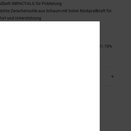
ußbett IMPACT-ALG für Polsterung
eichte Zwischensohle aus Schaum mit hoher Rückprallkraft für
ort und Unterstützung
eichte, abriebfeste, griffige Gummiaußensohle
arametrisches Laufsohlenprofil
mmensetzung
45.88% Leder, 32.94% Synthetikmaterial, 21.18%
ter
and & Rückversand