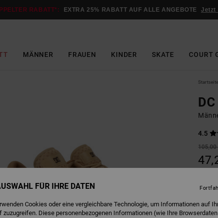
PPELTER RABATT*:
EXTRA 25% RABATT AUF ALLE ANGEBOTE
Jetzt
TT
MÄNNER
FRAUEN
KINDER
SKATE
COURT 
Startseit
DC 
Männe
4.5
105,00
47,
SALE
 AUSWAHL FÜR IHRE DATEN
DOPPE
Fortfa
erwenden Cookies oder eine vergleichbare Technologie, um Informationen auf Ih
f zuzugreifen. Diese personenbezogenen Informationen (wie Ihre Browserdaten
Farbe