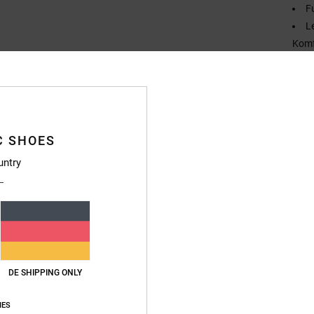
F
L
Komf
L
P
Zusa
Polyes
C SHOES
untry
Vers
DE SHIPPING ONLY
IES