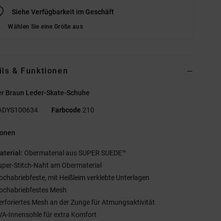
Siehe Verfügbarkeit im Geschäft
Wählen Sie eine Größe aus
ils & Funktionen
r Braun Leder-Skate-Schuhe
ADYS100634
Farbcode
210
ionen
aterial:
Obermaterial aus SUPER SUEDE™
uper-Stitch-Naht am Obermaterial
ochabriebfeste, mit Heißleim verklebte Unterlagen
ochabriebfestes Mesh
erforiertes Mesh an der Zunge für Atmungsaktivität
VA-Innensohle für extra Komfort