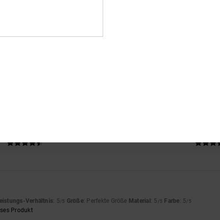
Durchschnittliche Bewertung
4.5
/5
basierend auf
4 verifizierten Bewertungen
seit November 2025
75% unserer Kunden empfehlen dieses Produkt
s-Leistungs-Verhältnis
Größe
Materi
4.8
4.8
Zu klein
Zu groß
eistungs-Verhältnis
: 5
Größe
: Perfekte Größe
Material
: 5
Farbe
: 5
/5
/5
/5
eses Produkt