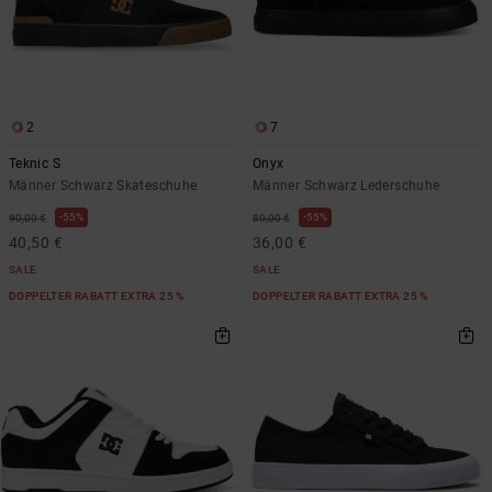
2
7
Teknic S
Onyx
Männer Schwarz Skateschuhe
Männer Schwarz Lederschuhe
55%
55%
90,00 €
80,00 €
40,50 €
36,00 €
SALE
SALE
DOPPELTER RABATT EXTRA 25 %
DOPPELTER RABATT EXTRA 25 %