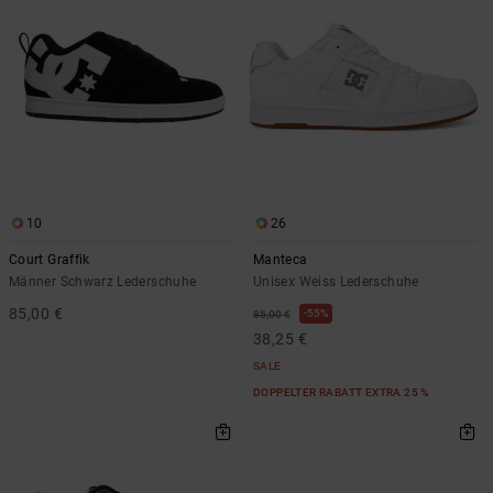
Kontaktformular.
FAQ
ansehen
10
26
Court Graffik
Manteca
Männer Schwarz Lederschuhe
Unisex Weiss Lederschuhe
85,00 €
55%
85,00 €
38,25 €
SALE
DOPPELTER RABATT EXTRA 25 %