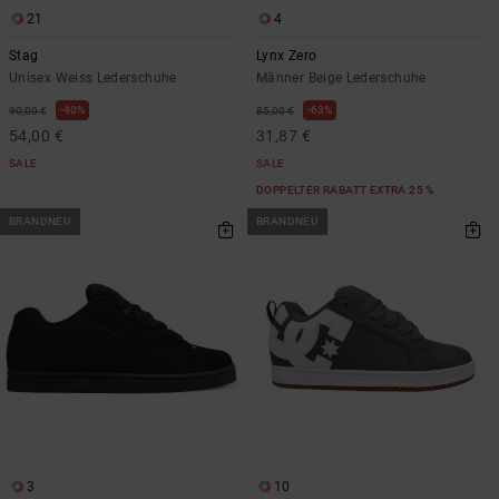
21
4
Stag
Lynx Zero
Unisex Weiss Lederschuhe
Männer Beige Lederschuhe
40%
63%
90,00 €
85,00 €
54,00 €
31,87 €
SALE
SALE
DOPPELTER RABATT EXTRA 25 %
BRANDNEU
BRANDNEU
3
10