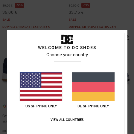
55%
63%
80,00 €
90,00 €
36,00 €
33,75 €
SALE
SALE
DOPPELTER RABATT EXTRA 25 %
DOPPELTER RABATT EXTRA 25 %
WELCOME TO DC SHOES
Choose your country
US SHIPPING ONLY
DE SHIPPING ONLY
9
21
Central
Stag
VIEW ALL COUNTRIES
Männer Blau Lederschuhe
Unisex Blau Lederschuhe
55%
55%
80,00 €
90,00 €