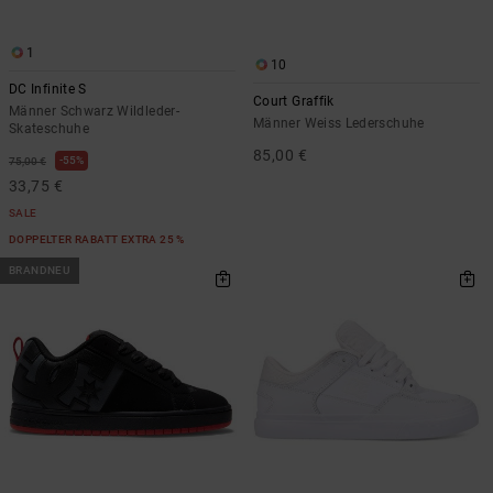
1
10
DC Infinite S
Court Graffik
Männer Schwarz Wildleder-
Männer Weiss Lederschuhe
Skateschuhe
85,00 €
55%
75,00 €
33,75 €
SALE
DOPPELTER RABATT EXTRA 25 %
BRANDNEU