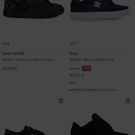
6
7
Court Graffik
Onyx
Unisex Schwarz Lederschuhe
Männer Blau Lederschuhe
85,00 €
63%
80,00 €
30,00 €
SALE
DOPPELTER RABATT EXTRA 25 %