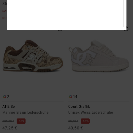
36,00 €
40,50 €
SALE
SALE
DOPPELTER RABATT EXTRA 25 %
DOPPELTER RABATT EXTRA 25 %
2
14
AT-2 Se
Court Graffik
Männer Braun Lederschuhe
Unisex Weiss Lederschuhe
55%
55%
105,00 €
90,00 €
47,25 €
40,50 €